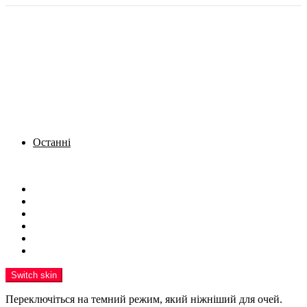
Останні
Menu
Новини
Політика
Кримінал
Фото
Надіслати новину
Реклама на сайті
Switch skin
Переключіться на темний режим, який ніжніший для очей.