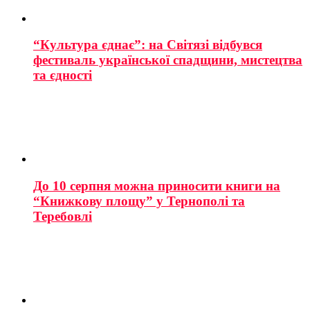
“Культура єднає”: на Світязі відбувся
фестиваль української спадщини, мистецтва
та єдності
До 10 серпня можна приносити книги на
“Книжкову площу” у Тернополі та
Теребовлі