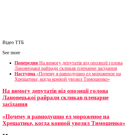
Відео ТТБ
See more
Попередня
На вимогу депутатів від опозиції голова
Лановецької райради скликав пленарне засідання
Наступна
«Почему я равнодушно ел мороженое на
Хрещатике, когда конвой увозил Тимошенко»
На вимогу депутатів від опозиції голова
Лановецької райради скликав пленарне
засідання
«Почему я равнодушно ел мороженое на
Хрещатике, когда конвой увозил Тимошенко»