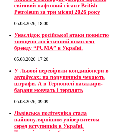
світовий нафтовий гігант British
Petroleum за три місяці 2026 року
05.08.2026, 18:00
Унаслідок російської атаки повністю
знищено логістичний комплекс
бренду “PUMA” в Україні.
05.08.2026, 17:20
У Львові перевірили кондиціонери в
автобусах: на порушників чекають
штрафи. А в Тернополі пасажири-
барани мовчать і терплять
05.08.2026, 09:09
Львівська політехніка стала
найпопулярнішим університетом
серед вступників в Україні.