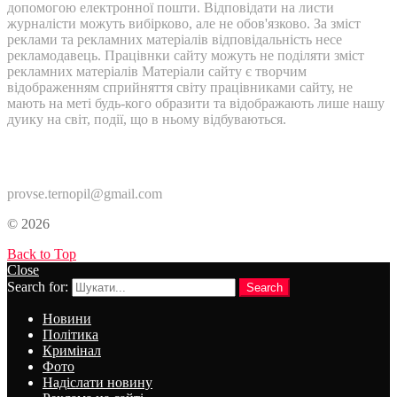
допомогою електронної пошти. Відповідати на листи
журналісти можуть вибірково, але не обов'язково. За зміст
реклами та рекламних матеріалів відповідальність несе
рекламодавець. Працівнки сайту можуть не поділяти зміст
рекламних матеріалів Матеріали сайту є творчим
відображенням сприйняття світу працівниками сайту, не
мають на меті будь-кого образити та відображають лише нашу
дуику на світ, події, що в ньому відбуваються.
Контакти:
provse.ternopil@gmail.com
© 2026
Back to Top
Close
Search for:
Search
Новини
Політика
Кримінал
Фото
Надіслати новину