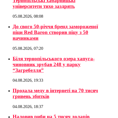
Тернопільські хабарницькі
університети тихо заздрять
05.08.2026, 08:08
До свого 50-річчя бренд замороженої
піци Red Baron створив піцу з 50
начинками
05.08.2026, 07:20
Біля тернопільського озера хапуга-
чиновник зрубав 248 у парку
“Загребелля”
04.08.2026, 19:33
Продала меду в інтернеті на 70 тисяч
гривень збитків
04.08.2026, 18:37
Наловив риби на 5 тисяч доларів