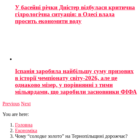
У басейні річки Дністер відбулася критична
гідрологічна ситуація: в Одесі влада
просить економити воду
Іспанія заробила найбільшу суму призових
в історії чемпіонату світу-2026, але це
однаково мізер, у порівнянні з тими
мільярдами, що заробили засновники ФІФА
Previous
Next
You are here:
Головна
Економіка
Чому “солодке золото” на Тернопільщині дорожчає?