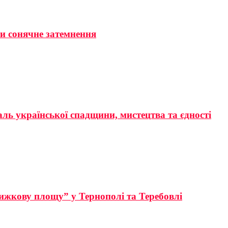
ти сонячне затемнення
аль української спадщини, мистецтва та єдності
ижкову площу” у Тернополі та Теребовлі