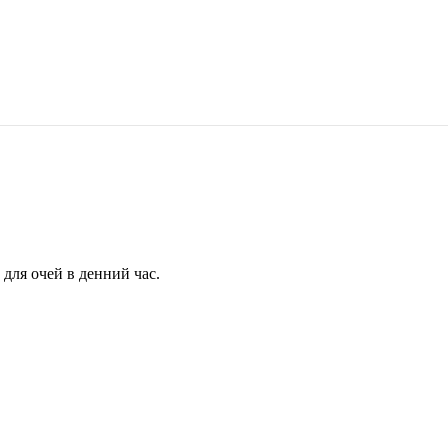
для очей в денний час.