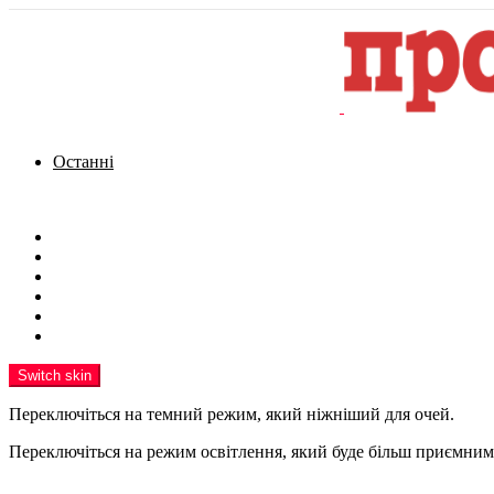
Останні
Menu
Новини
Політика
Кримінал
Фото
Надіслати новину
Реклама на сайті
Switch skin
Переключіться на темний режим, який ніжніший для очей.
Переключіться на режим освітлення, який буде більш приємним 
шукати