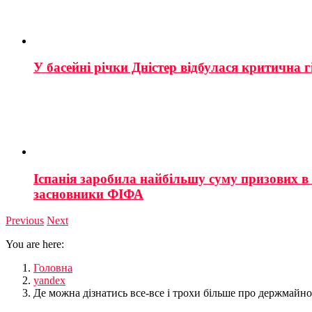
У басейні річки Дністер відбулася критична г
Іспанія заробила найбільшу суму призових в і
засновники ФІФА
Previous
Next
You are here:
Головна
yandex
Де можна дізнатись все-все і трохи більше про держмайн