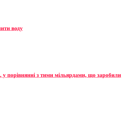
мити воду
р, у порівнянні з тими мільярдами, що заробили