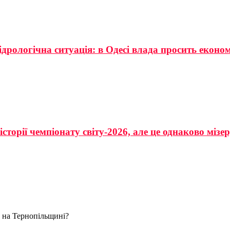
ідрологічна ситуація: в Одесі влада просить еконо
сторії чемпіонату світу-2026, але це однаково мізе
о на Тернопільщині?