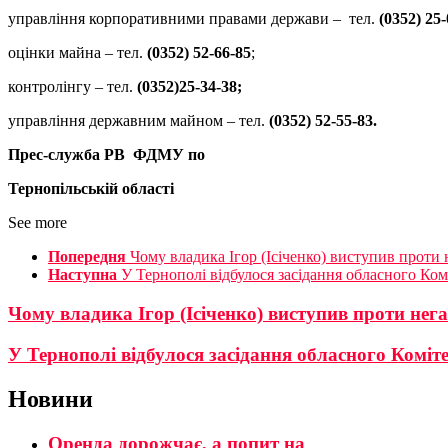
управління корпоративними правами держави – тел.
(0352) 25-
оцінки майна – тел.
(0352) 52-66-85
;
контролінгу – тел.
(0352)25-34-38;
управління державним майном – тел.
(0352) 52-55-83.
Прес-служба РВ ФДМУ по
Тернопільській області
See more
Попередня
Чому владика Ігор (Ісіченко) виступив прот
Наступна
У Тернополі відбулося засідання обласного Ком
Чому владика Ігор (Ісіченко) виступив проти не
У Тернополі відбулося засідання обласного Коміт
Новини
Оренда дорожчає, а попит на