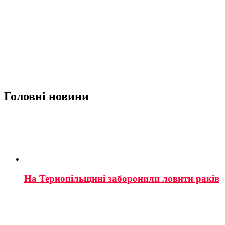
Головні новини
На Тернопільщині заборонили ловити раків