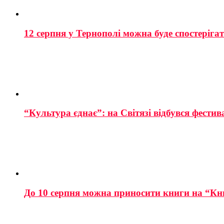
12 серпня у Тернополі можна буде спостеріга
“Культура єднає”: на Світязі відбувся фестив
До 10 серпня можна приносити книги на “Кн