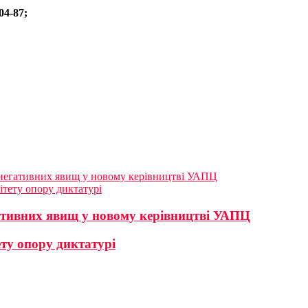
04-87;
и негативних явищ у новому керівництві УАПЦ
ітету опору диктатурі
гативних явищ у новому керівництві УАПЦ
ету опору диктатурі