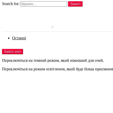
Search for:
Search
Login
Останні
Menu
Switch skin
Переключіться на темний режим, який ніжніший для очей.
Переключіться на режим освітлення, який буде більш приємним 
Login