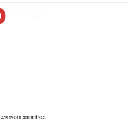
для очей в денний час.