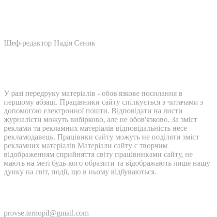
Шеф-редактор Надія Сеник
У разі передруку матеріалів - обов'язкове посилання в
першому абзаці. Працівники сайту спілкується з читачами з
допомогою електронної пошти. Відповідати на листи
журналісти можуть вибірково, але не обов'язково. За зміст
реклами та рекламних матеріалів відповідальність несе
рекламодавець. Працівнки сайту можуть не поділяти зміст
рекламних матеріалів Матеріали сайту є творчим
відображенням сприйняття світу працівниками сайту, не
мають на меті будь-кого образити та відображають лише нашу
дуику на світ, події, що в ньому відбуваються.
Контакти:
provse.ternopil@gmail.com