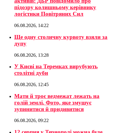
активів: ДБР повідомило про
підозру колишньому керівнику
логістики Повітряних Сил
06.08.2026, 14:22
Ще одну столичну курвоту взяли за
дупу
06.08.2026, 13:28
У Києві на Теремках вирубують
столітні дуби
06.08.2026, 12:45
Мати й троє ведмежат лежать на
голій землі. Фото, яке змушує
зупинитися й придивитися
06.08.2026, 09:22
12 серпня у Тернополі можна буде