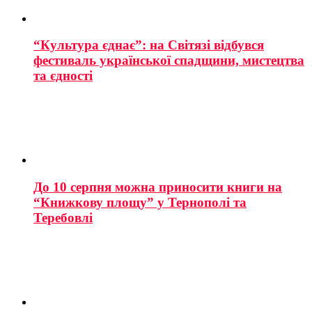
“Культура єднає”: на Світязі відбувся
фестиваль української спадщини, мистецтва
та єдності
До 10 серпня можна приносити книги на
“Книжкову площу” у Тернополі та
Теребовлі