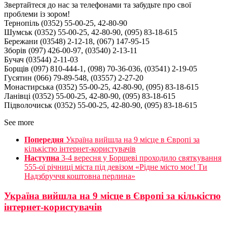
Звертайтеся до нас за телефонами та забудьте про свої
проблеми із зором!
Тернопіль (0352) 55-00-25, 42-80-90
Шумськ (0352) 55-00-25, 42-80-90, (095) 83-18-615
Бережани (03548) 2-12-18, (067) 147-95-15
Зборів (097) 426-00-97, (03540) 2-13-11
Бучач (03544) 2-11-03
Борщів (097) 810-444-1, (098) 70-36-036, (03541) 2-19-05
Гусятин (066) 79-89-548, (03557) 2-27-20
Монастирська (0352) 55-00-25, 42-80-90, (095) 83-18-615
Ланівці (0352) 55-00-25, 42-80-90, (095) 83-18-615
Підволочиськ (0352) 55-00-25, 42-80-90, (095) 83-18-615
See more
Попередня
Україна вийшла на 9 місце в Європі за
кількістю інтернет-користувачів
Наступна
3-4 вересня у Борщеві проходило святкування
555-ої річниці міста під девізом «Рідне місто моє! Ти
Надзбруччя коштовна перлина»
Україна вийшла на 9 місце в Європі за кількістю
інтернет-користувачів