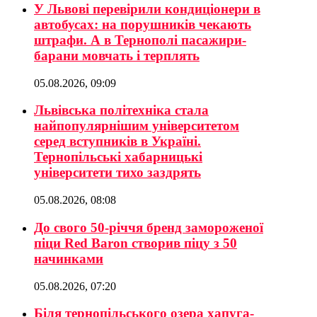
У Львові перевірили кондиціонери в
автобусах: на порушників чекають
штрафи. А в Тернополі пасажири-
барани мовчать і терплять
05.08.2026, 09:09
Львівська політехніка стала
найпопулярнішим університетом
серед вступників в Україні.
Тернопільські хабарницькі
університети тихо заздрять
05.08.2026, 08:08
До свого 50-річчя бренд замороженої
піци Red Baron створив піцу з 50
начинками
05.08.2026, 07:20
Біля тернопільського озера хапуга-