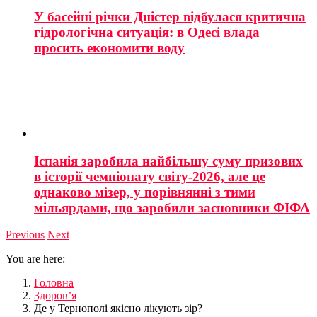
У басейні річки Дністер відбулася критична
гідрологічна ситуація: в Одесі влада
просить економити воду
Іспанія заробила найбільшу суму призових
в історії чемпіонату світу-2026, але це
однаково мізер, у порівнянні з тими
мільярдами, що заробили засновники ФІФА
Previous
Next
You are here:
Головна
Здоров’я
Де у Тернополі якісно лікують зір?