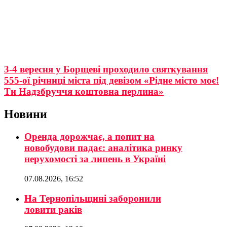
3-4 вересня у Борщеві проходило святкування
555-ої річниці міста під девізом «Рідне місто моє!
Ти Надзбруччя коштовна перлина»
Новини
Оренда дорожчає, а попит на
новобудови падає: аналітика ринку
нерухомості за липень в Україні
07.08.2026, 16:52
На Тернопільщині заборонили
ловити раків