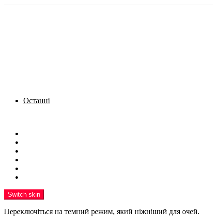
Останні
Menu
Новини
Політика
Кримінал
Фото
Надіслати новину
Реклама на сайті
Switch skin
Переключіться на темний режим, який ніжніший для очей.