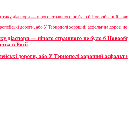
ику діаспори — нічого страшного не було б Новообраний голов
опейські дороги, або У Тернополі хороший асфальт на дорозі не
 діаспори — нічого страшного не було б Новообр
тва в Росії
ейські дороги, або У Тернополі хороший асфальт н