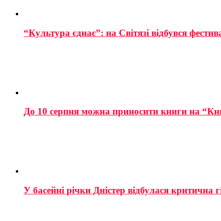
“Культура єднає”: на Світязі відбувся фестив
До 10 серпня можна приносити книги на “Кн
У басейні річки Дністер відбулася критична г