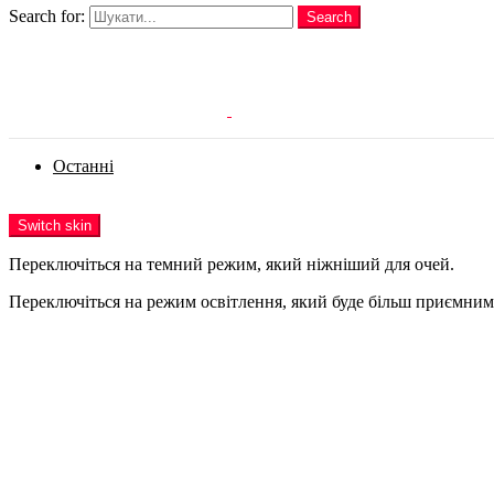
Search for:
Search
Login
Останні
Menu
Switch skin
Переключіться на темний режим, який ніжніший для очей.
Переключіться на режим освітлення, який буде більш приємним 
Login