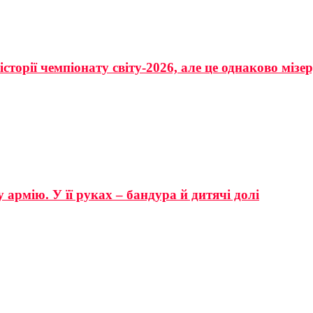
сторії чемпіонату світу-2026, але це однаково мізе
 армію. У її руках – бандура й дитячі долі