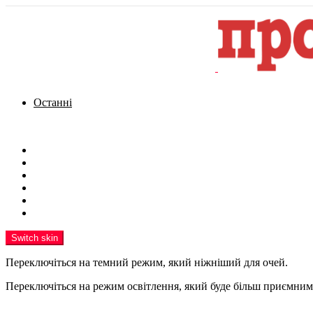
Останні
Menu
Новини
Політика
Кримінал
Фото
Надіслати новину
Реклама на сайті
Switch skin
Переключіться на темний режим, який ніжніший для очей.
Переключіться на режим освітлення, який буде більш приємним 
шукати