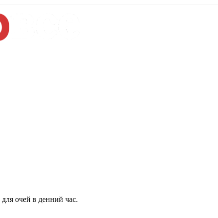
для очей в денний час.