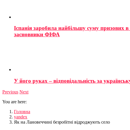
Іспанія заробила найбільшу суму призових в і
засновники ФІФА
У його руках – відповідальність за українську
Previous
Next
You are here:
Головна
yandex
Як на Лановеччині безробітні відроджують село