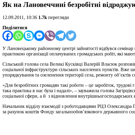
Як на Лановеччині безробітні відроджу
12.09.2011, 10:36
1.7k
перегляди
Поділитися
У Лановецькому районному центрі зайнятості відбувся семінар на
практикою організації оплачуваних громадських робіт, які мают
Сільський голова села Великі Кусківці Валерій Власюк розпов
соціальної інфраструктури сільських населених пунктів. Вже шо
упорядкування та озеленення території села, ремонту об’єктів с
«Для безробітних громадян такі роботи – це заробіток, трудові
така практика в нас була і надалі», – зауважила голова Загірців
соціальної сфери, а й з відновлення внутрішньогосподарських 
Начальник відділу взаємодії з роботодавцями РЦЗ Олександра Г
за рахунок коштів Фонду загальнообов’язкового державного соц