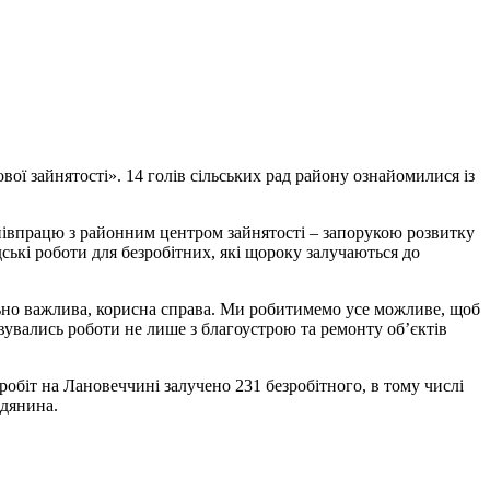
вої зайнятості». 14 голів сільських рад району ознайомилися із
співпрацю з районним центром зайнятості – запорукою розвитку
ські роботи для безробітних, які щороку залучаються до
пільно важлива, корисна справа. Ми робитимемо усе можливе, щоб
зовувались роботи не лише з благоустрою та ремонту об’єктів
обіт на Лановеччині залучено 231 безробітного, в тому числі
адянина.