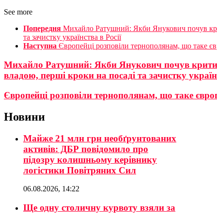
See more
Попередня
Михайло Ратушний: Якби Янукович почув крит
та зачистку українства в Росії
Наступна
Європейці розповіли тернополянам, що таке євр
Михайло Ратушний: Якби Янукович почув критику
владою, перші кроки на посаді та зачистку українс
Європейці розповіли тернополянам, що таке європ
Новини
Майже 21 млн грн необґрунтованих
активів: ДБР повідомило про
підозру колишньому керівнику
логістики Повітряних Сил
06.08.2026, 14:22
Ще одну столичну курвоту взяли за