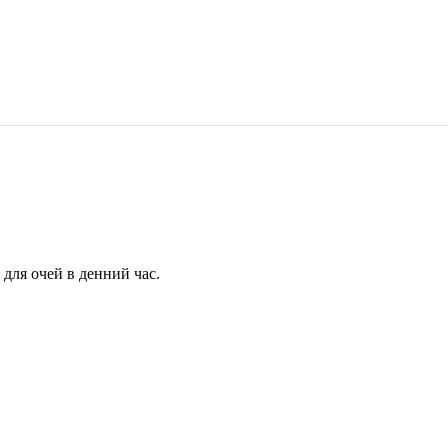
для очей в денний час.