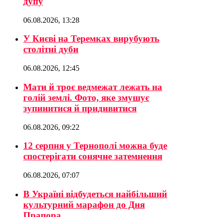
дупу
06.08.2026, 13:28
У Києві на Теремках вирубують
столітні дуби
06.08.2026, 12:45
Мати й троє ведмежат лежать на
голій землі. Фото, яке змушує
зупинитися й придивитися
06.08.2026, 09:22
12 серпня у Тернополі можна буде
спостерігати сонячне затемнення
06.08.2026, 07:07
В Україні відбудеться найбільший
культурний марафон до Дня
Прапора