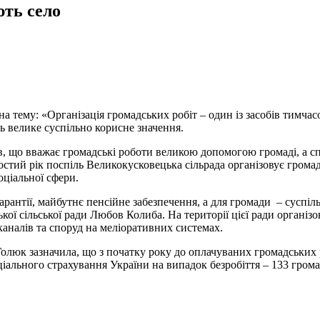
ють село
 тему: «Організація громадських робіт – один із засобів тимчасо
ь велике суспільно корисне значення.
ів, що вважає громадські роботи великою допомогою громаді, а 
стий рік поспіль Великокусковецька сільрада організовує громад
оціальної сфери.
 гарантії, майбутнє пенсійне забезпечення, а для громади – сус
ської сільської ради Любов Колиба. На території цієї ради органі
каналів та споруд на меліоративних системах.
олюк зазначила, що з початку року до оплачуваних громадських р
іального страхування України на випадок безробіття – 133 гром