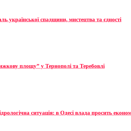
аль української спадщини, мистецтва та єдності
ижкову площу” у Тернополі та Теребовлі
ідрологічна ситуація: в Одесі влада просить еконо