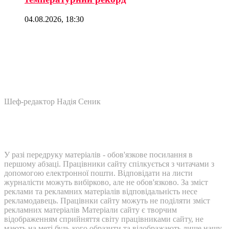
04.08.2026, 18:30
Шеф-редактор Надія Сеник
У разі передруку матеріалів - обов'язкове посилання в
першому абзаці. Працівники сайту спілкується з читачами з
допомогою електронної пошти. Відповідати на листи
журналісти можуть вибірково, але не обов'язково. За зміст
реклами та рекламних матеріалів відповідальність несе
рекламодавець. Працівнки сайту можуть не поділяти зміст
рекламних матеріалів Матеріали сайту є творчим
відображенням сприйняття світу працівниками сайту, не
мають на меті будь-кого образити та відображають лише нашу