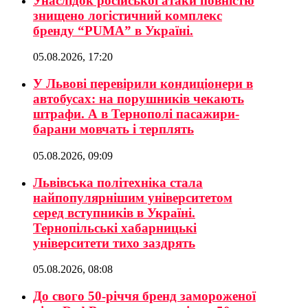
Унаслідок російської атаки повністю
знищено логістичний комплекс
бренду “PUMA” в Україні.
05.08.2026, 17:20
У Львові перевірили кондиціонери в
автобусах: на порушників чекають
штрафи. А в Тернополі пасажири-
барани мовчать і терплять
05.08.2026, 09:09
Львівська політехніка стала
найпопулярнішим університетом
серед вступників в Україні.
Тернопільські хабарницькі
університети тихо заздрять
05.08.2026, 08:08
До свого 50-річчя бренд замороженої