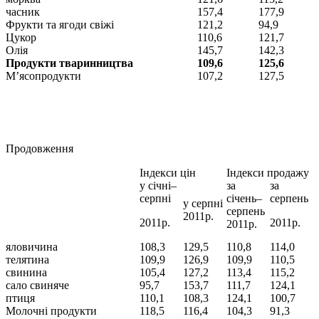
часник
157,4
177,9
Фрукти та ягоди свіжі
121,2
94,9
Цукор
110,6
121,7
Олія
145,7
142,3
Продукти тваринництва
109,6
125,6
М’ясопродукти
107,2
127,5
Продовження
Індекси цін
Індекси продажу
у січні–
за
за
серпні
січень–
серпень
у серпні
серпень
2011р.
2011р.
2011р.
2011р.
яловичина
108,3
129,5
110,8
114,0
телятина
109,9
126,9
109,9
110,5
свинина
105,4
127,2
113,4
115,2
сало свиняче
95,7
153,7
111,7
124,1
птиця
110,1
108,3
124,1
100,7
Молочні продукти
118,5
116,4
104,3
91,3