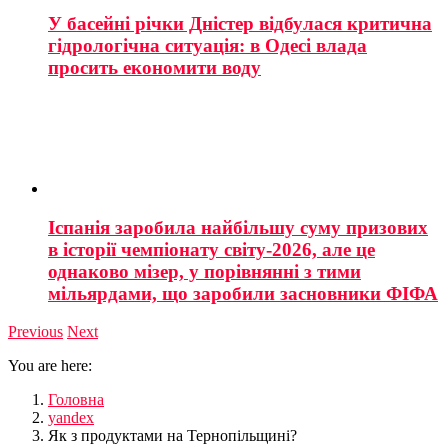
У басейні річки Дністер відбулася критична
гідрологічна ситуація: в Одесі влада
просить економити воду
Іспанія заробила найбільшу суму призових
в історії чемпіонату світу-2026, але це
однаково мізер, у порівнянні з тими
мільярдами, що заробили засновники ФІФА
Previous
Next
You are here:
Головна
yandex
Як з продуктами на Тернопільщині?