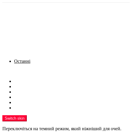
Останні
Menu
Новини
Політика
Кримінал
Фото
Надіслати новину
Реклама на сайті
Switch skin
Переключіться на темний режим, який ніжніший для очей.