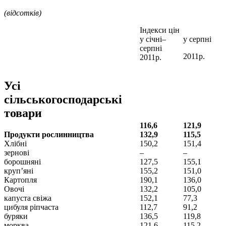
(відсотків)
Індекси цін
у січні–
у серпні
серпні
2011р.
2011р.
Усі
сільськогосподарські
товари
116,6
121,9
Продукти рослинництва
132,9
115,5
Хлібні
150,2
151,4
зернові
–
–
борошняні
127,5
155,1
круп’яні
155,2
151,0
Картопля
190,1
136,0
Овочі
132,2
105,0
капуста свіжа
152,1
77,3
цибуля ріпчаста
112,7
91,2
буряки
136,5
119,8
морква
121,6
115,2