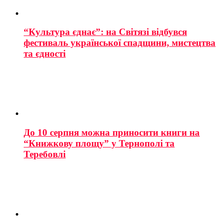
“Культура єднає”: на Світязі відбувся
фестиваль української спадщини, мистецтва
та єдності
До 10 серпня можна приносити книги на
“Книжкову площу” у Тернополі та
Теребовлі