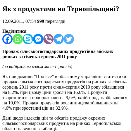
Як з продуктами на Тернопільщині?
12.09.2011, 07:54
999
перегляди
Поділитися
Продаж сільськогосподарських продуктівна міських
ринках за січень–
серпень
20
11
року
(за вибірковим колом міст і ринків)
Як повідомили “Про все” в обласному управлінні статистики
продаж сільськогосподарських продуктів на ринках за січень–
серпень 2011 року проти січня–серпня 2010 року збільшився
на 8,2%, при цьому ціни зросли на 16,6%. Продукти
тваринництва подорожчали на 9,6%, їхній продаж збільшився
на 10,0%. Продаж продуктів рослинництва збільшився на
4,6% при зростанні цін на 32,9%.
Дані щодо індексів цін та обсягів продажу окремих
сільськогосподарських продуктів на ринках Тернопільської
області наведено в таблиці.