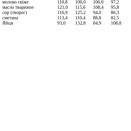
молоко свіже
110,8
100,0
106,0
97,2
масло тваринне
121,0
115,6
108,4
95,8
сир (творог)
116,9
125,2
94,0
86,3
сметана
113,4
110,4
88,8
82,5
Яйця
93,0
132,8
84,9
108,8