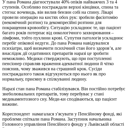
У пана Романа діагностували 40% опіків найважчих 3 та 4
ступенів. Особливо постраждали верхні кінцівки, спина та
стегна: вочевидь, він вилив бензин собі на спину. Лікарі
провели операцію на кистях обох рук: зробили фасіотомію
(некомічний розтин) та декомпресійні розтини для
покращення кровообігу. Ситуацію ускладнює те, що пацієнт
багато років потерпає від онкологічного захворювання –
лімфоми, тобто пухлини крові. Супутня патологія ускладнює
перебіг опікової недуги. До пана Романа навідувалися
психіатри, щоб визначити психічний стан його здоров’я, але
внаслідок дії седативних препаратів наразі це зробити
неможливо. Медики стверджують, що при поступленні
пенсіонер справляв враження адекватної людини й чітко
пояснив, чому зважився на страшний крок. Сусіди
постраждалого також відгукуються про нього як про
нормальну, приємну в спілкуванні людину.
Наразі стан пана Романа стабілізувався. Він постійно потребує
знеболювальних препаратів, тому перебуває у стані
медикаментозного сну. Меди-ки сподіваються, що пацієнт
виживе.
Кореспондент намагалася з’ясувати у Пенсійному фонді, які
проблеми спіткали пана Романа. Заступник начальника
Головного управління Пенсійного фонду у Львівській області