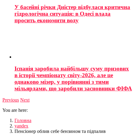
У басейні річки Дністер відбулася критична
гідрологічна ситуація: в Одесі влада
просить економити воду
Іспанія заробила найбільшу суму призових
в історії чемпіонату світу-2026, але це
однаково мізер, у порівнянні з тими
мільярдами, що заробили засновники ФІФА
Previous
Next
You are here:
Головна
yandex
Пенсіонер облив себе бензином та підпалив