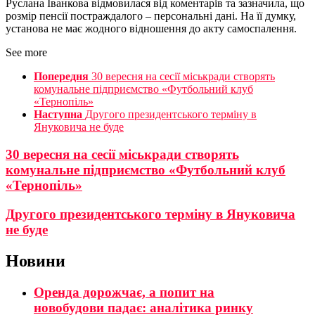
Руслана Іванкова відмовилася від коментарів та зазначила, що
розмір пенсії постраждалого – персональні дані. На її думку,
установа не має жодного відношення до акту самоспалення.
See more
Попередня
30 вересня на сесії міськради створять
комунальне підприємство «Футбольний клуб
«Тернопіль»
Наступна
Другого президентського терміну в
Януковича не буде
30 вересня на сесії міськради створять
комунальне підприємство «Футбольний клуб
«Тернопіль»
Другого президентського терміну в Януковича
не буде
Новини
Оренда дорожчає, а попит на
новобудови падає: аналітика ринку