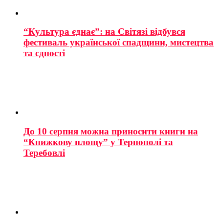
“Культура єднає”: на Світязі відбувся
фестиваль української спадщини, мистецтва
та єдності
До 10 серпня можна приносити книги на
“Книжкову площу” у Тернополі та
Теребовлі