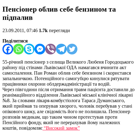
Пенсіонер облив себе бензином та
підпалив
23.09.2011, 07:46
1.7k
перегляди
Поділитися
55-річний пенсіонер з селища Великого Любеня Городоцького
району під стінами Львівської ОДА намагався вчинити акт
самоспалення. Пан Роман облив себе бензином і скористався
запальничкою. Потенційного самогубцю кинулися рятувати
працівники охорони облдержадміністрації та водій.
Через півгодини після отримання травм пацієнта доставили до
реанімаційного відділення Львівської міської клінічної лікарні
№8. За словами лікаря-комбустіолога Тараса Думанського,
який приймав та оперував хворого, чоловік перебував у стані
опікового шоку, але свідомість його не полишила. Пенсіонер
розповів медикам, що таким чином протестував проти
Пенсійного фонду, який не перерахував йому належних
коштів, повідомляє
“Високий замок”