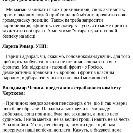
– Ми маємо закликати своїх прихильників, своїх активістів,
просто рядових людей прийти на цей мітинг, проявити свою
громадянську позицію. Також їм треба запросити
чорнобильців, афганців, пенсіонерів – усіх, хто може прийти
захистити свої права. А ми маємо їм гарантувати спокій і
безпеку на місці.
Лариса Римар, УНП:
– Гарний адмірал, чи, скажімо, головнокомандуючий, для того
щоб щось здобувати, ніколи не починає воювати на всіх
фронтах. Ми відкрили «газовий фронт» з Росією,
демократично-правовий з Європою, і фронт з власним
народом, відбираючи у нього соціальні можливості.
Володимир Чепига, представник страйкового комітету
Чорткова:
– Причиною невдоволення пенсіонерів є те, що й так мізерні
пенсії ще обрізали. Парадоксально звучить: ми владу
вибирали, вона повинна була нас захищати, а нині з нею
судимось. І не за маєтки, не за великі гроші і навіть не за честь.
А за копійки. У нас, пенсіонерів, вимога одна: щоб нам
повернули наші копієчні доплати. Кажуть, в бюджеті нема