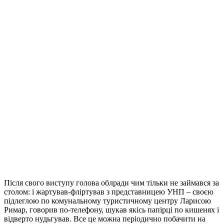
Після свого виступу голова облради чим тільки не займався за
столом: і жартував-фліртував з представницею УНП – своєю
підлеглою по комунальному туристичному центру Ларисою
Римар, говорив по-телефону, шукав якісь папірці по кишенях і
відверто нудьгував. Все це можна періодично побачити на