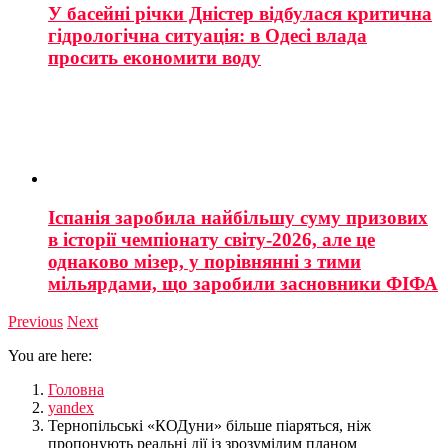
У басейні річки Дністер відбулася критична
гідрологічна ситуація: в Одесі влада
просить економити воду
Іспанія заробила найбільшу суму призових
в історії чемпіонату світу-2026, але це
однаково мізер, у порівнянні з тими
мільярдами, що заробили засновники ФІФА
Previous
Next
You are here:
Головна
yandex
Тернопільські «КОДуни» більше піаряться, ніж
пропонують реальні дії із зрозумілим планом