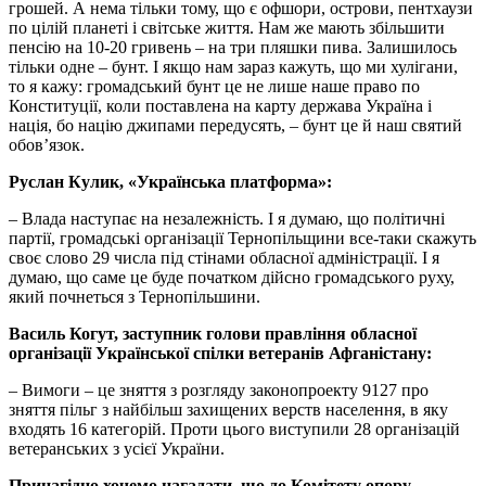
грошей. А нема тільки тому, що є офшори, острови, пентхаузи
по цілій планеті і світське життя. Нам же мають збільшити
пенсію на 10-20 гривень – на три пляшки пива. Залишилось
тільки одне – бунт. І якщо нам зараз кажуть, що ми хулігани,
то я кажу: громадський бунт це не лише наше право по
Конституції, коли поставлена на карту держава Україна і
нація, бо націю джипами передусять, – бунт це й наш святий
обов’язок.
Руслан Кулик, «Українська платформа»:
– Влада наступає на незалежність. І я думаю, що політичні
партії, громадські організації Тернопільщини все-таки скажуть
своє слово 29 числа під стінами обласної адміністрації. І я
думаю, що саме це буде початком дійсно громадського руху,
який почнеться з Тернопільшини.
Василь Когут, заступник голови правління обласної
організації Української спілки ветеранів Афганістану:
– Вимоги – це зняття з розгляду законопроекту 9127 про
зняття пільг з найбільш захищених верств населення, в яку
входять 16 категорій. Проти цього виступили 28 організацій
ветеранських з усієї України.
Принагідно хочемо нагадати, що до Комітету опору