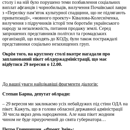
столу і на ній було порушено теми позбавлення соціальних
виплат афганців і чорнобильців, вилучення Почаївської лаври
з «Переліку пам’яток культурної спадщини, що не підлягають
приватизації», «мовного проекту» Ківалова-Колесніченка,
вилучення з підручників історії тем боротьби українського
народу за незалежність, питання продажу землі. Серед
запрошених представників політсил та громадських
організацій, що входять до КОДу, були також постраждалі
представники соціально незахищених груп.
Окрім того, на круглому столі вкотре нагадали про
запланований пікет облдержадміністрації, що має
відбутися 29 вересня о 12.00.
До вашої уваги найцікавіші фрагменти діалогів:
Степан Барна, депутат облради:
– 29 вересня ми закликаємо усіх небайдужих під стіни ОДА на
пікет. Кажуть, що в голови обласної державної адміністрації
30 числа якраз день народження. Але наш пікет жодним
чином не буде приурочений до свята губернатора…
Петро Гринчишин, «Фронт Змін»: