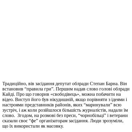
Традиційно, вів засідання депутат облради Степан Барна. Він
встановив “правила гри”. Першим надав слово голові облради
Кайді. Про що говорив «свободівець», можна побачити на
відео. Виступ його був нікудишній, якщо порівняти з ідеями і
настроями представників районів, яких “маринували” всю
зустріч, і аж коли розійшлося більшість журналістів, надали їм
слово. Згодом, на розмові без преси, “чорнобільці” і ветерани
сказали своє “фе” організаторам засідання. Люди зрозуміли,
що їх використали як масовку.