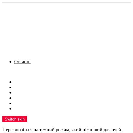
Останні
Menu
Новини
Політика
Кримінал
Фото
Надіслати новину
Реклама на сайті
Switch skin
Переключіться на темний режим, який ніжніший для очей.