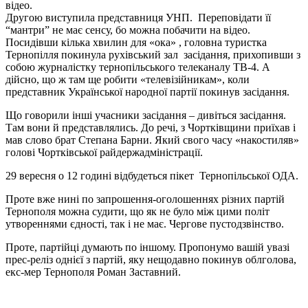
відео.
Другою виступила представниця УНП. Переповідати її
“мантри” не має сенсу, бо можна побачити на відео.
Посидівши кілька хвилин для «ока» , головна туристка
Тернопілля покинула рухівський зал засідання, прихопивши з
собою журналістку тернопільського телеканалу ТВ-4. А
дійсно, що ж там ще робити «телевізійникам», коли
представник Української народної партії покинув засідання.
Що говорили інші учасники засідання – дивіться засідання.
Там вони й представлялись. До речі, з Чортківщини приїхав і
мав слово брат Степана Барни. Який свого часу «накостиляв»
голові Чортківської райдержадміністрації.
29 вересня о 12 годині відбудеться пікет Тернопільської ОДА.
Проте вже нині по запрошення-оголошеннях різних партій
Тернополя можна судити, що як не було між цими політ
утвореннями єдності, так і не має. Чергове пустодзвінство.
Проте, партійці думають по іншому. Пропонумо вашій увазі
прес-реліз однієї з партій, яку нещодавно покинув облголова,
екс-мер Тернополя Роман Заставний.