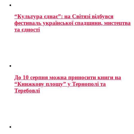
“Культура єднає”: на Світязі відбувся
фестиваль української спадщини, мистецтва
та єдності
До 10 серпня можна приносити книги на
“Книжкову площу” у Тернополі та
Теребовлі