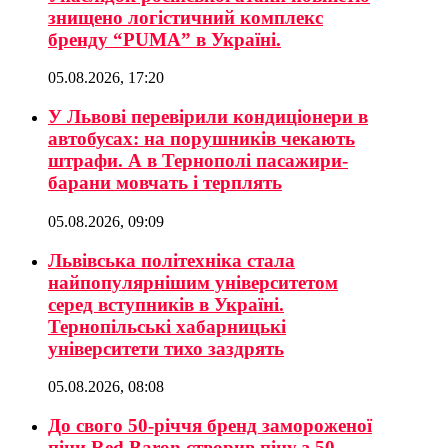
знищено логістичний комплекс
бренду “PUMA” в Україні.
05.08.2026, 17:20
У Львові перевірили кондиціонери в
автобусах: на порушників чекають
штрафи. А в Тернополі пасажири-
барани мовчать і терплять
05.08.2026, 09:09
Львівська політехніка стала
найпопулярнішим університетом
серед вступників в Україні.
Тернопільські хабарницькі
університети тихо заздрять
05.08.2026, 08:08
До свого 50-річчя бренд замороженої
піци Red Baron створив піцу з 50