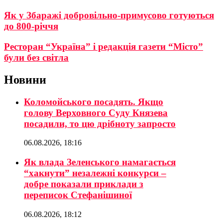
Як у Збаражі добровільно-примусово готуються
до 800-річчя
Ресторан “Україна” і редакція газети “Місто”
були без світла
Новини
Коломойського посадять. Якщо
голову Верховного Суду Князева
посадили, то цю дрібноту запросто
06.08.2026, 18:16
Як влада Зеленського намагається
“хакнути” незалежні конкурси –
добре показали приклади з
переписок Стефанішиної
06.08.2026, 18:12