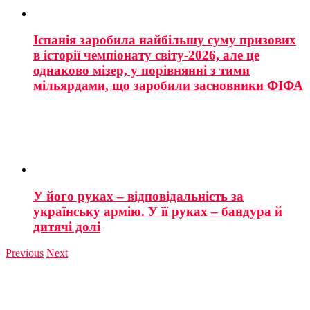
Іспанія заробила найбільшу суму призових
в історії чемпіонату світу-2026, але це
однаково мізер, у порівнянні з тими
мільярдами, що заробили засновники ФІФА
У його руках – відповідальність за
українську армію. У її руках – бандура й
дитячі долі
Previous
Next