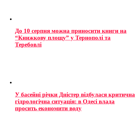
До 10 серпня можна приносити книги на
“Книжкову площу” у Тернополі та
Теребовлі
У басейні річки Дністер відбулася критична
гідрологічна ситуація: в Одесі влада
просить економити воду