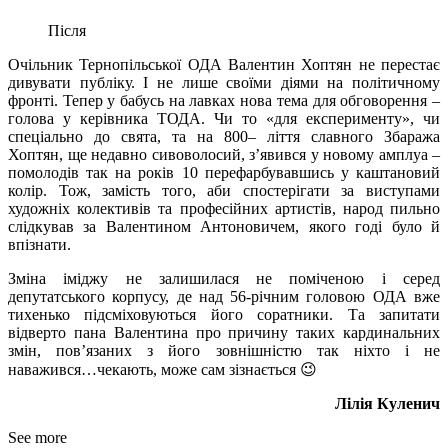
Після
Очільник Тернопільської ОДА Валентин Хоптян не перестає
дивувати публіку. І не лише своїми діями на політичному
фронті. Тепер у бабусь на лавках нова тема для обговорення –
голова у керівника ТОДА. Чи то «для експерименту», чи
спеціально до свята, та на 800– ліття славного Збаража
Хоптян, ще недавно сивоволосий, з’явився у новому амплуа –
помолодів так на років 10 перефарбувавшись у каштановий
колір. Тож, замість того, аби спостерігати за виступами
художніх колективів та професійних артистів, народ пильно
слідкував за Валентином Антоновичем, якого годі було й
впізнати.
Зміна іміджу не залишилася не поміченою і серед
депутатського корпусу, де над 56-річним головою ОДА вже
тихенько підсміховуються його соратники. Та запитати
відверто пана Валентина про причину таких кардинальних
змін, пов’язаних з його зовнішністю так ніхто і не
наважився…чекають, може сам зізнається 😉
Лілія Куленич
See more