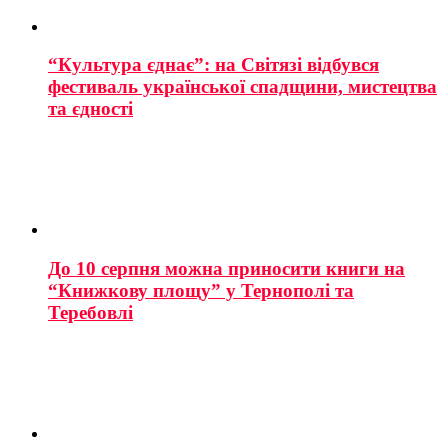
“Культура єднає”: на Світязі відбувся
фестиваль української спадщини, мистецтва
та єдності
До 10 серпня можна приносити книги на
“Книжкову площу” у Тернополі та
Теребовлі