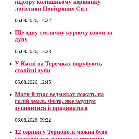
підозру колишньому керівнику
логістики Повітряних Сил
06.08.2026, 14:22
Ще одну столичну курвоту взяли за
дупу
06.08.2026, 13:28
У Києві на Теремках вирубують
столітні дуби
06.08.2026, 12:45
Мати й троє ведмежат лежать на
голій землі. Фото, яке змушує
зупинитися й придивитися
06.08.2026, 09:22
12 серпня у Тернополі можна буде
спостерігати сонячне затемнення