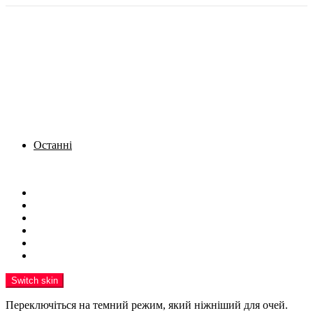
Останні
Menu
Новини
Політика
Кримінал
Фото
Надіслати новину
Реклама на сайті
Switch skin
Переключіться на темний режим, який ніжніший для очей.