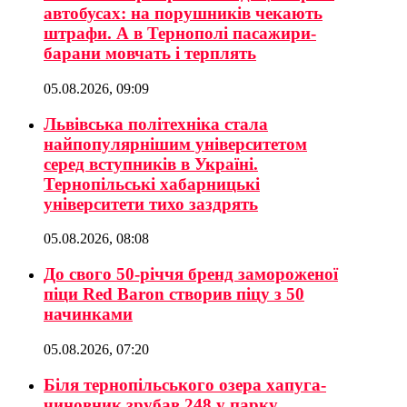
автобусах: на порушників чекають
штрафи. А в Тернополі пасажири-
барани мовчать і терплять
05.08.2026, 09:09
Львівська політехніка стала
найпопулярнішим університетом
серед вступників в Україні.
Тернопільські хабарницькі
університети тихо заздрять
05.08.2026, 08:08
До свого 50-річчя бренд замороженої
піци Red Baron створив піцу з 50
начинками
05.08.2026, 07:20
Біля тернопільського озера хапуга-
чиновник зрубав 248 у парку