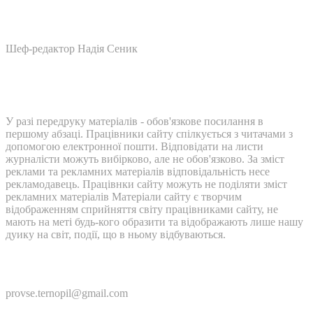
Шеф-редактор Надія Сеник
У разі передруку матеріалів - обов'язкове посилання в
першому абзаці. Працівники сайту спілкується з читачами з
допомогою електронної пошти. Відповідати на листи
журналісти можуть вибірково, але не обов'язково. За зміст
реклами та рекламних матеріалів відповідальність несе
рекламодавець. Працівнки сайту можуть не поділяти зміст
рекламних матеріалів Матеріали сайту є творчим
відображенням сприйняття світу працівниками сайту, не
мають на меті будь-кого образити та відображають лише нашу
дуику на світ, події, що в ньому відбуваються.
Контакти:
provse.ternopil@gmail.com