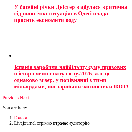
У басейні річки Дністер відбулася критична
гідрологічна ситуація: в Одесі влада
просить економити воду
Іспанія заробила найбільшу суму призових
в історії чемпіонату світу-2026, але це
однаково мізер, у порівнянні з тими
мільярдами, що заробили засновники ФІФА
Previous
Next
You are here:
Головна
Livejournal стрімко втрачає аудиторію