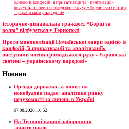
однією із конфесій, її приватизації та «політизації»
виступили члени громадського руху «Українські святині
– українському народові»
Історично-пізнавальна гра-квест “Борці за
волю” відбудеться у Тернополі
Проти монополізації Почаївської лаври однією із
конфесій, її приватизації та «політизації»
виступили члени громадського руху «Українські
святині – українському народові»
Новини
Оренда дорожчає, а попит на
новобудови падає: аналітика ринку
нерухомості за липень в Україні
07.08.2026, 16:52
На Тернопільщині заборонили
ловити раків