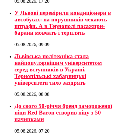
05.08.2026, 17:20
У Львові перевірили кондиціонери в
автобусах: на порушників чекають
штрафи. А в Тернополі пасажири-
барани мовчать і терплять
05.08.2026, 09:09
Львівська політехніка стала
найпопулярнішим університетом
серед вступників в Україні.
Тернопільські хабарницькі
університети тихо заздрять
05.08.2026, 08:08
До свого 50-річчя бренд замороженої
піци Red Baron створив піцу з 50
начинками
05.08.2026, 07:20