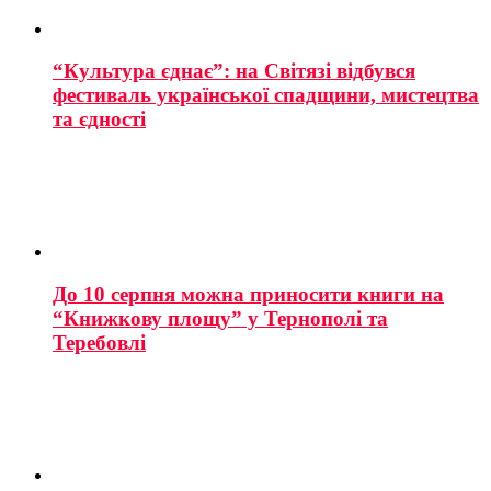
“Культура єднає”: на Світязі відбувся
фестиваль української спадщини, мистецтва
та єдності
До 10 серпня можна приносити книги на
“Книжкову площу” у Тернополі та
Теребовлі