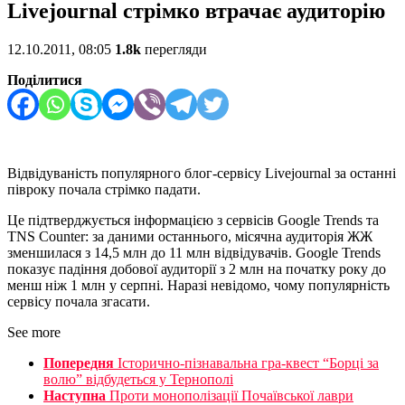
Livejournal стрімко втрачає аудиторію
12.10.2011, 08:05
1.8k
перегляди
Поділитися
Відвідуваність популярного блог-сервісу Livejournal за останні
півроку почала стрімко падати.
Це підтверджується інформацією з сервісів Google Trends та
TNS Counter: за даними останнього, місячна аудиторія ЖЖ
зменшилася з 14,5 млн до 11 млн відвідувачів. Google Trends
показує падіння добової аудиторії з 2 млн на початку року до
менш ніж 1 млн у серпні. Наразі невідомо, чому популярність
сервісу почала згасати.
See more
Попередня
Історично-пізнавальна гра-квест “Борці за
волю” відбудеться у Тернополі
Наступна
Проти монополізації Почаївської лаври