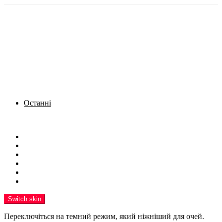
Останні
Menu
Новини
Політика
Кримінал
Фото
Надіслати новину
Реклама на сайті
Switch skin
Переключіться на темний режим, який ніжніший для очей.