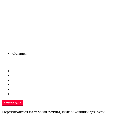
Останні
Menu
Новини
Політика
Кримінал
Фото
Надіслати новину
Реклама на сайті
Switch skin
Переключіться на темний режим, який ніжніший для очей.