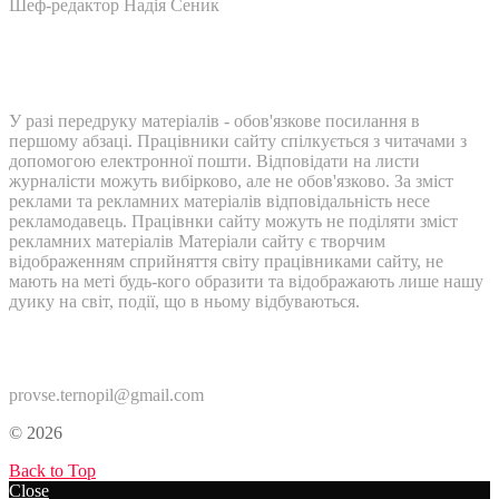
Шеф-редактор Надія Сеник
У разі передруку матеріалів - обов'язкове посилання в
першому абзаці. Працівники сайту спілкується з читачами з
допомогою електронної пошти. Відповідати на листи
журналісти можуть вибірково, але не обов'язково. За зміст
реклами та рекламних матеріалів відповідальність несе
рекламодавець. Працівнки сайту можуть не поділяти зміст
рекламних матеріалів Матеріали сайту є творчим
відображенням сприйняття світу працівниками сайту, не
мають на меті будь-кого образити та відображають лише нашу
дуику на світ, події, що в ньому відбуваються.
Контакти:
provse.ternopil@gmail.com
© 2026
Back to Top
Close