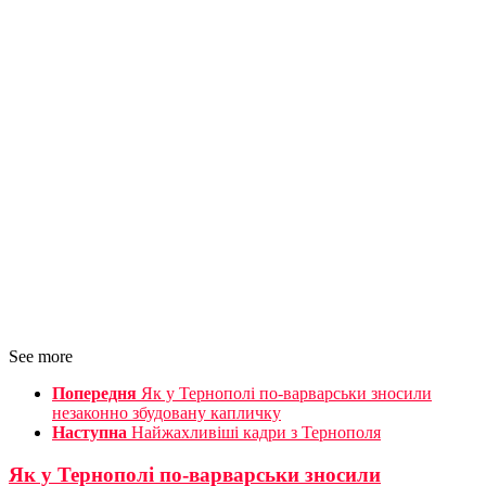
See more
Попередня
Як у Тернополі по-варварськи зносили
незаконно збудовану капличку
Наступна
Найжахливіші кадри з Тернополя
Як у Тернополі по-варварськи зносили