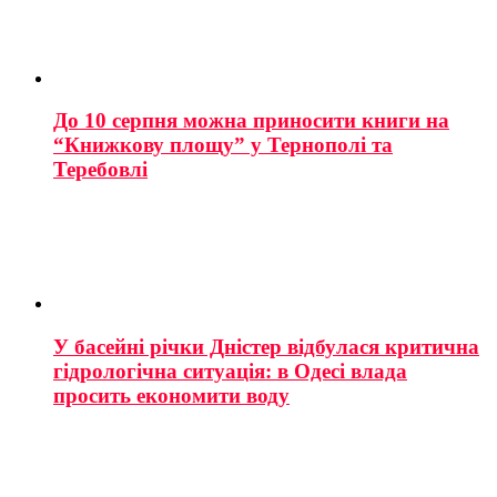
До 10 серпня можна приносити книги на
“Книжкову площу” у Тернополі та
Теребовлі
У басейні річки Дністер відбулася критична
гідрологічна ситуація: в Одесі влада
просить економити воду