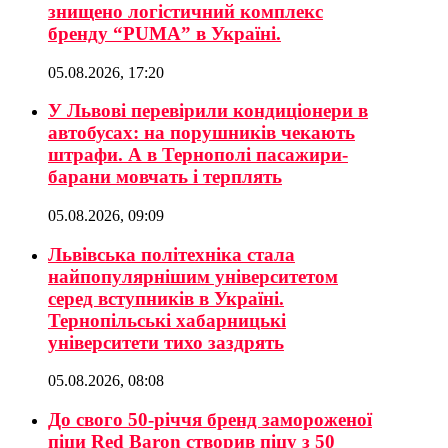
знищено логістичний комплекс
бренду “PUMA” в Україні.
05.08.2026, 17:20
У Львові перевірили кондиціонери в
автобусах: на порушників чекають
штрафи. А в Тернополі пасажири-
барани мовчать і терплять
05.08.2026, 09:09
Львівська політехніка стала
найпопулярнішим університетом
серед вступників в Україні.
Тернопільські хабарницькі
університети тихо заздрять
05.08.2026, 08:08
До свого 50-річчя бренд замороженої
піци Red Baron створив піцу з 50