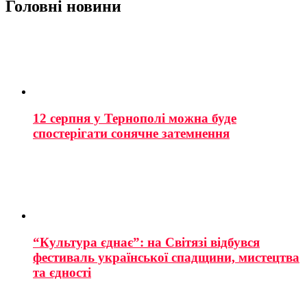
Головні новини
12 серпня у Тернополі можна буде
спостерігати сонячне затемнення
“Культура єднає”: на Світязі відбувся
фестиваль української спадщини, мистецтва
та єдності