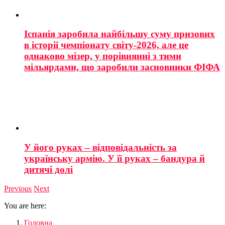
Іспанія заробила найбільшу суму призових
в історії чемпіонату світу-2026, але це
однаково мізер, у порівнянні з тими
мільярдами, що заробили засновники ФІФА
У його руках – відповідальність за
українську армію. У її руках – бандура й
дитячі долі
Previous
Next
You are here:
Головна