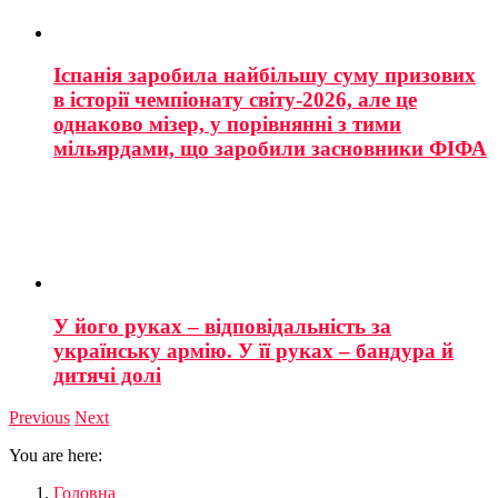
Іспанія заробила найбільшу суму призових
в історії чемпіонату світу-2026, але це
однаково мізер, у порівнянні з тими
мільярдами, що заробили засновники ФІФА
У його руках – відповідальність за
українську армію. У її руках – бандура й
дитячі долі
Previous
Next
You are here:
Головна