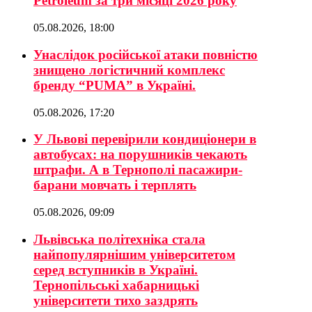
Petroleum за три місяці 2026 року
05.08.2026, 18:00
Унаслідок російської атаки повністю
знищено логістичний комплекс
бренду “PUMA” в Україні.
05.08.2026, 17:20
У Львові перевірили кондиціонери в
автобусах: на порушників чекають
штрафи. А в Тернополі пасажири-
барани мовчать і терплять
05.08.2026, 09:09
Львівська політехніка стала
найпопулярнішим університетом
серед вступників в Україні.
Тернопільські хабарницькі
університети тихо заздрять