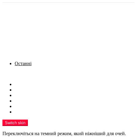
Останні
Menu
Новини
Політика
Кримінал
Фото
Надіслати новину
Реклама на сайті
Switch skin
Переключіться на темний режим, який ніжніший для очей.