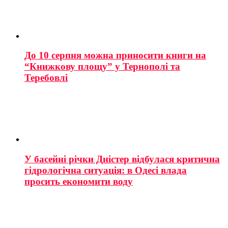
До 10 серпня можна приносити книги на
“Книжкову площу” у Тернополі та
Теребовлі
У басейні річки Дністер відбулася критична
гідрологічна ситуація: в Одесі влада
просить економити воду