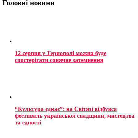
Головні новини
12 серпня у Тернополі можна буде
спостерігати сонячне затемнення
“Культура єднає”: на Світязі відбувся
фестиваль української спадщини, мистецтва
та єдності