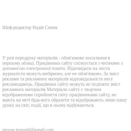
Шеф-редактор Надія Сеник
У разі передруку матеріалів - обов'язкове посилання в
першому абзаці. Працівники сайту спілкується з читачами з
допомогою електронної пошти. Відповідати на листи
журналісти можуть вибірково, але не обов'язково. За зміст
реклами та рекламних матеріалів відповідальність несе
рекламодавець. Працівнки сайту можуть не поділяти зміст
рекламних матеріалів Матеріали сайту є творчим
відображенням сприйняття світу працівниками сайту, не
мають на меті будь-кого образити та відображають лише нашу
дуику на світ, події, що в ньому відбуваються.
Контакти:
provse.ternopil@gmail.com