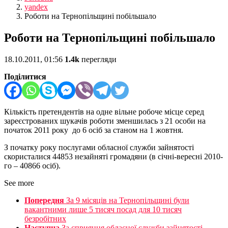
yandex
Роботи на Тернопільщині побільшало
Роботи на Тернопільщині побільшало
18.10.2011, 01:56
1.4k
перегляди
Поділитися
Кількість претендентів на одне вільне робоче місце серед
зареєстрованих шукачів роботи зменшилась з 21 особи на
початок 2011 року до 6 осіб за станом на 1 жовтня.
З початку року послугами обласної служби зайнятості
скористалися 44853 незайняті громадяни (в січні-вересні 2010-
го – 40866 осіб).
See more
Попередня
За 9 місяців на Тернопільщині були
вакантними лише 5 тисяч посад для 10 тисяч
безробітних
Наступна
За сприяння обласної служби зайнятості