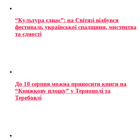
“Культура єднає”: на Світязі відбувся
фестиваль української спадщини, мистецтва
та єдності
До 10 серпня можна приносити книги на
“Книжкову площу” у Тернополі та
Теребовлі