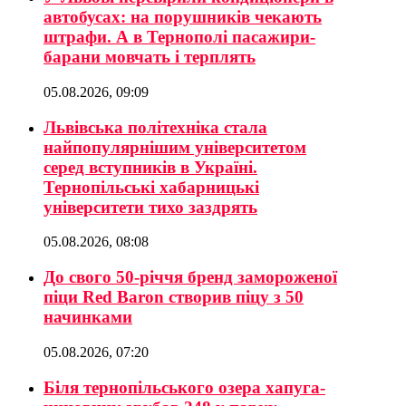
автобусах: на порушників чекають
штрафи. А в Тернополі пасажири-
барани мовчать і терплять
05.08.2026, 09:09
Львівська політехніка стала
найпопулярнішим університетом
серед вступників в Україні.
Тернопільські хабарницькі
університети тихо заздрять
05.08.2026, 08:08
До свого 50-річчя бренд замороженої
піци Red Baron створив піцу з 50
начинками
05.08.2026, 07:20
Біля тернопільського озера хапуга-