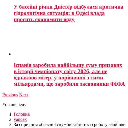
У басейні річки Дністер відбулася критична
гідрологічна ситуація: в Одесі влада
просить економити воду
Іспанія заробила найбільшу суму призових
в історії чемпіонату світу-2026, але це
однаково мізер, у порівнянні з тими
мільярдами, що заробили засновники ФІФА
Previous
Next
You are here:
Головна
yandex
За сприяння обласної служби зайнятості роботу знайшли