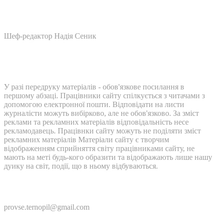
Шеф-редактор Надія Сеник
У разі передруку матеріалів - обов'язкове посилання в
першому абзаці. Працівники сайту спілкується з читачами з
допомогою електронної пошти. Відповідати на листи
журналісти можуть вибірково, але не обов'язково. За зміст
реклами та рекламних матеріалів відповідальність несе
рекламодавець. Працівнки сайту можуть не поділяти зміст
рекламних матеріалів Матеріали сайту є творчим
відображенням сприйняття світу працівниками сайту, не
мають на меті будь-кого образити та відображають лише нашу
дуику на світ, події, що в ньому відбуваються.
Контакти:
provse.ternopil@gmail.com