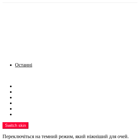
Останні
Menu
Новини
Політика
Кримінал
Фото
Надіслати новину
Реклама на сайті
Switch skin
Переключіться на темний режим, який ніжніший для очей.