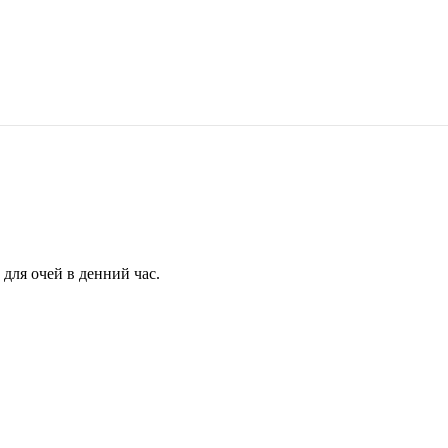
для очей в денний час.