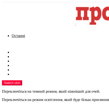
Останні
Menu
Новини
Політика
Кримінал
Фото
Надіслати новину
Реклама на сайті
Switch skin
Переключіться на темний режим, який ніжніший для очей.
Переключіться на режим освітлення, який буде більш приємним 
шукати