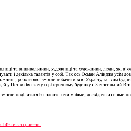
ьниці та вишивальники, художниці та художники, люди, які в’яж
увати і декілька талантів у собі. Так ось Осман Алінджа усім до
ожниця, роботи якої змогли побачити всю Україну, та і сам буди
дей у Петриківському геріатричному будинку є Замогильний Вітал
у змогли поділитися із волонтерами мріями, досвідом та своїми 
н 149 тисяч гривень!