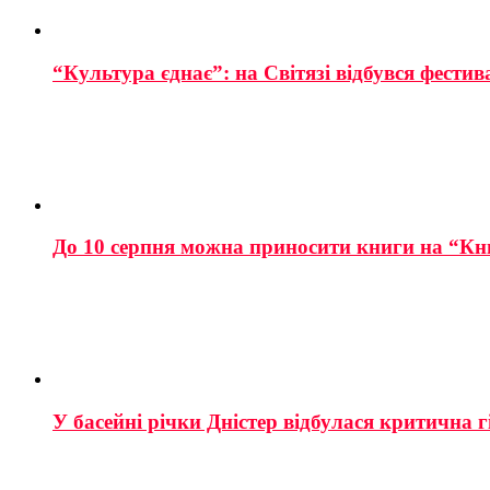
“Культура єднає”: на Світязі відбувся фестив
До 10 серпня можна приносити книги на “Кн
У басейні річки Дністер відбулася критична г