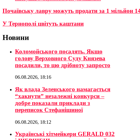
Почаївську лавру можуть продати за 1 мільйон 14
У Тернополі цвітуть каштани
Новини
Коломойського посадять. Якщо
голову Верховного Суду Князева
посадили, то цю дрібноту запросто
06.08.2026, 18:16
Як влада Зеленського намагається
“хакнути” незалежні конкурси –
добре показали приклади з
переписок Стефанішиної
06.08.2026, 18:12
Українські хітмейкери GERALD 032