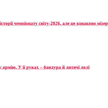
сторії чемпіонату світу-2026, але це однаково мізе
 армію. У її руках – бандура й дитячі долі