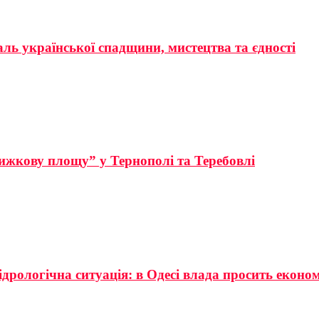
аль української спадщини, мистецтва та єдності
ижкову площу” у Тернополі та Теребовлі
ідрологічна ситуація: в Одесі влада просить еконо