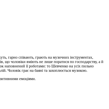
уть, гарно співають, грають на музичних інструментах,
вів, що чоловіки вміють не лише поратися по господарству, а й
нок наповнений її роботами: то Шевченко на усіх пильно
ій. Чоловік грає на баяні та захоплюється музикою.
позитивними емоціями.