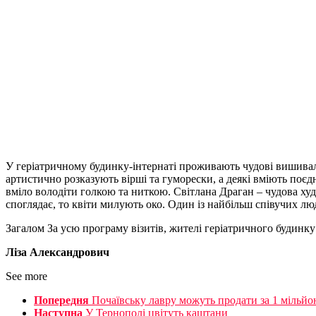
У геріатричному будинку-інтернаті проживають чудові вишивал
артистично розказують вірші та гуморески, а деякі вміють поєдн
вміло володіти голкою та ниткою. Світлана Драган – чудова худ
споглядає, то квіти милують око. Один із найбільш співучих лю
Загалом За усю програму візитів, жителі геріатричного будинк
Ліза Александрович
See more
Попередня
Почаївську лавру можуть продати за 1 мільйо
Наступна
У Тернополі цвітуть каштани