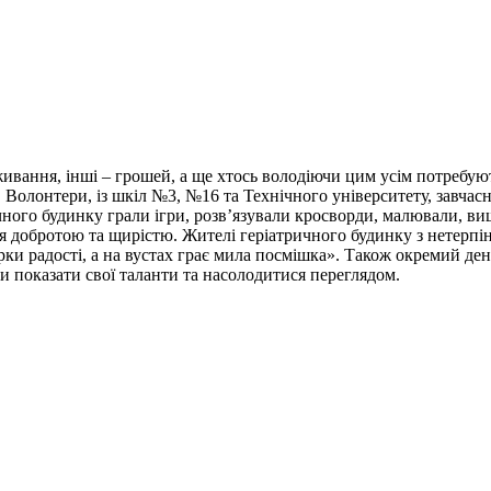
вання, інші – грошей, а ще хтось володіючи цим усім потребую
Волонтери, із шкіл №3, №16 та Технічного університету, завчасно
ного будинку грали ігри, розв’язували кросворди, малювали, виш
я добротою та щирістю. Жителі геріатричного будинку з нетерпін
рки радості, а на вустах грає мила посмішка». Також окремий ден
и показати свої таланти та насолодитися переглядом.