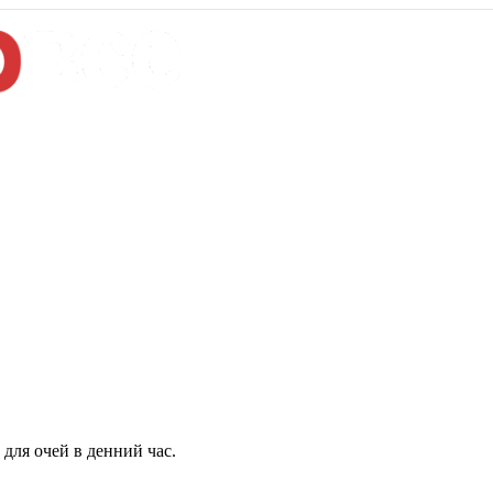
для очей в денний час.