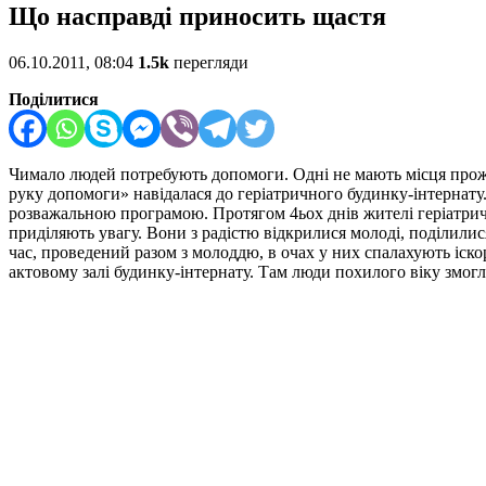
Що насправді приносить щастя
06.10.2011, 08:04
1.5k
перегляди
Поділитися
Чимало людей потребують допомоги. Одні не мають місця прожи
руку допомоги» навідалася до геріатричного будинку-інтернату. 
розважальною програмою.
Протягом 4ьох днів жителі геріатрич
приділяють увагу. Вони з радістю відкрилися молоді, поділилис
час, проведений разом з молоддю, в очах у них спалахують іско
актовому залі будинку-інтернату. Там люди похилого віку змогл