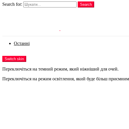
Search for:
Search
Login
Останні
Menu
Switch skin
Переключіться на темний режим, який ніжніший для очей.
Переключіться на режим освітлення, який буде більш приємним 
Login