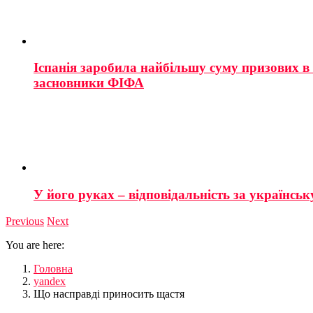
Іспанія заробила найбільшу суму призових в і
засновники ФІФА
У його руках – відповідальність за українську
Previous
Next
You are here:
Головна
yandex
Що насправді приносить щастя