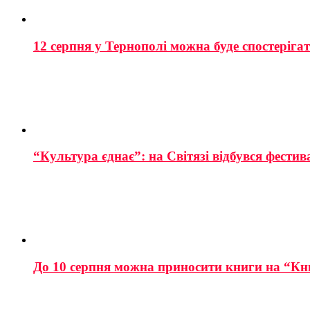
12 серпня у Тернополі можна буде спостеріга
“Культура єднає”: на Світязі відбувся фестив
До 10 серпня можна приносити книги на “Кн