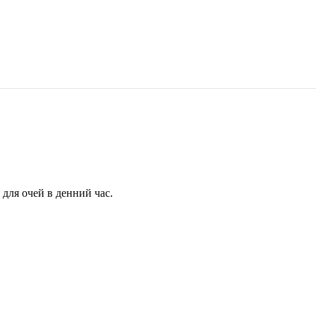
для очей в денний час.