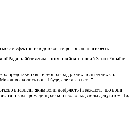
б могли ефективно відстоювати регіональні інтереси.
овної Ради найближчим часом прийняти новий Закон України
еро представників Тернополя від різних політичних сил
 Можливо, колись вона і буде, але зараз нема”.
отково впевнені, яким вони довіряють і вважають, що вони
описати права громади щодо контролю над своїм депутатом. Тоді