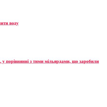
мити воду
р, у порівнянні з тими мільярдами, що заробили