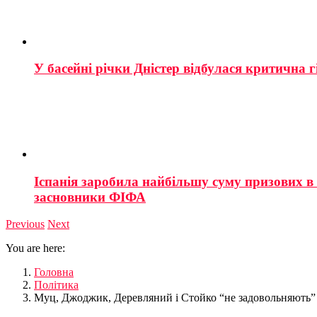
У басейні річки Дністер відбулася критична г
Іспанія заробила найбільшу суму призових в і
засновники ФІФА
Previous
Next
You are here:
Головна
Політика
Муц, Джоджик, Деревляний і Стойко “не задовольняють”