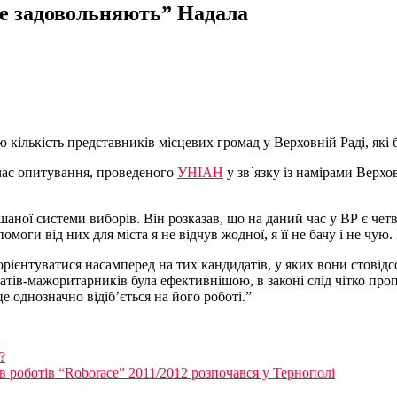
е задовольняють” Надала
кількість представників місцевих громад у Верховній Раді, які 
 час опитування, проведеного
УНІАН
у зв`язку із намірами Верх
ої системи виборів. Він розказав, що на даний час у ВР є четв
моги від них для міста я не відчув жодної, я її не бачу і не чую.
ієнтуватися насамперед на тих кандидатів, у яких вони стовідс
атів-мажоритарників була ефективнішою, в законі слід чітко пр
 однозначно відіб’ється на його роботі.”
?
в роботів “Roborace” 2011/2012 розпочався у Тернополі