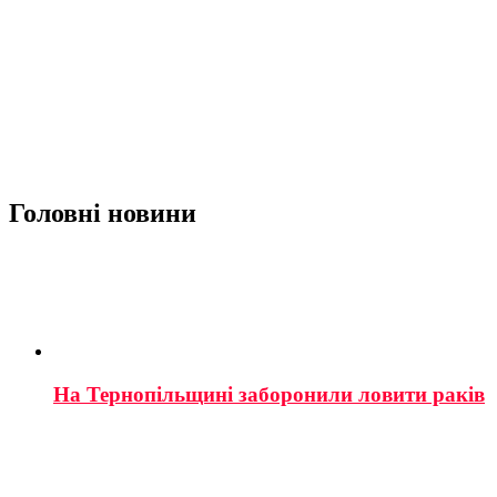
Головні новини
На Тернопільщині заборонили ловити раків