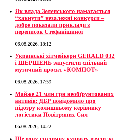
Як влада Зеленського намагається
“хакнути” незалежні конкурси –
добре показали приклади з
переписок Стефанішиної
06.08.2026, 18:12
Українські хітмейкери GERALD 032
і ШЕРШЕНЬ запустили спільний
музичний проєкт «КОМПОТ»
06.08.2026, 17:59
Майже 21 млн грн необґрунтованих
активів: ДБР повідомило про
підозру колишньому керівнику
логістики Повітряних Сил
06.08.2026, 14:22
Ще одну столичну курвоту взяли за