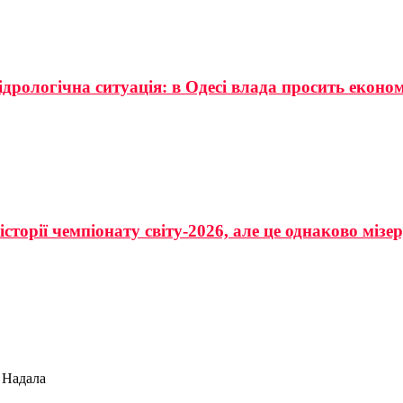
ідрологічна ситуація: в Одесі влада просить еконо
сторії чемпіонату світу-2026, але це однаково мізе
 Надала