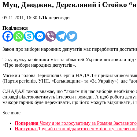
Муц, Джоджик, Деревляний і Стойко “н
05.11.2011, 16:30
1.1k
перегляди
Поділитися
Закон про вибори народних депутатів має передбачити достатню 
Таку думку керівники міст та областей України висловили під
«Про вибори народних депутатів».
Міський голова Тернополя Сергій НАДАЛ є прихильником змішан
(Партія регіонів, УНП, «Батьківщина» та «За Україну»), але “допо
С.НАДАЛ також вважає, що “людям під час виборів необхідно ор
справді відстоюватимуть інтереси громади. А щоб робота депут
мажоритарник буде переживати, що його можуть відкликати, і це
See more
Попередня
Чому я не голосуватиму за Романа Заставного
Наступна
Другий сезон відкритого чемпіонату з перегоні