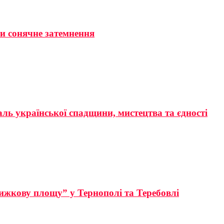
ти сонячне затемнення
аль української спадщини, мистецтва та єдності
ижкову площу” у Тернополі та Теребовлі