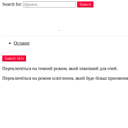
Search for:
Search
Login
Останні
Menu
Switch skin
Переключіться на темний режим, який ніжніший для очей.
Переключіться на режим освітлення, який буде більш приємним 
Login