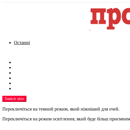
Останні
Menu
Новини
Політика
Кримінал
Фото
Надіслати новину
Реклама на сайті
Switch skin
Переключіться на темний режим, який ніжніший для очей.
Переключіться на режим освітлення, який буде більш приємним 
шукати