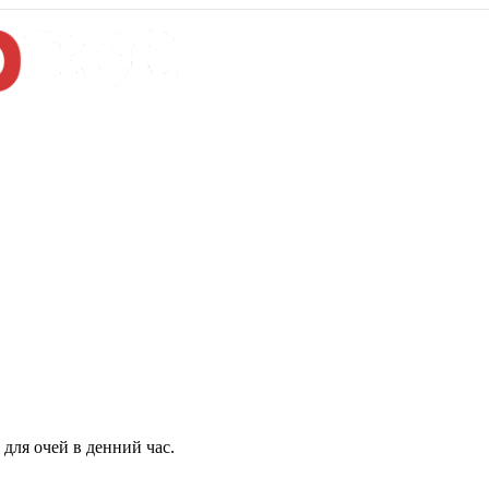
для очей в денний час.