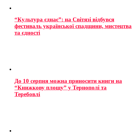
“Культура єднає”: на Світязі відбувся
фестиваль української спадщини, мистецтва
та єдності
До 10 серпня можна приносити книги на
“Книжкову площу” у Тернополі та
Теребовлі