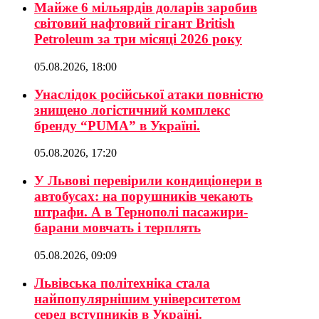
Майже 6 мільярдів доларів заробив
світовий нафтовий гігант British
Petroleum за три місяці 2026 року
05.08.2026, 18:00
Унаслідок російської атаки повністю
знищено логістичний комплекс
бренду “PUMA” в Україні.
05.08.2026, 17:20
У Львові перевірили кондиціонери в
автобусах: на порушників чекають
штрафи. А в Тернополі пасажири-
барани мовчать і терплять
05.08.2026, 09:09
Львівська політехніка стала
найпопулярнішим університетом
серед вступників в Україні.