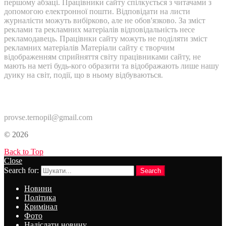
першому абзаці. Працівники сайту спілкується з читачами з
допомогою електронної пошти. Відповідати на листи
журналісти можуть вибірково, але не обов'язково. За зміст
реклами та рекламних матеріалів відповідальність несе
рекламодавець. Працівнки сайту можуть не поділяти зміст
рекламних матеріалів Матеріали сайту є творчим
відображенням сприйняття світу працівниками сайту, не
мають на меті будь-кого образити та відображають лише нашу
дуику на світ, події, що в ньому відбуваються.
Контакти:
provse.ternopil@gmail.com
© 2026
Back to Top
Close
Search for:
Search
Новини
Політика
Кримінал
Фото
Надіслати новину