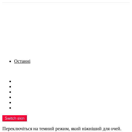
Останні
Menu
Новини
Політика
Кримінал
Фото
Надіслати новину
Реклама на сайті
Switch skin
Переключіться на темний режим, який ніжніший для очей.