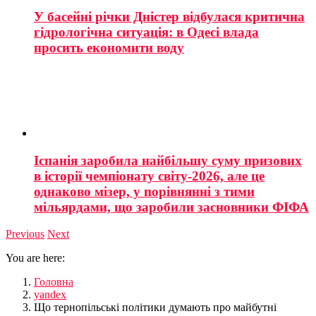
У басейні річки Дністер відбулася критична
гідрологічна ситуація: в Одесі влада
просить економити воду
Іспанія заробила найбільшу суму призових
в історії чемпіонату світу-2026, але це
однаково мізер, у порівнянні з тими
мільярдами, що заробили засновники ФІФА
Previous
Next
You are here:
Головна
yandex
Що тернопільські політики думають про майбутні