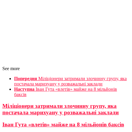
See more
Попередня
Міліціонери затримали злочинну групу, яка
постачала марихуану у розважальні заклади
Наступна
Іван Гута «влетів» майже на 8 мільйонів
баксів
Міліціонери затримали злочинну групу, яка
постачала марихуану у розважальні заклади
Іван Гута «влетів» майже на 8 мільйонів баксів