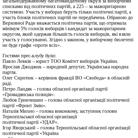
загальнодержавному багатомандатному окрузі за виборчими
списками від політичних партій, а 225 – за мажоритарною
системою. Участь у виборах беруть тільки політичні партії, а
участь блоків політичних партій не передбачена. Обраною до
Верховної Ради вважається політична партія, що отримала
мінімум 5% голосів виборців і кандидат за мажоритарним
округом, який одержав більшість голосів виборців, які взяли
участь у голосуванні. Згідно з законом, у виборчому бюлетені
не буде графи «проти всіх».
Гостями прес-клубу були:
Павло Левків – юрист ТОО Комітет виборців України.
Ярослав Джоджик – народний депутат, Українська народна
партія.
Олег Сиротюк – керівник фракції ВО «Свобода» в обласній
раді.
Петро Ландяк – голова обласної організації партії
«Громадянська позиція».
Любов Гринчишин – голова обласної організації політичної
партії «Фронт Змін».
Наталія Михно – голова виконкому, заступник голови
Тернопільської обласної організації
політичної партії «УДАР».
Ігор Яворський – голова Тернопільської обласної організації
політичної партії «Україна