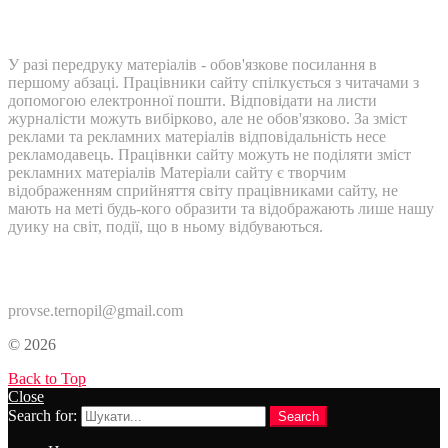
У разі передруку матеріалів - обов'язкове посилання в
першому абзаці. Працівники сайту спілкується з читачами з
допомогою електронної пошти. Відповідати на листи
журналісти можуть вибірково, але не обов'язково. За зміст
реклами та рекламних матеріалів відповідальність несе
рекламодавець. Працівнки сайту можуть не поділяти зміст
рекламних матеріалів Матеріали сайту є творчим
відображенням сприйняття світу працівниками сайту, не
мають на меті будь-кого образити та відображають лише нашу
дуику на світ, події, що в ньому відбуваються.
Контакти:
provse.ternopil@gmail.com
© 2026
Back to Top
Close
Search for:
Search