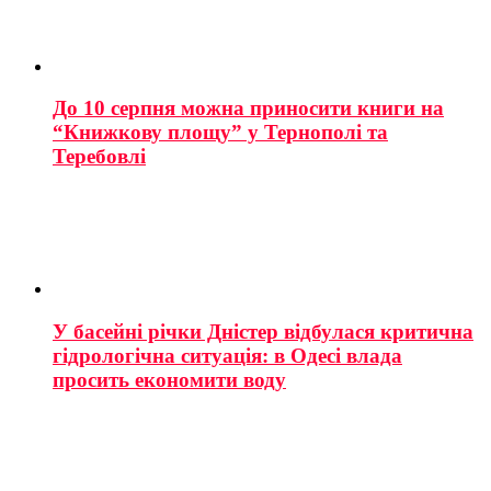
До 10 серпня можна приносити книги на
“Книжкову площу” у Тернополі та
Теребовлі
У басейні річки Дністер відбулася критична
гідрологічна ситуація: в Одесі влада
просить економити воду