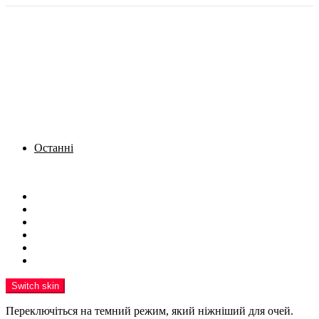
Останні
Menu
Новини
Політика
Кримінал
Фото
Надіслати новину
Реклама на сайті
Switch skin
Переключіться на темний режим, який ніжніший для очей.