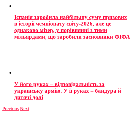
Іспанія заробила найбільшу суму призових
в історії чемпіонату світу-2026, але це
однаково мізер, у порівнянні з тими
мільярдами, що заробили засновники ФІФА
У його руках – відповідальність за
українську армію. У її руках – бандура й
дитячі долі
Previous
Next