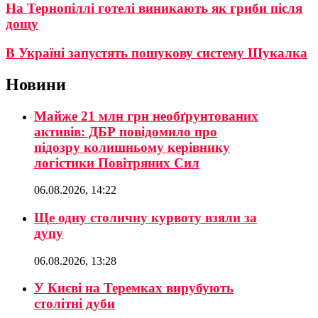
На Тернопіллі готелі виникають як гриби після
дощу
В Україні запустять пошукову систему Шукалка
Новини
Майже 21 млн грн необґрунтованих
активів: ДБР повідомило про
підозру колишньому керівнику
логістики Повітряних Сил
06.08.2026, 14:22
Ще одну столичну курвоту взяли за
дупу
06.08.2026, 13:28
У Києві на Теремках вирубують
столітні дуби