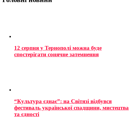
12 серпня у Тернополі можна буде
спостерігати сонячне затемнення
“Культура єднає”: на Світязі відбувся
фестиваль української спадщини, мистецтва
та єдності