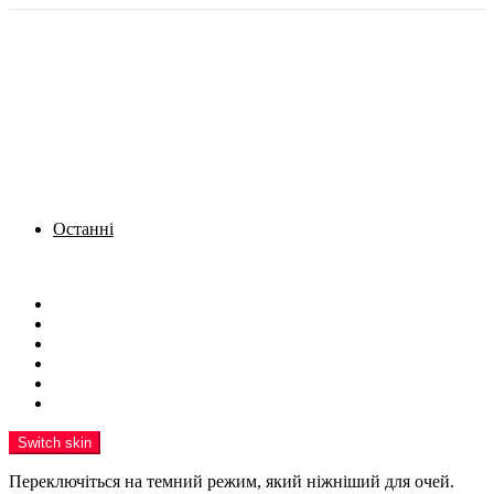
Останні
Menu
Новини
Політика
Кримінал
Фото
Надіслати новину
Реклама на сайті
Switch skin
Переключіться на темний режим, який ніжніший для очей.