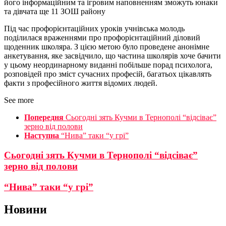
його інформаційним та ігровим наповненням зможуть юнаки
та дівчата ще 11 ЗОШ району
Під час профорієнтаційних уроків учнівська молодь
поділилася враженнями про профорієнтаційний діловий
щоденник школяра. З цією метою було проведене анонімне
анкетування, яке засвідчило, що частина школярів хоче бачити
у цьому неординарному виданні побільше порад психолога,
розповідей про зміст сучасних професій, багатьох цікавлять
факти з професійного життя відомих людей.
See more
Попередня
Сьогодні зять Кучми в Тернополі “відсіває”
зерно від полови
Наступна
“Нива” таки “у грі”
Сьогодні зять Кучми в Тернополі “відсіває”
зерно від полови
“Нива” таки “у грі”
Новини