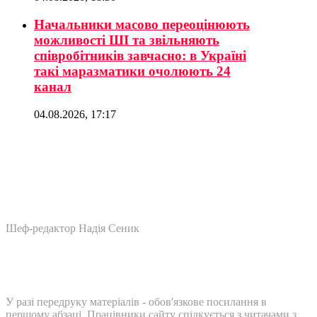
Начальники масово переоцінюють
можливості ШІ та звільняють
співробітників завчасно: в Україні
такі маразматики очолюють 24
канал
04.08.2026, 17:17
Шеф-редактор Надія Сеник
У разі передруку матеріалів - обов'язкове посилання в
першому абзаці. Працівники сайту спілкується з читачами з