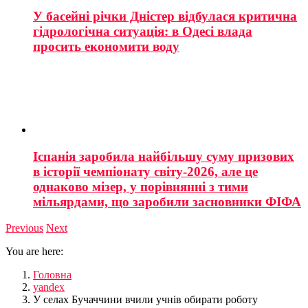
У басейні річки Дністер відбулася критична
гідрологічна ситуація: в Одесі влада
просить економити воду
Іспанія заробила найбільшу суму призових
в історії чемпіонату світу-2026, але це
однаково мізер, у порівнянні з тими
мільярдами, що заробили засновники ФІФА
Previous
Next
You are here:
Головна
yandex
У селах Бучаччини вчили учнів обирати роботу