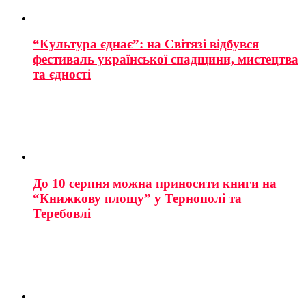
“Культура єднає”: на Світязі відбувся
фестиваль української спадщини, мистецтва
та єдності
До 10 серпня можна приносити книги на
“Книжкову площу” у Тернополі та
Теребовлі