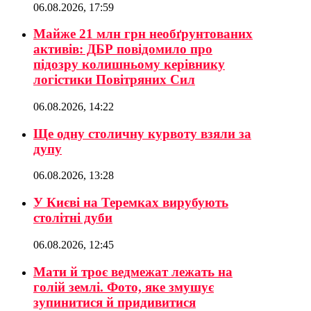
06.08.2026, 17:59
Майже 21 млн грн необґрунтованих
активів: ДБР повідомило про
підозру колишньому керівнику
логістики Повітряних Сил
06.08.2026, 14:22
Ще одну столичну курвоту взяли за
дупу
06.08.2026, 13:28
У Києві на Теремках вирубують
столітні дуби
06.08.2026, 12:45
Мати й троє ведмежат лежать на
голій землі. Фото, яке змушує
зупинитися й придивитися