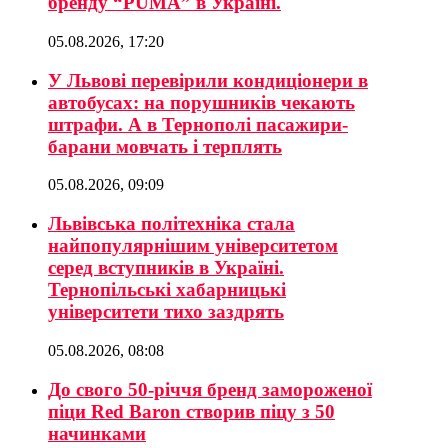
бренду “PUMA” в Україні.
05.08.2026, 17:20
У Львові перевірили кондиціонери в
автобусах: на порушників чекають
штрафи. А в Тернополі пасажири-
барани мовчать і терплять
05.08.2026, 09:09
Львівська політехніка стала
найпопулярнішим університетом
серед вступників в Україні.
Тернопільські хабарницькі
університети тихо заздрять
05.08.2026, 08:08
До свого 50-річчя бренд замороженої
піци Red Baron створив піцу з 50
начинками