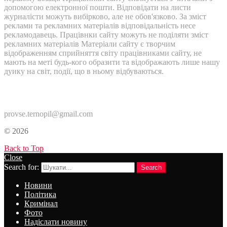
допомогою електронної пошти. Відповідати на листи
журналісти можуть вибірково, але не обов'язково. За зміст
реклами та рекламних матеріалів відповідальність несе
рекламодавець. Працівнки сайту можуть не поділяти зміст
рекламних матеріалів Матеріали сайту є творчим
відображенням сприйняття світу працівниками сайту, не
мають на меті будь-кого образити та відображають лише нашу
дуику на світ, події, що в ньому відбуваються.
Контакти:
provse.ternopil@gmail.com
© 2026
Back to Top
Close
Search for:
Search
Новини
Політика
Кримінал
Фото
Надіслати новину