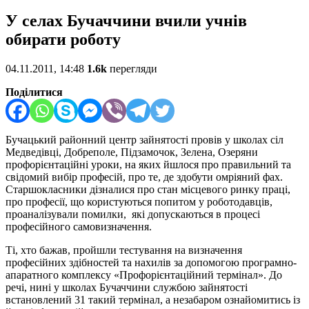
У селах Бучаччини вчили учнів
обирати роботу
04.11.2011, 14:48
1.6k
перегляди
Поділитися
Бучацький районний центр зайнятості провів у школах сіл
Медведівці, Добреполе, Підзамочок, Зелена, Озеряни
профорієнтаційні уроки, на яких йшлося про правильний та
свідомий вибір професій, про те, де здобути омріяний фах.
Старшокласники дізналися про стан місцевого ринку праці,
про професії, що користуються попитом у роботодавців,
проаналізували помилки, які допускаються в процесі
професійного самовизначення.
Ті, хто бажав, пройшли тестування на визначення
професійних здібностей та нахилів за допомогою програмно-
апаратного комплексу «Профорієнтаційний термінал». До
речі, нині у школах Бучаччини службою зайнятості
встановлений 31 такий термінал, а незабаром ознайомитись із