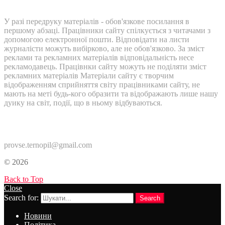
У разі передруку матеріалів - обов'язкове посилання в
першому абзаці. Працівники сайту спілкується з читачами з
допомогою електронної пошти. Відповідати на листи
журналісти можуть вибірково, але не обов'язково. За зміст
реклами та рекламних матеріалів відповідальність несе
рекламодавець. Працівнки сайту можуть не поділяти зміст
рекламних матеріалів Матеріали сайту є творчим
відображенням сприйняття світу працівниками сайту, не
мають на меті будь-кого образити та відображають лише нашу
дуику на світ, події, що в ньому відбуваються.
Контакти:
provse.ternopil@gmail.com
© 2026
Back to Top
Close
Search for:
Search
Новини
Політика