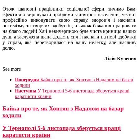
Отож, шановні працівники соціальної сфери, зичимо Вам,
ефективно вирішувати проблеми зайнятості населення, чесно і
професійно виконувати свою справу, здоров’я і наснаги,
оптимізму та творчих здобутків, а також бажання працювати
на благо людей! Хай невичерпною буде чиста криниця ваших
душ, а заслужена шана додасть сил і наснаги на нові здобутки
у справі, яка перетворилася на вашу нелегку, але щасливу
долю.
Лілія Куленич
See more
Попередня
Байка про те, як Хоптян з Надалом на базар
ходили
Наступна
У Тернополі 5-6 листопада зберуться кращі
каратисти країни
Байка про те, як Хоптян з Надалом на базар
ходили
У Тернополі 5-6 листопада зберуться кращі
каратисти країни