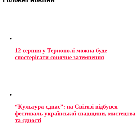
12 серпня у Тернополі можна буде
спостерігати сонячне затемнення
“Культура єднає”: на Світязі відбувся
фестиваль української спадщини, мистецтва
та єдності