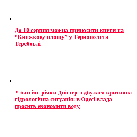
До 10 серпня можна приносити книги на
“Книжкову площу” у Тернополі та
Теребовлі
У басейні річки Дністер відбулася критична
гідрологічна ситуація: в Одесі влада
просить економити воду