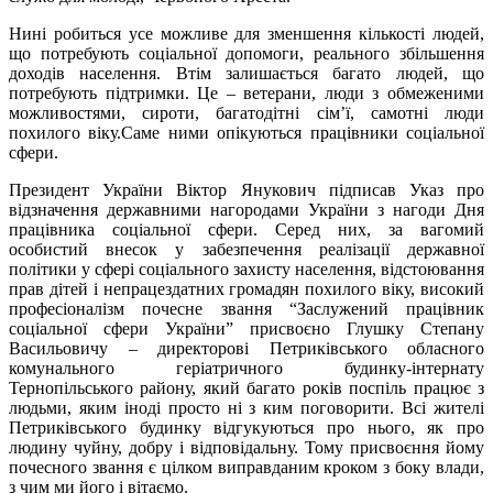
Нині робиться усе можливе для зменшення кількості людей,
що потребують соціальної допомоги, реального збільшення
доходів населення. Втім залишається багато людей, що
потребують підтримки. Це – ветерани, люди з обмеженими
можливостями, сироти, багатодітні сім’ї, самотні люди
похилого віку.Саме ними опікуються працівники соціальної
сфери.
Президент України Віктор Янукович підписав Указ про
відзначення державними нагородами України з нагоди Дня
працівника соціальної сфери. Серед них, за вагомий
особистий внесок у забезпечення реалізації державної
політики у сфері соціального захисту населення, відстоювання
прав дітей і непрацездатних громадян похилого віку, високий
професіоналізм почесне звання “Заслужений працівник
соціальної сфери України” присвоєно Глушку Степану
Васильовичу – директорові Петриківського обласного
комунального геріатричного будинку-інтернату
Тернопільського району, який багато років поспіль працює з
людьми, яким іноді просто ні з ким поговорити. Всі жителі
Петриківського будинку відгукуються про нього, як про
людину чуйну, добру і відповідальну. Тому присвоєння йому
почесного звання є цілком виправданим кроком з боку влади,
з чим ми його і вітаємо.