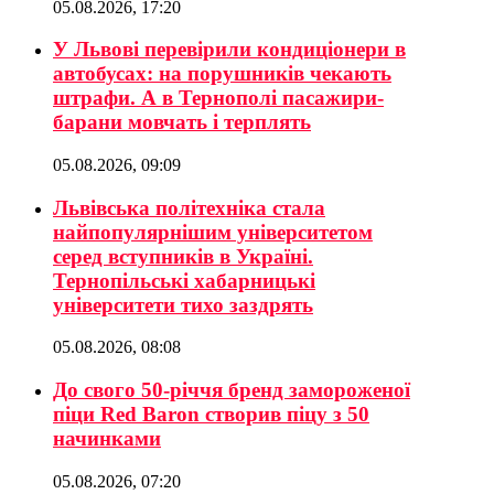
05.08.2026, 17:20
У Львові перевірили кондиціонери в
автобусах: на порушників чекають
штрафи. А в Тернополі пасажири-
барани мовчать і терплять
05.08.2026, 09:09
Львівська політехніка стала
найпопулярнішим університетом
серед вступників в Україні.
Тернопільські хабарницькі
університети тихо заздрять
05.08.2026, 08:08
До свого 50-річчя бренд замороженої
піци Red Baron створив піцу з 50
начинками
05.08.2026, 07:20