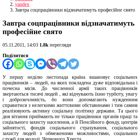
yandex
Завтра соцпрацівники відзначатимуть професійне свято
Завтра соцпрацівники відзначатимуть
професійне свято
05.11.2011, 14:03
1.8k
перегляди
Поділитися
У першу неділю листопада країна вшановує соціальних
працівників – людей, на яких покладена дуже відповідальна і
почесна місія. До численної армії таких працівників
звертаються тисячі людей , які відчувають їхню турботу, увагу
і доброзичливість, бо вони допомагають нужденним
справитися з нелегкими життєвими обставинами і тим самим
реалізовують активну соціальну політику держави. Та цього
дня вітання приймають не тільки працівники органів праці та
соціального захисту населення, а й Пенсійного фонду, центрів
зайнятості, фондів соціального страхування, соціального
захисту людей з обмеженими можливостями, соціальних
служб для молоді, Червоного Хреста.