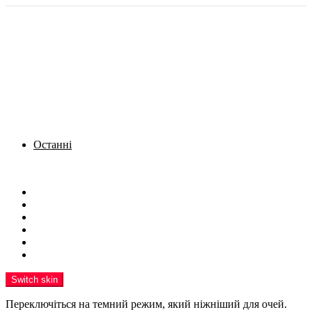
Останні
Menu
Новини
Політика
Кримінал
Фото
Надіслати новину
Реклама на сайті
Switch skin
Переключіться на темний режим, який ніжніший для очей.