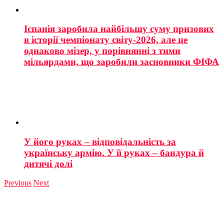
Іспанія заробила найбільшу суму призових
в історії чемпіонату світу-2026, але це
однаково мізер, у порівнянні з тими
мільярдами, що заробили засновники ФІФА
У його руках – відповідальність за
українську армію. У її руках – бандура й
дитячі долі
Previous
Next