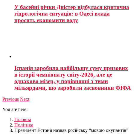
У басейні річки Дністер відбулася критична
гідрологічна ситуація: в Одесі влада
просить економити воду
Іспанія заробила найбільшу суму призових
в історії чемпіонату світу-2026, але це
однаково мізер, у порівнянні з тими
мільярдами, що заробили засновники ФІФА
Previous
Next
You are here:
Головна
Політика
Президент Естонії назвав російську “мовою окупантів”