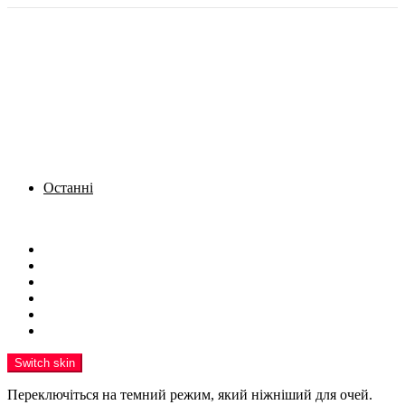
Останні
Menu
Новини
Політика
Кримінал
Фото
Надіслати новину
Реклама на сайті
Switch skin
Переключіться на темний режим, який ніжніший для очей.