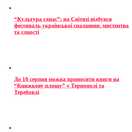
“Культура єднає”: на Світязі відбувся
фестиваль української спадщини, мистецтва
та єдності
До 10 серпня можна приносити книги на
“Книжкову площу” у Тернополі та
Теребовлі