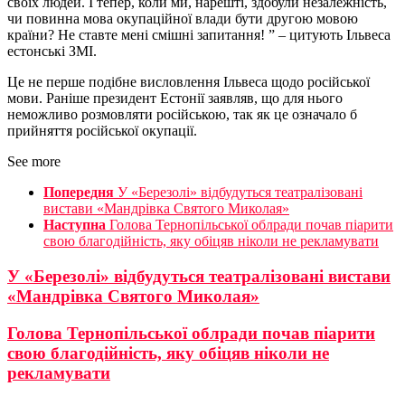
своїх людей. І тепер, коли ми, нарешті, здобули незалежність,
чи повинна мова окупаційної влади бути другою мовою
країни? Не ставте мені смішні запитання! ” – цитують Ільвеса
естонські ЗМІ.
Це не перше подібне висловлення Ільвеса щодо російської
мови. Раніше президент Естонії заявляв, що для нього
неможливо розмовляти російською, так як це означало б
прийняття російської окупації.
See more
Попередня
У «Березолі» відбудуться театралізовані
вистави «Мандрівка Святого Миколая»
Наступна
Голова Тернопільської облради почав піарити
свою благодійність, яку обіцяв ніколи не рекламувати
У «Березолі» відбудуться театралізовані вистави
«Мандрівка Святого Миколая»
Голова Тернопільської облради почав піарити
свою благодійність, яку обіцяв ніколи не
рекламувати