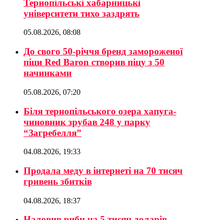
Тернопільські хабарницькі
університети тихо заздрять
05.08.2026, 08:08
До свого 50-річчя бренд замороженої
піци Red Baron створив піцу з 50
начинками
05.08.2026, 07:20
Біля тернопільського озера хапуга-
чиновник зрубав 248 у парку
“Загребелля”
04.08.2026, 19:33
Продала меду в інтернеті на 70 тисяч
гривень збитків
04.08.2026, 18:37
Наловив риби на 5 тисяч доларів