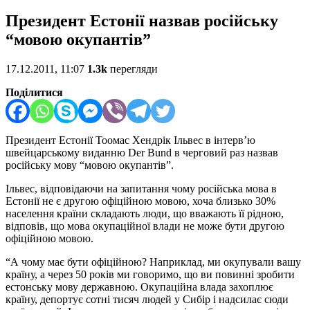
Президент Естонії назвав російську
“мовою окупантів”
17.12.2011, 11:07
1.3k
перегляди
Поділитися
Президент Естонії Тоомас Хендрік Ільвес в інтерв’ю
швейцарському виданню Der Bund в черговий раз назвав
російську мову “мовою окупантів”.
Ільвес, відповідаючи на запитання чому російська мова в
Естонії не є другою офіційною мовою, хоча близько 30%
населення країни складають люди, що вважають її рідною,
відповів, що мова окупаційної влади не може бути другою
офіційною мовою.
“А чому має бути офіційною? Наприклад, ми окупували вашу
країну, а через 50 років ми говоримо, що ви повинні зробити
естонську мову державною. Окупаційна влада захоплює
країну, депортує сотні тисяч людей у Сибір і надсилає сюди