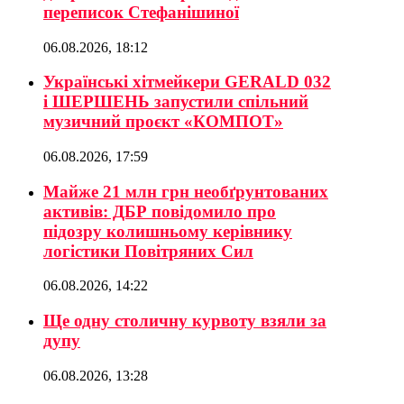
переписок Стефанішиної
06.08.2026, 18:12
Українські хітмейкери GERALD 032
і ШЕРШЕНЬ запустили спільний
музичний проєкт «КОМПОТ»
06.08.2026, 17:59
Майже 21 млн грн необґрунтованих
активів: ДБР повідомило про
підозру колишньому керівнику
логістики Повітряних Сил
06.08.2026, 14:22
Ще одну столичну курвоту взяли за
дупу
06.08.2026, 13:28