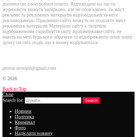
допомогою електронної пошти. Відповідати на листи
журналісти можуть вибірково, але не обов'язково. За зміст
реклами та рекламних матеріалів відповідальність несе
рекламодавець. Працівнки сайту можуть не поділяти зміст
рекламних матеріалів Матеріали сайту є творчим
відображенням сприйняття світу працівниками сайту, не
мають на меті будь-кого образити та відображають лише нашу
дуику на світ, події, що в ньому відбуваються.
Контакти:
provse.ternopil@gmail.com
© 2026
Back to Top
Close
Search for:
Search
Новини
Політика
Кримінал
Фото
Надіслати новину