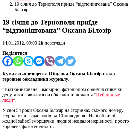
19 січня до Тернополя приїде “відтюнінгована” Оксана
Білозір
19 січня до Тернополя приїде
“відтюнінгована” Оксана Білозір
14.01.2012, 09:03
2k
перегляди
Поділитися
Кума екс-президента Ющенка Оксана Білозір стала
героїнею обкладинки журналу.
“Відтюнінговане”, імовірно, фотошопом обличчя співачки-
депутатки з‘явилося на обкладинці видання “
Публичные
люди
“.
У свої 54 роки Оксана Білозір на сторінках свіжого номеру
журналу виглядає років на 10 молодшою. На її обличчі –
жодної зайвої зморщечки, жодної невдалої нерівності, просто
королева фотогенічності.