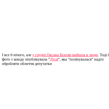
І все б нічого, але
у грудні Оксана Білозір вийшла в люди
. Тоді ї
фото з заходу опублікувала “
Дуся
“, яка “полінувалася” надто
обробляти обличчя депутатки