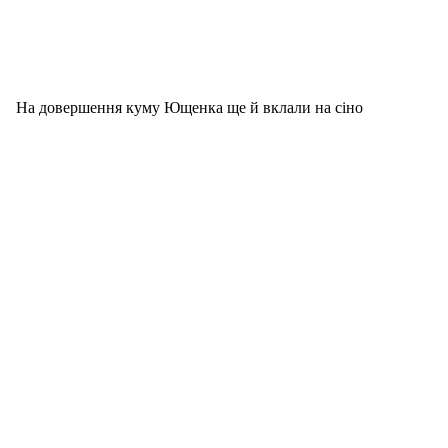
На довершення куму Ющенка ще й вклали на сіно