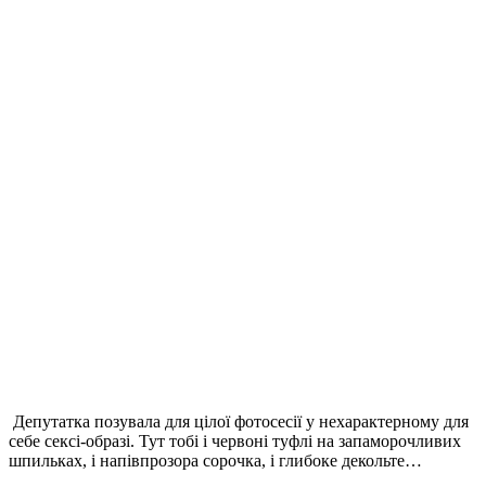
Депутатка позувала для цілої фотосесії у нехарактерному для
себе сексі-образі. Тут тобі і червоні туфлі на запаморочливих
шпильках, і напівпрозора сорочка, і глибоке декольте…