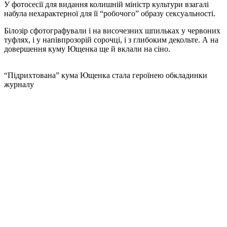
У фотосесії для видання колишній міністр культури взагалі
набула нехарактерної для її “робочого” образу сексуальності.
Білозір сфотографували і на височезних шпильках у червоних
туфлях, і у напівпрозорій сорочці, і з глибоким декольте. А на
довершення куму Ющенка ще й вклали на сіно.
“Підрихтована” кума Ющенка стала героїнею обкладинки
журналу