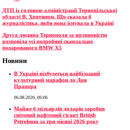
ДТП із головою адміністрації Тернопільської
області В. Хоптяном. Що сказала б
журналістика, якби вона існувала в Україні
Друга людина Тернополя за впливовістю
розповіла усі подробиці скандально
подарованого BMW X5
Новини
В Україні відбудеться найбільший
культурний марафон до Дня
Прапора
06.08.2026, 06:06
Майже 6 мільярдів доларів заробив
світовий нафтовий гігант British
Petroleum за три місяці 2026 року