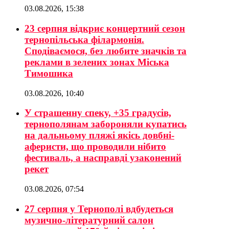
03.08.2026, 15:38
23 серпня відкриє концертний сезон
тернопільська філармонія.
Сподіваємося, без любите значків та
реклами в зелених зонах Міська
Тимошика
03.08.2026, 10:40
У страшенну спеку, +35 градусів,
тернополянам забороняли купатись
на дальньому пляжі якісь довбні-
аферисти, що проводили нібито
фестиваль, а насправді узаконений
рекет
03.08.2026, 07:54
27 серпня у Тернополі вдбудеться
музично-літературний салон