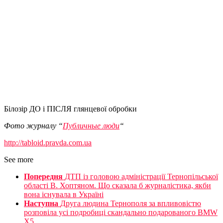
Білозір ДО і ПІСЛЯ глянцевої обробки
Фото журналу “
Публичные люди
“
http://tabloid.pravda.com.ua
See more
Попередня
ДТП із головою адміністрації Тернопільської
області В. Хоптяном. Що сказала б журналістика, якби
вона існувала в Україні
Наступна
Друга людина Тернополя за впливовістю
розповіла усі подробиці скандально подарованого BMW
X5