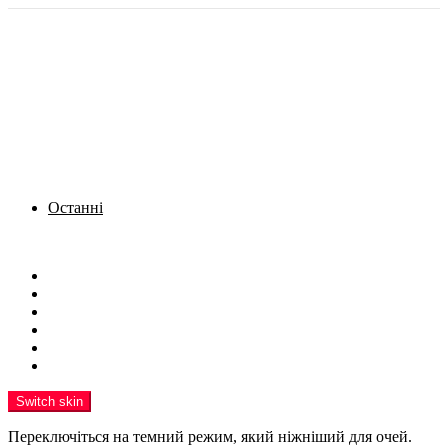
Останні
Menu
Новини
Політика
Кримінал
Фото
Надіслати новину
Реклама на сайті
Switch skin
Переключіться на темний режим, який ніжніший для очей.