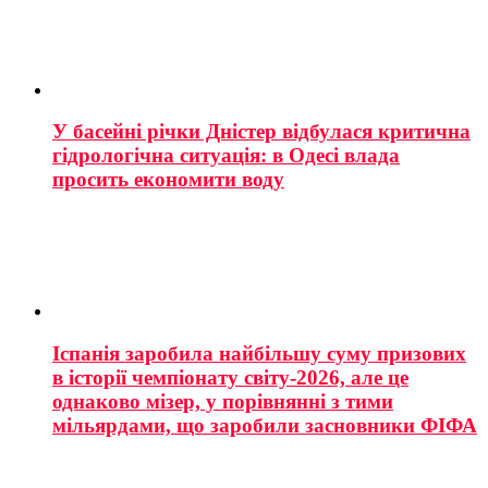
У басейні річки Дністер відбулася критична
гідрологічна ситуація: в Одесі влада
просить економити воду
Іспанія заробила найбільшу суму призових
в історії чемпіонату світу-2026, але це
однаково мізер, у порівнянні з тими
мільярдами, що заробили засновники ФІФА