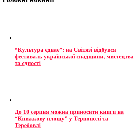
“Культура єднає”: на Світязі відбувся
фестиваль української спадщини, мистецтва
та єдності
До 10 серпня можна приносити книги на
“Книжкову площу” у Тернополі та
Теребовлі