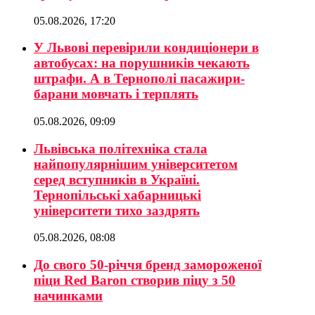
05.08.2026, 17:20
У Львові перевірили кондиціонери в
автобусах: на порушників чекають
штрафи. А в Тернополі пасажири-
барани мовчать і терплять
05.08.2026, 09:09
Львівська політехніка стала
найпопулярнішим університетом
серед вступників в Україні.
Тернопільські хабарницькі
університети тихо заздрять
05.08.2026, 08:08
До свого 50-річчя бренд замороженої
піци Red Baron створив піцу з 50
начинками