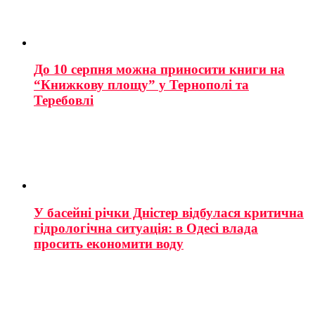
До 10 серпня можна приносити книги на
“Книжкову площу” у Тернополі та
Теребовлі
У басейні річки Дністер відбулася критична
гідрологічна ситуація: в Одесі влада
просить економити воду