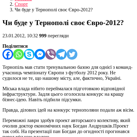
Спорт
Чи буде у Тернополі своє Євро-2012?
Чи буде у Тернополі своє Євро-2012?
23.01.2012, 10:32
999
перегляди
Поділитися
Тернопіль мав стати тренувальною базою для однієї з команд-
учасниць чемпіонату Європи з футболу 2012 року. Не
судилося не те, що нашому місту, але, фактично, Україні.
Міська влада нібито переймалася підготовкою відповідної
інфраструктури. Задля цього оголосила конкурс на кращу
бізнес-ідею. Навіть підбили підсумки.
Правда, ділових ідей на конкурс тернополяни подали аж вісім.
Переможні лаври здобув проект авторського колективу, який
очолив доктор економічних наук Богдан Андрушків.Проект
так собі. На презентації пан Богдан до огидності прогинався
перед міською владою.