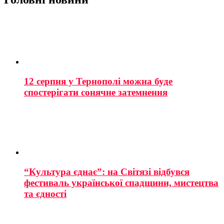
12 серпня у Тернополі можна буде
спостерігати сонячне затемнення
“Культура єднає”: на Світязі відбувся
фестиваль української спадщини, мистецтва
та єдності