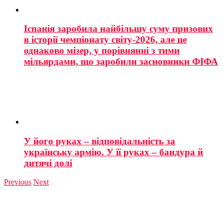
Іспанія заробила найбільшу суму призових
в історії чемпіонату світу-2026, але це
однаково мізер, у порівнянні з тими
мільярдами, що заробили засновники ФІФА
У його руках – відповідальність за
українську армію. У її руках – бандура й
дитячі долі
Previous
Next