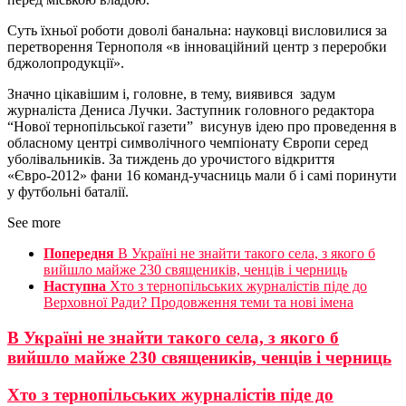
Суть їхньої роботи доволі банальна: науковці висловилися за
перетворення Тернополя «в інноваційний центр з переробки
бджолопродукції».
Значно цікавішим і, головне, в тему, виявився задум
журналіста Дениса Лучки. Заступник головного редактора
“Нової тернопільської газети” висунув ідею про проведення в
обласному центрі символічного чемпіонату Європи серед
уболівальників. За тиждень до урочистого відкриття
«Євро-2012» фани 16 команд-учасниць мали б і самі поринути
у футбольні баталії.
See more
Попередня
В Україні не знайти такого села, з якого б
вийшло майже 230 священиків, ченців і черниць
Наступна
Хто з тернопільських журналістів піде до
Верховної Ради? Продовження теми та нові імена
В Україні не знайти такого села, з якого б
вийшло майже 230 священиків, ченців і черниць
Хто з тернопільських журналістів піде до