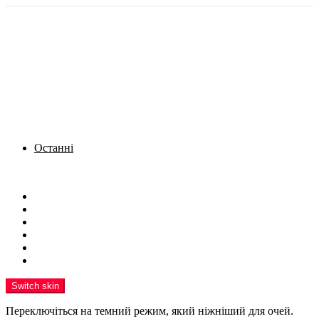
Останні
Menu
Новини
Політика
Кримінал
Фото
Надіслати новину
Реклама на сайті
Switch skin
Переключіться на темний режим, який ніжніший для очей.