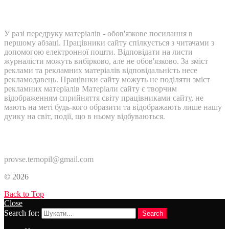
У разі передруку матеріалів - обов'язкове посилання в
першому абзаці. Працівники сайту спілкується з читачами з
допомогою електронної пошти. Відповідати на листи
журналісти можуть вибірково, але не обов'язково. За зміст
реклами та рекламних матеріалів відповідальність несе
рекламодавець. Працівнки сайту можуть не поділяти зміст
рекламних матеріалів Матеріали сайту є творчим
відображенням сприйняття світу працівниками сайту, не
мають на меті будь-кого образити та відображають лише нашу
дуику на світ, події, що в ньому відбуваються.
Контакти:
provse.ternopil@gmail.com
© 2026
Back to Top
Close
Search for:
Search