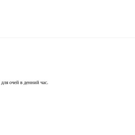
для очей в денний час.