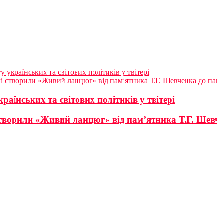
 українських та світових політиків у твітері
лі створили «Живий ланцюг» від пам’ятника Т.Г. Шевченка до па
аїнських та світових політиків у твітері
 створили «Живий ланцюг» від пам’ятника Т.Г. Шев