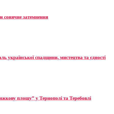
ти сонячне затемнення
аль української спадщини, мистецтва та єдності
ижкову площу” у Тернополі та Теребовлі