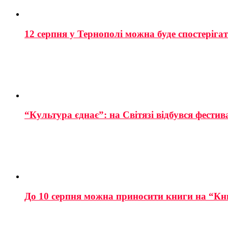
12 серпня у Тернополі можна буде спостеріга
“Культура єднає”: на Світязі відбувся фестив
До 10 серпня можна приносити книги на “Кн