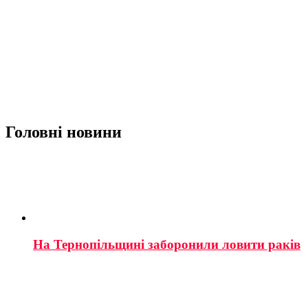
Головні новини
На Тернопільщині заборонили ловити раків