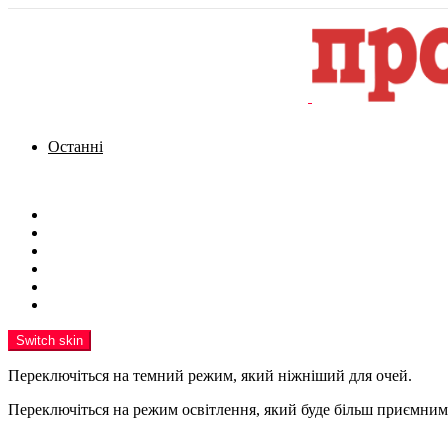
Останні
Menu
Новини
Політика
Кримінал
Фото
Надіслати новину
Реклама на сайті
Switch skin
Переключіться на темний режим, який ніжніший для очей.
Переключіться на режим освітлення, який буде більш приємним 
шукати