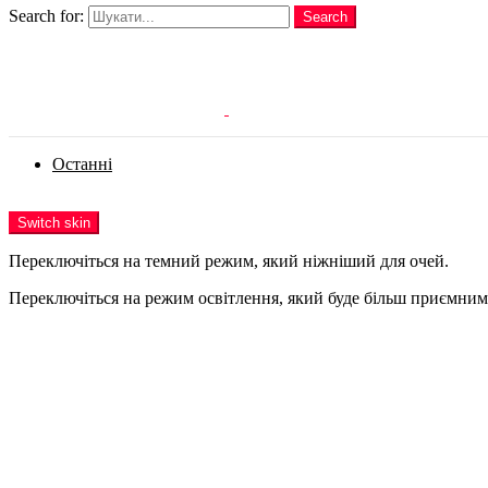
Search for:
Search
Login
Останні
Menu
Switch skin
Переключіться на темний режим, який ніжніший для очей.
Переключіться на режим освітлення, який буде більш приємним 
Login