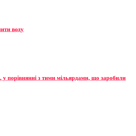
мити воду
р, у порівнянні з тими мільярдами, що заробили