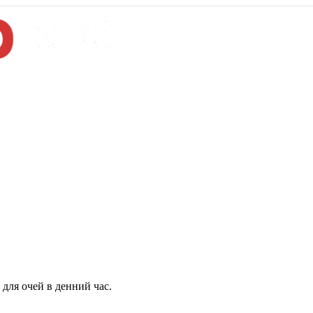
для очей в денний час.