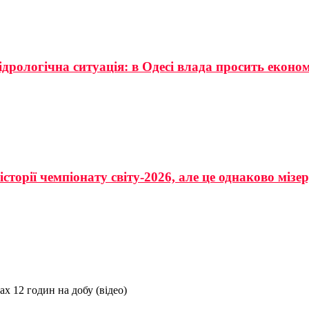
ідрологічна ситуація: в Одесі влада просить еконо
сторії чемпіонату світу-2026, але це однаково мізе
ах 12 годин на добу (відео)