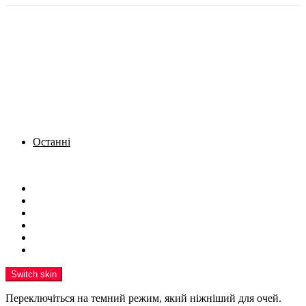
Останні
Menu
Новини
Політика
Кримінал
Фото
Надіслати новину
Реклама на сайті
Switch skin
Переключіться на темний режим, який ніжніший для очей.