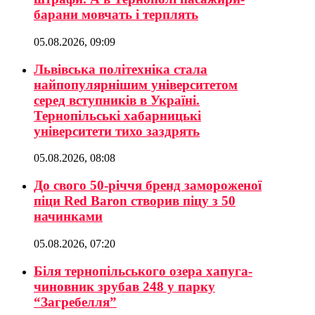
барани мовчать і терплять
05.08.2026, 09:09
Львівська політехніка стала
найпопулярнішим університетом
серед вступників в Україні.
Тернопільські хабарницькі
університети тихо заздрять
05.08.2026, 08:08
До свого 50-річчя бренд замороженої
піци Red Baron створив піцу з 50
начинками
05.08.2026, 07:20
Біля тернопільського озера хапуга-
чиновник зрубав 248 у парку
“Загребелля”