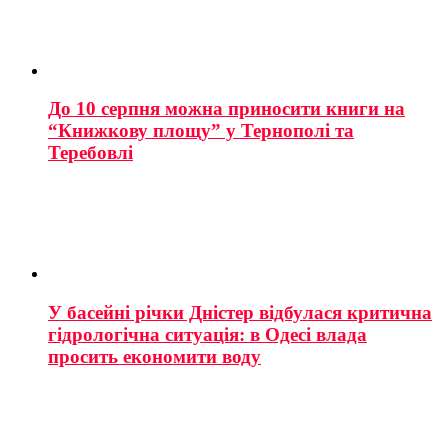
До 10 серпня можна приносити книги на
“Книжкову площу” у Тернополі та
Теребовлі
У басейні річки Дністер відбулася критична
гідрологічна ситуація: в Одесі влада
просить економити воду