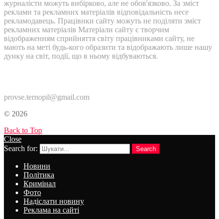
журналісти можуть вибірково, але не обов'язково. За зміст
реклами та рекламних матеріалів відповідальність несе
рекламодавець. Працівнки сайту можуть не поділяти зміст
рекламних матеріалів Матеріали сайту є творчим
відображенням сприйняття світу працівниками сайту, не
мають на меті будь-кого образити та відображають лише нашу
дуику на світ, події, що в ньому відбуваються.
Контакти:
provse.ternopil@gmail.com
© 2026
Back to Top
Close
Search for:
Search
Новини
Політика
Кримінал
Фото
Надіслати новину
Реклама на сайті