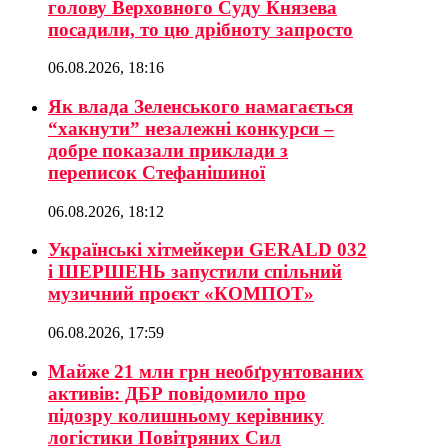
голову Верховного Суду Князева
посадили, то цю дрібноту запросто
06.08.2026, 18:16
Як влада Зеленського намагається
“хакнути” незалежні конкурси –
добре показали приклади з
переписок Стефанішиної
06.08.2026, 18:12
Українські хітмейкери GERALD 032
і ШЕРШЕНЬ запустили спільний
музичний проєкт «КОМПОТ»
06.08.2026, 17:59
Майже 21 млн грн необґрунтованих
активів: ДБР повідомило про
підозру колишньому керівнику
логістики Повітряних Сил