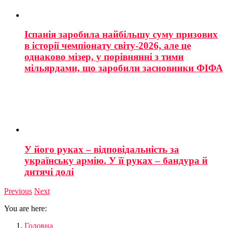
Іспанія заробила найбільшу суму призових
в історії чемпіонату світу-2026, але це
однаково мізер, у порівнянні з тими
мільярдами, що заробили засновники ФІФА
У його руках – відповідальність за
українську армію. У її руках – бандура й
дитячі долі
Previous
Next
You are here:
Головна