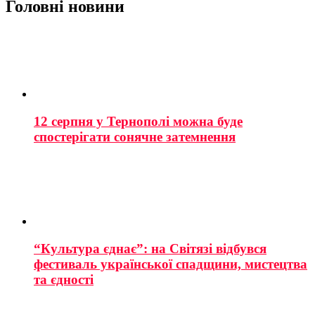
Головні новини
12 серпня у Тернополі можна буде
спостерігати сонячне затемнення
“Культура єднає”: на Світязі відбувся
фестиваль української спадщини, мистецтва
та єдності