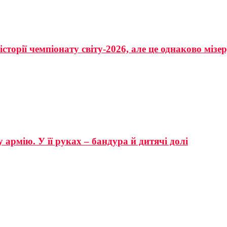
сторії чемпіонату світу-2026, але це однаково мізе
 армію. У її руках – бандура й дитячі долі