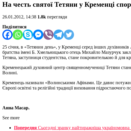
На честь святої Тетяни у Кременці спо
26.01.2012, 14:38
1.8k
перегляди
Поділитися
25 січня, в «Тетянин день», у Кременці серед інших духівни
братства імені Б. Хмельницького отець Михайло Мазурчук закла
Тетяна, заступниця студентства, стане покровителькою й для кр
Кременецький духовний центр священномучениці Тетяни стане чи
Волині.
Кременець називали «Волинськими Афінами. Це давнє потужне д
Європі освітні та релігійні традиції виховання підростаючого п
Анна Масар.
See more
Попередня
Сьогоднi зранку найтиражнiша україномовна г