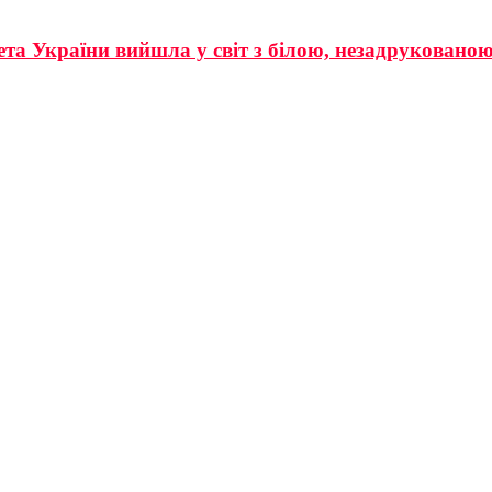
та України вийшла у свiт з бiлою, незадруковано