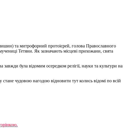
влишин) та митрофорний протоієрей, голова Православного
мучениці Тетяни. Як зазначають місцеві прихожани, свята
завжди була відомим осередком релігії, науки та культури на
стане чудовою нагодою відновити тут колись відомі по всій
торiнкою.