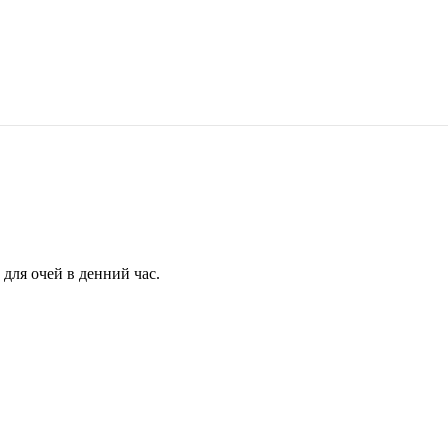
для очей в денний час.