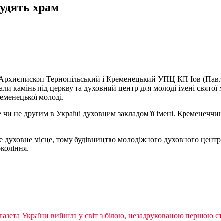
рудять храм
ків Архиєпископ Тернопільський і Кременецький УПЦ КП Іов (Па
ли камінь під церкву та духовний центр для молоді імені святої 
еменецької молоді.
 не другим в Україні духовним закладом її імені. Кременеччина 
уховне місце, тому будівництво молодіжного духовного центру 
окоління.
азета України вийшла у свiт з бiлою, незадрукованою першою с