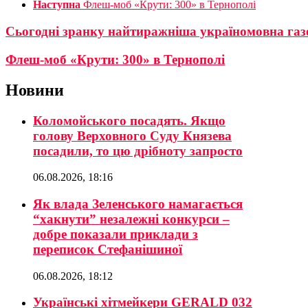
Наступна
Флеш-моб «Крути: 300» в Тернополі
Сьогоднi зранку найтиражнiша україномовна газе
Флеш-моб «Крути: 300» в Тернополі
Новини
Коломойського посадять. Якщо
голову Верховного Суду Князева
посадили, то цю дрібноту запросто
06.08.2026, 18:16
Як влада Зеленського намагається
“хакнути” незалежні конкурси –
добре показали приклади з
переписок Стефанішиної
06.08.2026, 18:12
Українські хітмейкери GERALD 032