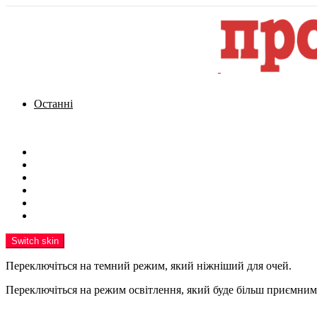
Останні
Menu
Новини
Політика
Кримінал
Фото
Надіслати новину
Реклама на сайті
Switch skin
Переключіться на темний режим, який ніжніший для очей.
Переключіться на режим освітлення, який буде більш приємним 
шукати