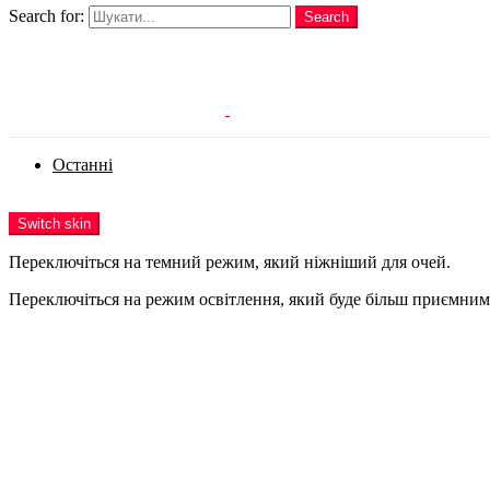
Search for:
Search
Login
Останні
Menu
Switch skin
Переключіться на темний режим, який ніжніший для очей.
Переключіться на режим освітлення, який буде більш приємним 
Login