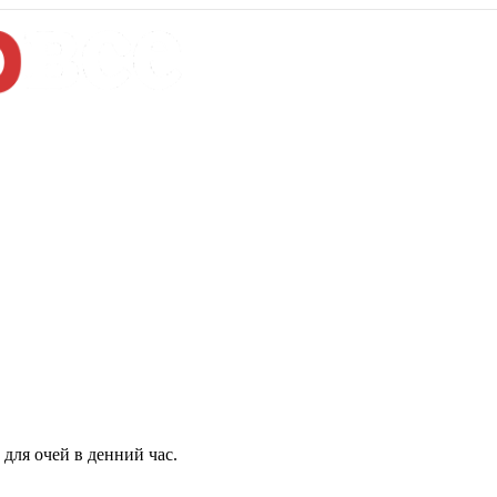
для очей в денний час.