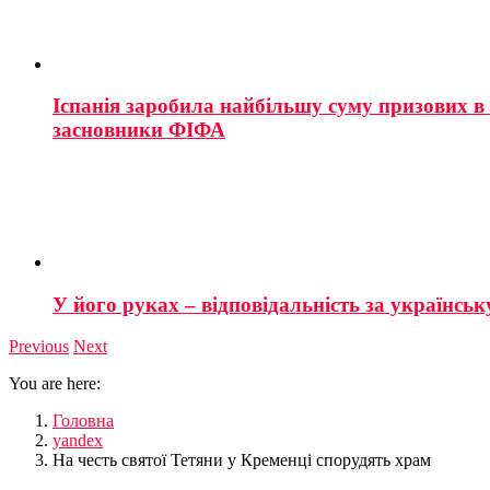
Іспанія заробила найбільшу суму призових в і
засновники ФІФА
У його руках – відповідальність за українську
Previous
Next
You are here:
Головна
yandex
На честь святої Тетяни у Кременці спорудять храм