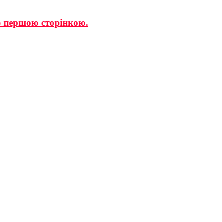
ю першою сторiнкою.