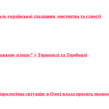
аль української спадщини, мистецтва та єдності
ижкову площу” у Тернополі та Теребовлі
ідрологічна ситуація: в Одесі влада просить еконо