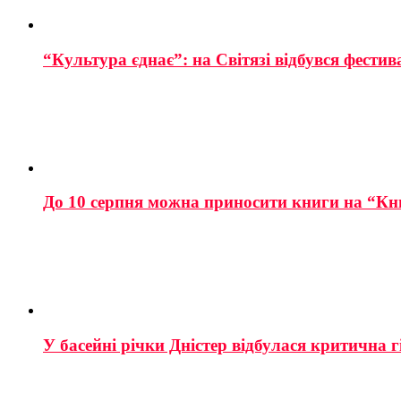
“Культура єднає”: на Світязі відбувся фестив
До 10 серпня можна приносити книги на “Кн
У басейні річки Дністер відбулася критична г