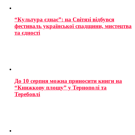
“Культура єднає”: на Світязі відбувся
фестиваль української спадщини, мистецтва
та єдності
До 10 серпня можна приносити книги на
“Книжкову площу” у Тернополі та
Теребовлі