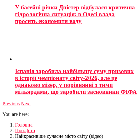
У басейні річки Дністер відбулася критична
гідрологічна ситуація: в Одесі влада
просить економити воду
Іспанія заробила найбільшу суму призових
в історії чемпіонату світу-2026, але це
однаково мізер, у порівнянні з тими
мільярдами, що заробили засновники ФІФА
Previous
Next
You are here:
Головна
Про:-)сто
Найкрасивіше сучасне місто світу (відео)