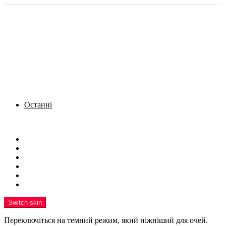
Останні
Menu
Новини
Політика
Кримінал
Фото
Надіслати новину
Реклама на сайті
Switch skin
Переключіться на темний режим, який ніжніший для очей.