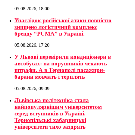
05.08.2026, 18:00
Унаслідок російської атаки повністю
знищено логістичний комплекс
бренду “PUMA” в Україні.
05.08.2026, 17:20
У Львові перевірили кондиціонери в
автобусах: на порушників чекають
штрафи. А в Тернополі пасажири-
барани мовчать і терплять
05.08.2026, 09:09
Львівська політехніка стала
найпопулярнішим університетом
серед вступників в Україні.
Тернопільські хабарницькі
університети тихо заздрять