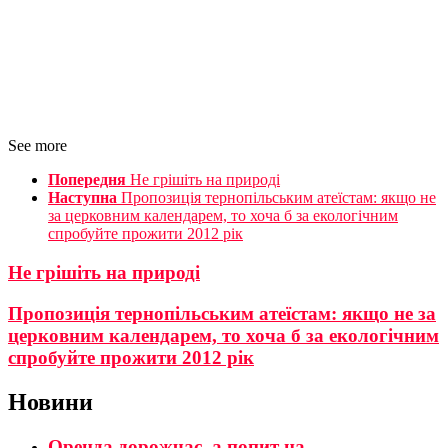
See more
Попередня
Не грішіть на природі
Наступна
Пропозиція тернопільським атеїстам: якщо не
за церковним календарем, то хоча б за екологічним
спробуйте прожити 2012 рік
Не грішіть на природі
Пропозиція тернопільським атеїстам: якщо не за
церковним календарем, то хоча б за екологічним
спробуйте прожити 2012 рік
Новини
Оренда дорожчає, а попит на