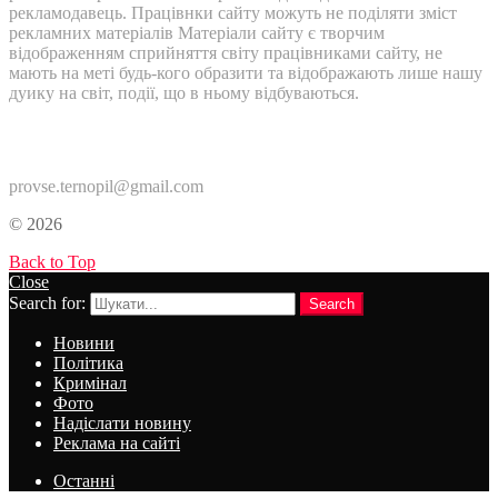
рекламодавець. Працівнки сайту можуть не поділяти зміст
рекламних матеріалів Матеріали сайту є творчим
відображенням сприйняття світу працівниками сайту, не
мають на меті будь-кого образити та відображають лише нашу
дуику на світ, події, що в ньому відбуваються.
Контакти:
provse.ternopil@gmail.com
© 2026
Back to Top
Close
Search for:
Search
Новини
Політика
Кримінал
Фото
Надіслати новину
Реклама на сайті
Останні