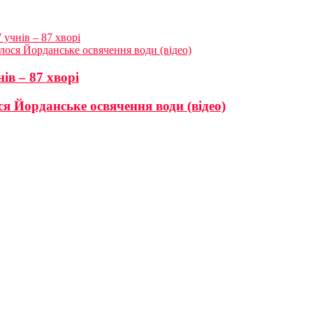
 учнів – 87 хворі
лося Йорданське освячення води (відео)
ів – 87 хворі
я Йорданське освячення води (відео)