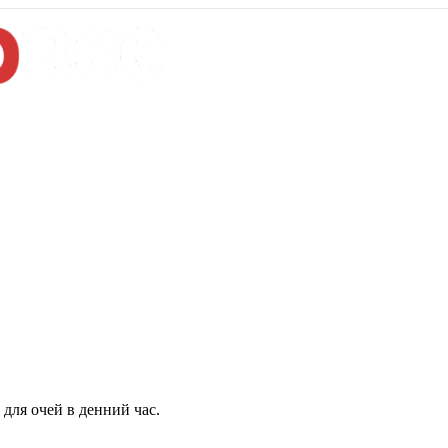
для очей в денний час.