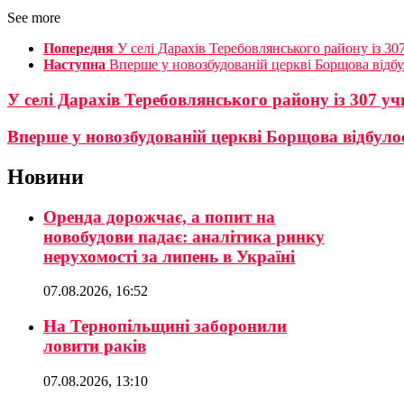
See more
Попередня
У селі Дарахів Теребовлянського району із 307
Наступна
Вперше у новозбудованій церкві Борщова відбу
У селі Дарахів Теребовлянського району із 307 учн
Вперше у новозбудованій церкві Борщова відбулос
Новини
Оренда дорожчає, а попит на
новобудови падає: аналітика ринку
нерухомості за липень в Україні
07.08.2026, 16:52
На Тернопільщині заборонили
ловити раків
07.08.2026, 13:10