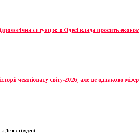
ідрологічна ситуація: в Одесі влада просить еконо
сторії чемпіонату світу-2026, але це однаково мізе
я Дереха (відео)