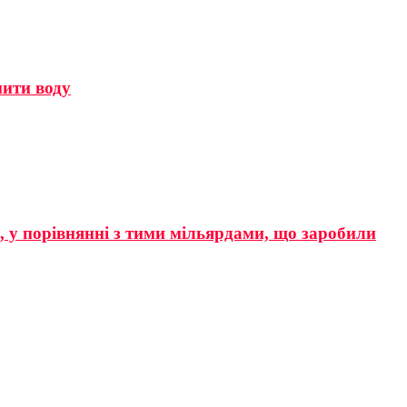
мити воду
р, у порівнянні з тими мільярдами, що заробили