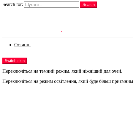
Search for:
Search
Login
Останні
Menu
Switch skin
Переключіться на темний режим, який ніжніший для очей.
Переключіться на режим освітлення, який буде більш приємним 
Login