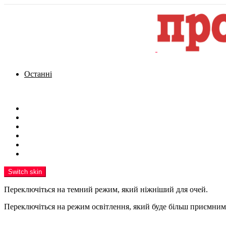
Останні
Menu
Новини
Політика
Кримінал
Фото
Надіслати новину
Реклама на сайті
Switch skin
Переключіться на темний режим, який ніжніший для очей.
Переключіться на режим освітлення, який буде більш приємним 
шукати