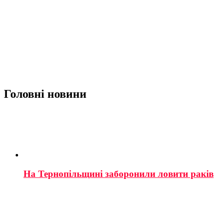
Головні новини
На Тернопільщині заборонили ловити раків