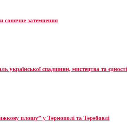
ти сонячне затемнення
аль української спадщини, мистецтва та єдності
ижкову площу” у Тернополі та Теребовлі