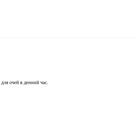
для очей в денний час.