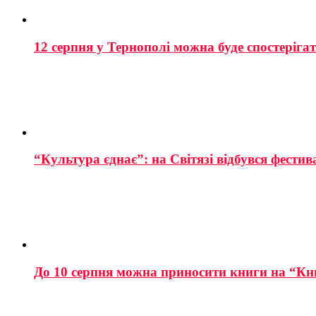
12 серпня у Тернополі можна буде спостеріга
“Культура єднає”: на Світязі відбувся фестив
До 10 серпня можна приносити книги на “Кн