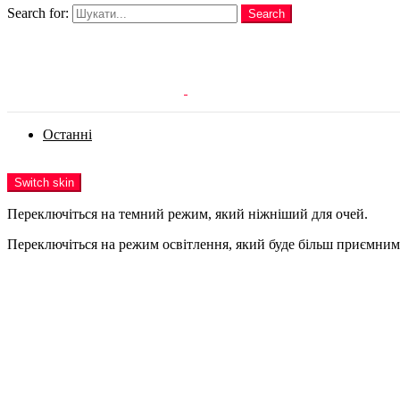
Search for:
Search
Login
Останні
Menu
Switch skin
Переключіться на темний режим, який ніжніший для очей.
Переключіться на режим освітлення, який буде більш приємним 
Login