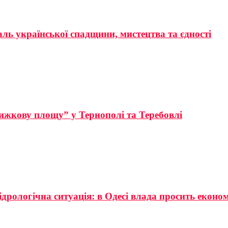
аль української спадщини, мистецтва та єдності
ижкову площу” у Тернополі та Теребовлі
ідрологічна ситуація: в Одесі влада просить еконо