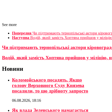
See more
Попередня
Чи підтримають тернопільські актори кіровог
Наступна
Водій, який замість Хоптяна прийшов у міліцію,
Чи підтримають тернопільські актори кіровоград
Водій, який замість Хоптяна прийшов у міліцію, не
Новини
Коломойського посадять. Якщо
голову Верховного Суду Князева
посадили, то цю дрібноту запросто
06.08.2026, 18:16
Як влада Зеленського намагається