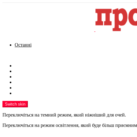
Останні
Menu
Новини
Політика
Кримінал
Фото
Надіслати новину
Реклама на сайті
Switch skin
Переключіться на темний режим, який ніжніший для очей.
Переключіться на режим освітлення, який буде більш приємним 
шукати