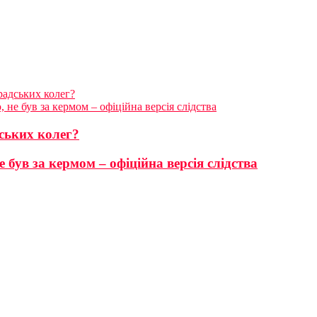
радських колег?
 не був за кермом – офіційна версія слідства
ських колег?
 був за кермом – офіційна версія слідства