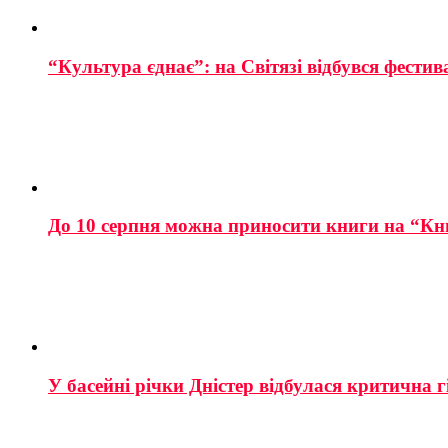
“Культура єднає”: на Світязі відбувся фестив
До 10 серпня можна приносити книги на “Кн
У басейні річки Дністер відбулася критична г