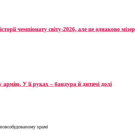
сторії чемпіонату світу-2026, але це однаково мізе
 армію. У її руках – бандура й дитячі долі
 новозбудованому храмі