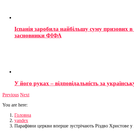
Іспанія заробила найбільшу суму призових в і
засновники ФІФА
У його руках – відповідальність за українську
Previous
Next
You are here:
Головна
yandex
Парафіяни церкви вперше зустрічають Різдво Христове у