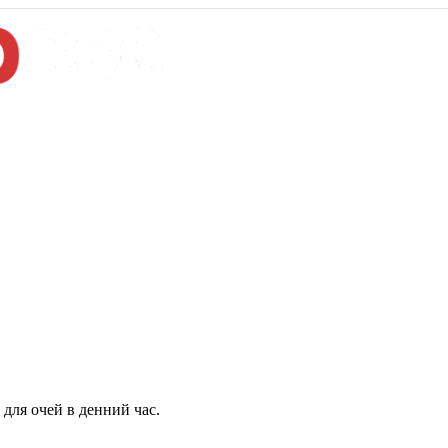
для очей в денний час.