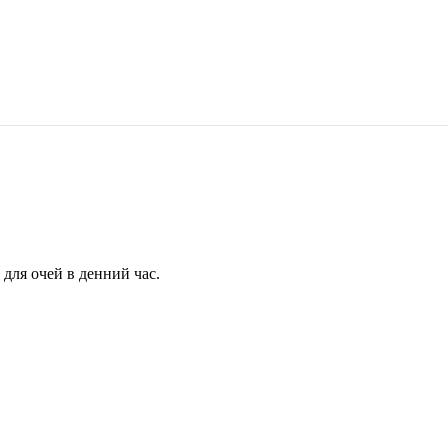
для очей в денний час.