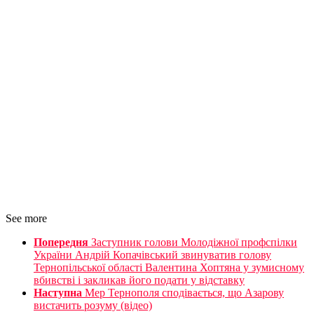
See more
Попередня
Заступник голови Молодіжної профспілки
України Андрій Копачівський звинуватив голову
Тернопільської області Валентина Хоптяна у зумисному
вбивстві і закликав його подати у відставку
Наступна
Мер Тернополя сподівається, що Азарову
вистачить розуму (відео)