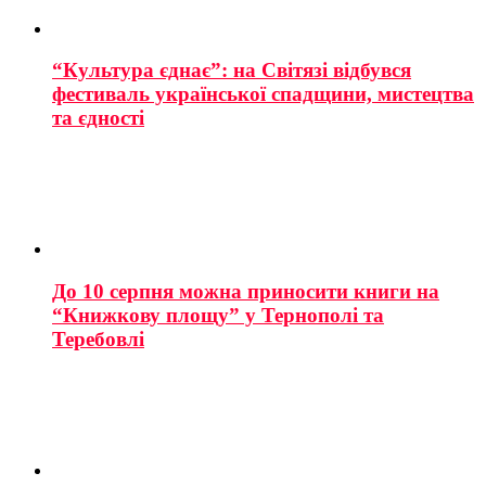
“Культура єднає”: на Світязі відбувся
фестиваль української спадщини, мистецтва
та єдності
До 10 серпня можна приносити книги на
“Книжкову площу” у Тернополі та
Теребовлі