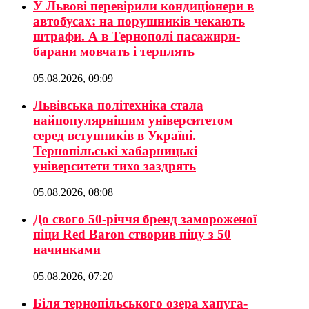
У Львові перевірили кондиціонери в
автобусах: на порушників чекають
штрафи. А в Тернополі пасажири-
барани мовчать і терплять
05.08.2026, 09:09
Львівська політехніка стала
найпопулярнішим університетом
серед вступників в Україні.
Тернопільські хабарницькі
університети тихо заздрять
05.08.2026, 08:08
До свого 50-річчя бренд замороженої
піци Red Baron створив піцу з 50
начинками
05.08.2026, 07:20
Біля тернопільського озера хапуга-