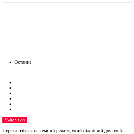
Останні
Menu
Новини
Політика
Кримінал
Фото
Надіслати новину
Реклама на сайті
Switch skin
Переключіться на темний режим, який ніжніший для очей.