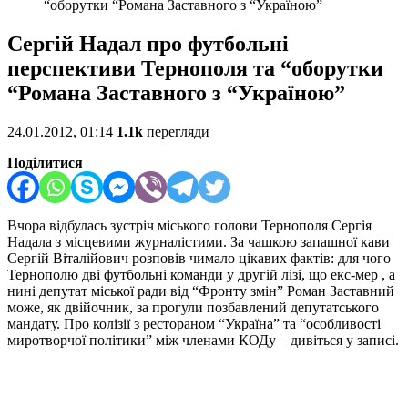
“оборутки “Романа Заставного з “Україною”
Сергій Надал про футбольні
перспективи Тернополя та “оборутки
“Романа Заставного з “Україною”
24.01.2012, 01:14
1.1k
перегляди
Поділитися
Вчора відбулась зустріч міського голови Тернополя Сергія
Надала з місцевими журналістими. За чашкою запашної кави
Сергій Віталійович розповів чимало цікавих фактів: для чого
Тернополю дві футбольні команди у другій лізі, що екс-мер , а
нині депутат міської ради від “Фронту змін” Роман Заставний
може, як двійочник, за прогули позбавлений депутатського
мандату. Про колізії з рестораном “Україна” та “особливості
миротворчої політики” між членами КОДу – дивіться у записі.