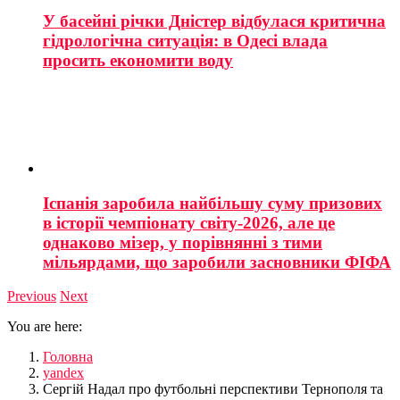
У басейні річки Дністер відбулася критична
гідрологічна ситуація: в Одесі влада
просить економити воду
Іспанія заробила найбільшу суму призових
в історії чемпіонату світу-2026, але це
однаково мізер, у порівнянні з тими
мільярдами, що заробили засновники ФІФА
Previous
Next
You are here:
Головна
yandex
Сергій Надал про футбольні перспективи Тернополя та