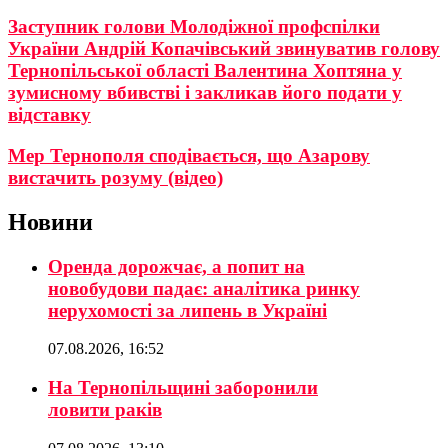
Заступник голови Молодіжної профспілки
України Андрій Копачівський звинуватив голову
Тернопільської області Валентина Хоптяна у
зумисному вбивстві і закликав його подати у
відставку
Мер Тернополя сподівається, що Азарову
вистачить розуму (відео)
Новини
Оренда дорожчає, а попит на
новобудови падає: аналітика ринку
нерухомості за липень в Україні
07.08.2026, 16:52
На Тернопільщині заборонили
ловити раків