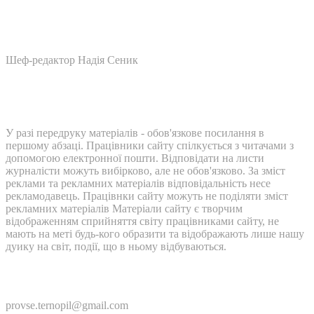
Шеф-редактор Надія Сеник
У разі передруку матеріалів - обов'язкове посилання в
першому абзаці. Працівники сайту спілкується з читачами з
допомогою електронної пошти. Відповідати на листи
журналісти можуть вибірково, але не обов'язково. За зміст
реклами та рекламних матеріалів відповідальність несе
рекламодавець. Працівнки сайту можуть не поділяти зміст
рекламних матеріалів Матеріали сайту є творчим
відображенням сприйняття світу працівниками сайту, не
мають на меті будь-кого образити та відображають лише нашу
дуику на світ, події, що в ньому відбуваються.
Контакти:
provse.ternopil@gmail.com