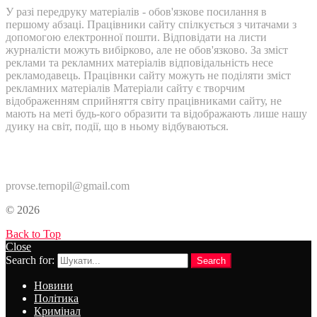
У разі передруку матеріалів - обов'язкове посилання в
першому абзаці. Працівники сайту спілкується з читачами з
допомогою електронної пошти. Відповідати на листи
журналісти можуть вибірково, але не обов'язково. За зміст
реклами та рекламних матеріалів відповідальність несе
рекламодавець. Працівнки сайту можуть не поділяти зміст
рекламних матеріалів Матеріали сайту є творчим
відображенням сприйняття світу працівниками сайту, не
мають на меті будь-кого образити та відображають лише нашу
дуику на світ, події, що в ньому відбуваються.
Контакти:
provse.ternopil@gmail.com
© 2026
Back to Top
Close
Search for:
Search
Новини
Політика
Кримінал