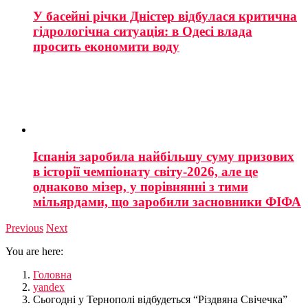
У басейні річки Дністер відбулася критична
гідрологічна ситуація: в Одесі влада
просить економити воду
Іспанія заробила найбільшу суму призових
в історії чемпіонату світу-2026, але це
однаково мізер, у порівнянні з тими
мільярдами, що заробили засновники ФІФА
Previous
Next
You are here:
Головна
yandex
Сьогодні у Тернополі відбудеться “Різдвяна Свічечка”