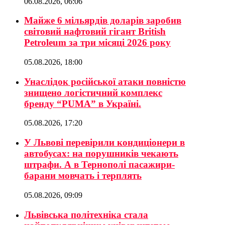
06.08.2026, 06:06
Майже 6 мільярдів доларів заробив
світовий нафтовий гігант British
Petroleum за три місяці 2026 року
05.08.2026, 18:00
Унаслідок російської атаки повністю
знищено логістичний комплекс
бренду “PUMA” в Україні.
05.08.2026, 17:20
У Львові перевірили кондиціонери в
автобусах: на порушників чекають
штрафи. А в Тернополі пасажири-
барани мовчать і терплять
05.08.2026, 09:09
Львівська політехніка стала