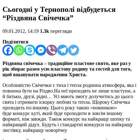
Сьогодні у Тернополі відбудеться
“Різдвяна Свічечка”
09.01.2012, 14:19
1.3k
перегляди
Поділитися
Різдвяна свічечка – традиційне пластове свято, яке раз у
рік збирає разом усю пластову родину та гостей для того,
щоб вшанувати народження Христа.
Особливістю Свічечки є тиха і тепла родинна атмосфера, яка і
повинна бути на Різдво.На неї приходять не лише пластуни, а
й батьки, друзі, рідні… Усі мають змогу долучитись до цього
свята і отримати іскорку любові та тепла. Щороку Свічечка
проходить по-іншому. Цього року такою «новинкою»
буде конкурс куті, який буде проходити в зовсім іншому
форматі, ніж завжди. Також конкурс на найкращу шопку та
найкращий дідух. Будуть і стандартні конкурси на найкращу
листівку, найкращу новорічну