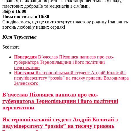
іграшку, найкращий вертеп. Також запрошено міську владу,
пластових добродіїв та меценатів з сім’ями.
Збір о 16:00
Початок свята о 16:30
Сподіваємось, що це свято згуртує пластову родину і запалить
вогонь любові у наших серцях!
Юля Черхавська
See more
Попередня
В`ячеслав Піховшек написав про екс-
губернатора Тернопільщини і його політичні
перспективи
Наступна
Як тернопільський студент Андрій Колотай з
педуніверситету “розвів” на тисячу гривень Володимира
Зеленського
В`ячеслав Піховшек написав про екс-
губернатора Тернопільщини і його політичні
перспективи
Як тернопільський студент Андрій Колотай з
педуніверситету “розвів” на тисячу гривень