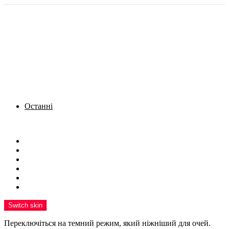
Останні
Menu
Новини
Політика
Кримінал
Фото
Надіслати новину
Реклама на сайті
Switch skin
Переключіться на темний режим, який ніжніший для очей.