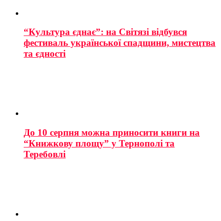
“Культура єднає”: на Світязі відбувся
фестиваль української спадщини, мистецтва
та єдності
До 10 серпня можна приносити книги на
“Книжкову площу” у Тернополі та
Теребовлі