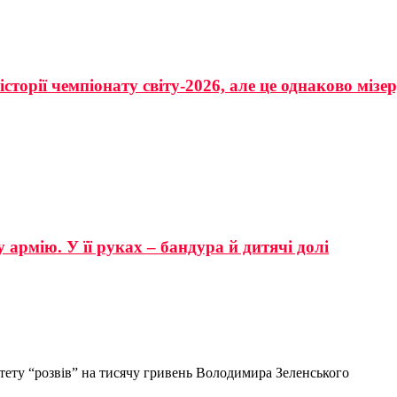
сторії чемпіонату світу-2026, але це однаково мізе
 армію. У її руках – бандура й дитячі долі
тету “розвів” на тисячу гривень Володимира Зеленського