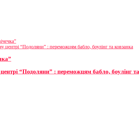
вічечка”
му центрі “Подоляни” : переможцям бабло, боулінг та ковзанка
чка”
 центрі “Подоляни” : переможцям бабло, боулінг т