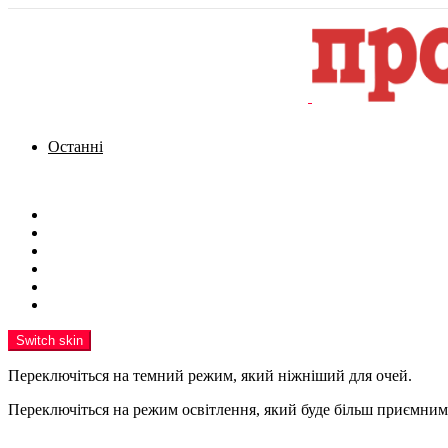
Останні
Menu
Новини
Політика
Кримінал
Фото
Надіслати новину
Реклама на сайті
Switch skin
Переключіться на темний режим, який ніжніший для очей.
Переключіться на режим освітлення, який буде більш приємним 
шукати