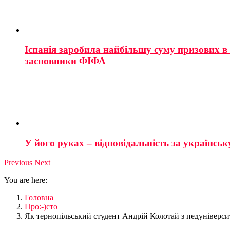
Іспанія заробила найбільшу суму призових в і
засновники ФІФА
У його руках – відповідальність за українську
Previous
Next
You are here:
Головна
Про:-)сто
Як тернопільський студент Андрій Колотай з педуніверси