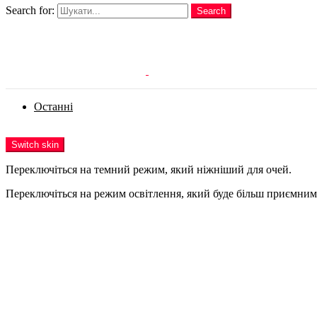
Search for:
Search
Login
Останні
Menu
Switch skin
Переключіться на темний режим, який ніжніший для очей.
Переключіться на режим освітлення, який буде більш приємним 
Login