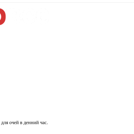
для очей в денний час.