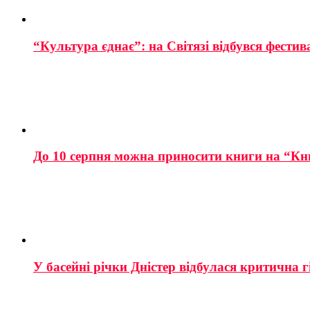
“Культура єднає”: на Світязі відбувся фестив
До 10 серпня можна приносити книги на “Кн
У басейні річки Дністер відбулася критична г