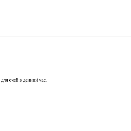
для очей в денний час.