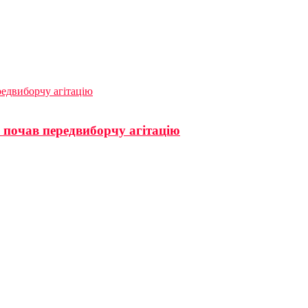
едвиборчу агітацію
 почав передвиборчу агітацію