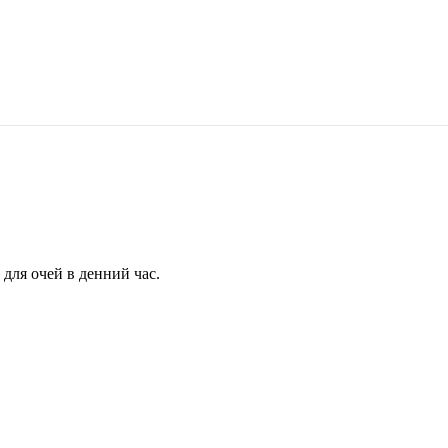
для очей в денний час.