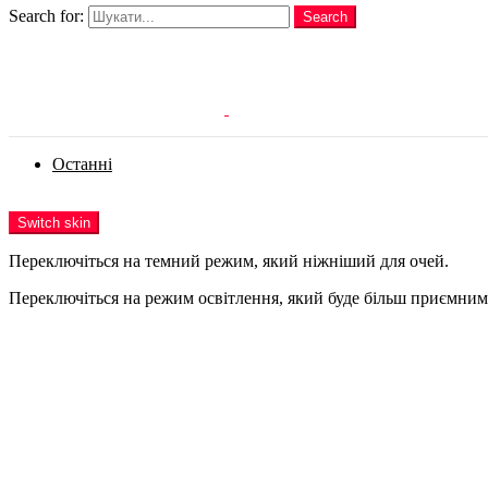
Search for:
Search
Login
Останні
Menu
Switch skin
Переключіться на темний режим, який ніжніший для очей.
Переключіться на режим освітлення, який буде більш приємним 
Login