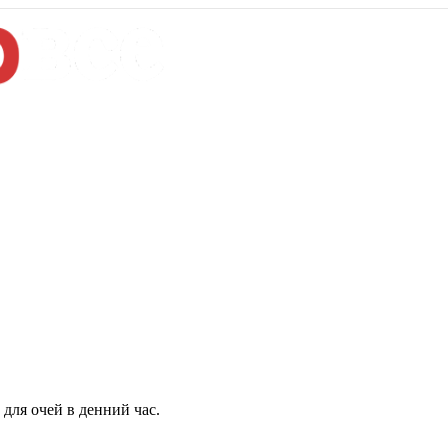
для очей в денний час.