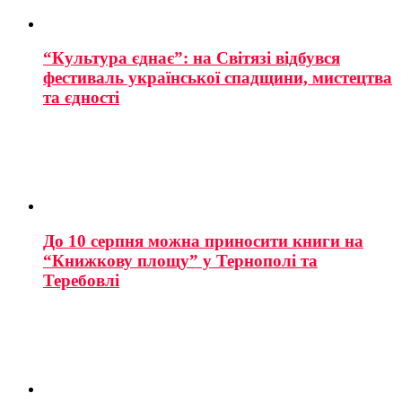
“Культура єднає”: на Світязі відбувся
фестиваль української спадщини, мистецтва
та єдності
До 10 серпня можна приносити книги на
“Книжкову площу” у Тернополі та
Теребовлі