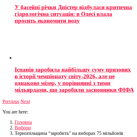
У басейні річки Дністер відбулася критична
гідрологічна ситуація: в Одесі влада
просить економити воду
Іспанія заробила найбільшу суму призових
в історії чемпіонату світу-2026, але це
однаково мізер, у порівнянні з тими
мільярдами, що заробили засновники ФІФА
Previous
Next
You are here:
Головна
Вибори
Тернопільщина “заробить” на виборах 75 мільйонів