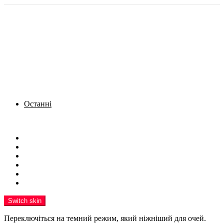
Останні
Menu
Новини
Політика
Кримінал
Фото
Надіслати новину
Реклама на сайті
Switch skin
Переключіться на темний режим, який ніжніший для очей.