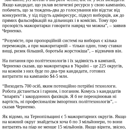
Якщо кандидат, що уклав величезні ресурси у свою кампанію,
побачить, що за тиждень-два до голосування він відстає від
конкурентів, у хід підуть адмінресурс, підкуп виборців, аж до
прямих фальсифікацій на дільницях і в комісіях. Тому про
прозорість мажоритарки говорити навряд чи можна”, – заявив
Черненко.
“Розумієте, при пропорційній системі на виборах є кілька
переможців, а при мажоритарній – тільки один, тому ставки
вищі, ризик більший, боротьба жорстокіша”, – відзначив він.
На питання про політтехнологів і їх задіяність в кампанії,
Черненко сказав, що мажоритарка в Україні – це 225 округів,
на кожнім з них буде по два-три кандидати, готових
витратити на кампанію $4-5 млн.
“Виходить 700 осіб, яким потенційно потрібні технологи.
Робота дістанеться і гарним, і поганим. Комусь з кандидатів
“впарять” і закордонних фахівців. Я б не переоцінював ні
вартість, ні професіоналізм імпортних політтехнологів”, –
сказав Черненко.
Як відомо, на Тернопільщині є 5 мажоритарних округів. Якщо
на кожний округ знайдеться хоча б по 3 мільйонери, то вони
витратять на піар не менше 15 мільйонів. Якщо вірити, звісно,