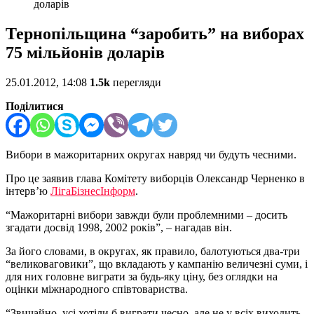
доларів
Тернопільщина “заробить” на виборах
75 мільйонів доларів
25.01.2012, 14:08
1.5k
перегляди
Поділитися
Вибори в мажоритарних округах навряд чи будуть чесними.
Про це заявив глава Комітету виборців Олександр Черненко в
інтерв’ю
ЛігаБізнесІнформ
.
“Мажоритарні вибори завжди були проблемними – досить
згадати досвід 1998, 2002 років”, – нагадав він.
За його словами, в округах, як правило, балотуються два-три
“великоваговики”, що вкладають у кампанію величезні суми, і
для них головне виграти за будь-яку ціну, без оглядки на
оцінки міжнародного співтовариства.
“Звичайно, усі хотіли б виграти чесно, але не у всіх виходить.