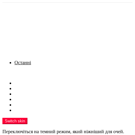
Останні
Menu
Новини
Політика
Кримінал
Фото
Надіслати новину
Реклама на сайті
Switch skin
Переключіться на темний режим, який ніжніший для очей.