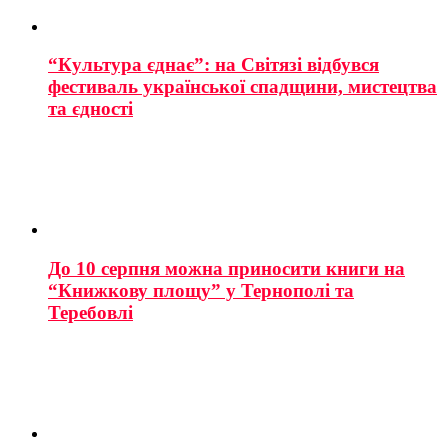
“Культура єднає”: на Світязі відбувся
фестиваль української спадщини, мистецтва
та єдності
До 10 серпня можна приносити книги на
“Книжкову площу” у Тернополі та
Теребовлі