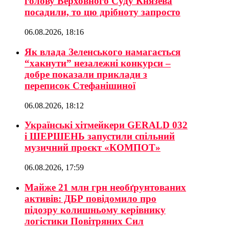
голову Верховного Суду Князева
посадили, то цю дрібноту запросто
06.08.2026, 18:16
Як влада Зеленського намагається
“хакнути” незалежні конкурси –
добре показали приклади з
переписок Стефанішиної
06.08.2026, 18:12
Українські хітмейкери GERALD 032
і ШЕРШЕНЬ запустили спільний
музичний проєкт «КОМПОТ»
06.08.2026, 17:59
Майже 21 млн грн необґрунтованих
активів: ДБР повідомило про
підозру колишньому керівнику
логістики Повітряних Сил