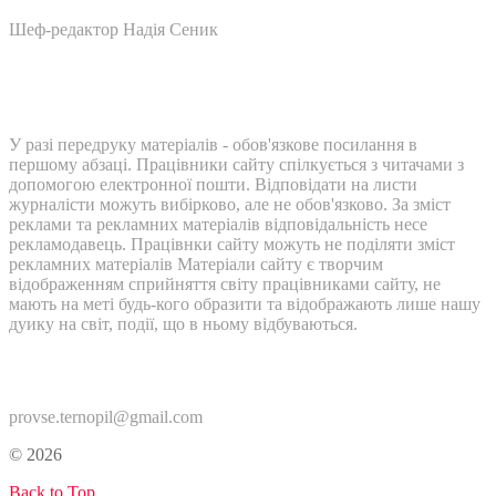
Шеф-редактор Надія Сеник
У разі передруку матеріалів - обов'язкове посилання в
першому абзаці. Працівники сайту спілкується з читачами з
допомогою електронної пошти. Відповідати на листи
журналісти можуть вибірково, але не обов'язково. За зміст
реклами та рекламних матеріалів відповідальність несе
рекламодавець. Працівнки сайту можуть не поділяти зміст
рекламних матеріалів Матеріали сайту є творчим
відображенням сприйняття світу працівниками сайту, не
мають на меті будь-кого образити та відображають лише нашу
дуику на світ, події, що в ньому відбуваються.
Контакти:
provse.ternopil@gmail.com
© 2026
Back to Top