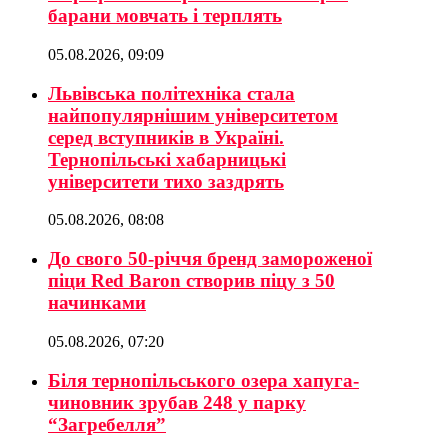
барани мовчать і терплять
05.08.2026, 09:09
Львівська політехніка стала
найпопулярнішим університетом
серед вступників в Україні.
Тернопільські хабарницькі
університети тихо заздрять
05.08.2026, 08:08
До свого 50-річчя бренд замороженої
піци Red Baron створив піцу з 50
начинками
05.08.2026, 07:20
Біля тернопільського озера хапуга-
чиновник зрубав 248 у парку
“Загребелля”