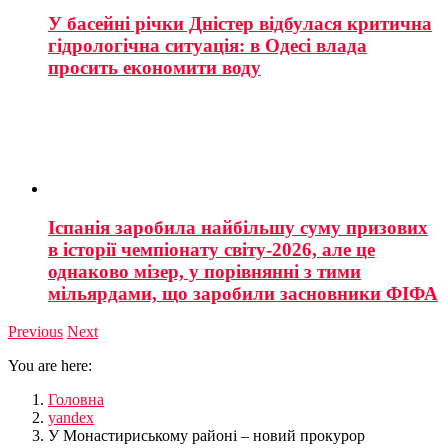
У басейні річки Дністер відбулася критична
гідрологічна ситуація: в Одесі влада
просить економити воду
Іспанія заробила найбільшу суму призових
в історії чемпіонату світу-2026, але це
однаково мізер, у порівнянні з тими
мільярдами, що заробили засновники ФІФА
Previous
Next
You are here:
Головна
yandex
У Монастириському районі – новий прокурор