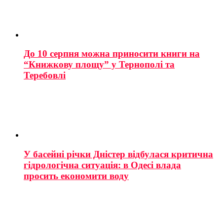
До 10 серпня можна приносити книги на
“Книжкову площу” у Тернополі та
Теребовлі
У басейні річки Дністер відбулася критична
гідрологічна ситуація: в Одесі влада
просить економити воду