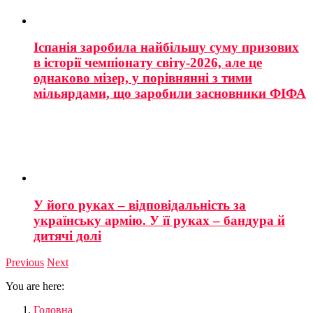
Іспанія заробила найбільшу суму призових
в історії чемпіонату світу-2026, але це
однаково мізер, у порівнянні з тими
мільярдами, що заробили засновники ФІФА
У його руках – відповідальність за
українську армію. У її руках – бандура й
дитячі долі
Previous
Next
You are here:
Головна