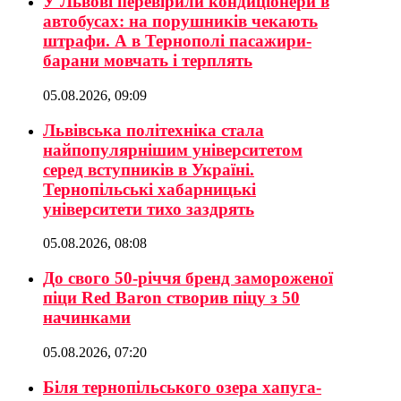
У Львові перевірили кондиціонери в
автобусах: на порушників чекають
штрафи. А в Тернополі пасажири-
барани мовчать і терплять
05.08.2026, 09:09
Львівська політехніка стала
найпопулярнішим університетом
серед вступників в Україні.
Тернопільські хабарницькі
університети тихо заздрять
05.08.2026, 08:08
До свого 50-річчя бренд замороженої
піци Red Baron створив піцу з 50
начинками
05.08.2026, 07:20
Біля тернопільського озера хапуга-