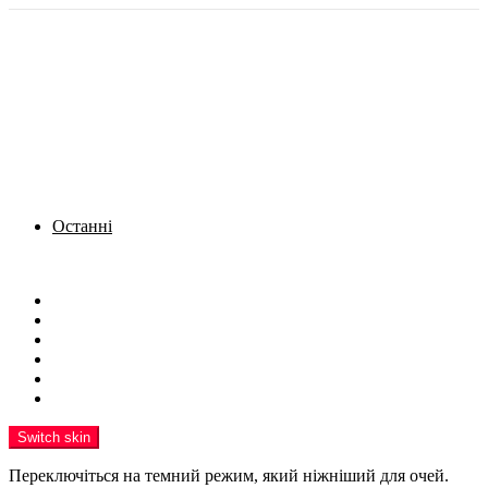
Останні
Menu
Новини
Політика
Кримінал
Фото
Надіслати новину
Реклама на сайті
Switch skin
Переключіться на темний режим, який ніжніший для очей.