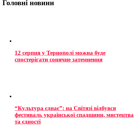
Головні новини
12 серпня у Тернополі можна буде
спостерігати сонячне затемнення
“Культура єднає”: на Світязі відбувся
фестиваль української спадщини, мистецтва
та єдності