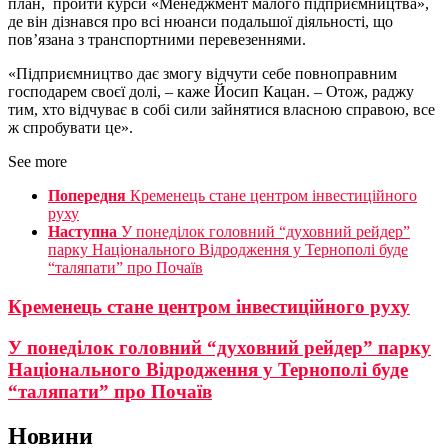
план, пройти курси «Менеджмент малого підприємництва»,
де він дізнався про всі нюанси подальшої діяльності, що
пов’язана з транспортними перевезеннями.
«Підприємництво дає змогу відчути себе повноправним
господарем своєї долі, – каже Йосип Кацан. – Отож, раджу
тим, хто відчуває в собі сили зайнятися власною справою, все
ж спробувати це».
See more
Попередня
Кременець стане центром інвестиційного
руху
Наступна
У понеділок головний “духовний рейдер”
парку Національного Відродження у Тернополі буде
“таляпати” про Почаїв
Кременець стане центром інвестиційного руху
У понеділок головний “духовний рейдер” парку
Національного Відродження у Тернополі буде
“таляпати” про Почаїв
Новини