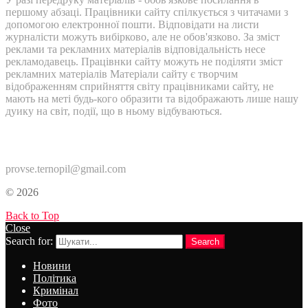
першому абзаці. Працівники сайту спілкується з читачами з
допомогою електронної пошти. Відповідати на листи
журналісти можуть вибірково, але не обов'язково. За зміст
реклами та рекламних матеріалів відповідальність несе
рекламодавець. Працівнки сайту можуть не поділяти зміст
рекламних матеріалів Матеріали сайту є творчим
відображенням сприйняття світу працівниками сайту, не
мають на меті будь-кого образити та відображають лише нашу
дуику на світ, події, що в ньому відбуваються.
Контакти:
provse.ternopil@gmail.com
© 2026
Back to Top
Close
Search for:
Search
Новини
Політика
Кримінал
Фото