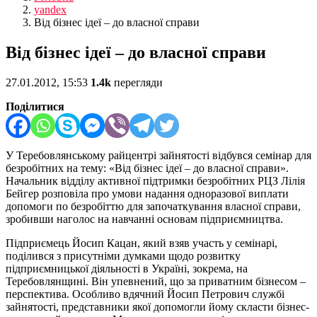
yandex
Від бізнес ідеї – до власної справи
Від бізнес ідеї – до власної справи
27.01.2012, 15:53
1.4k
перегляди
Поділитися
У Теребовлянському райцентрі зайнятості відбувся семінар для
безробітних на тему: «Від бізнес ідеї – до власної справи».
Начальник відділу активної підтримки безробітних РЦЗ Лілія
Бейгер розповіла про умови надання одноразової виплати
допомоги по безробіттю для започаткування власної справи,
зробивши наголос на навчанні основам підприємництва.
Підприємець Йосип Кацан, який взяв участь у семінарі,
поділився з присутніми думками щодо розвитку
підприємницької діяльності в Україні, зокрема, на
Теребовлянщині. Він упевнений, що за приватним бізнесом –
перспектива. Особливо вдячний Йосип Петрович службі
зайнятості, представники якої допомогли йому скласти бізнес-