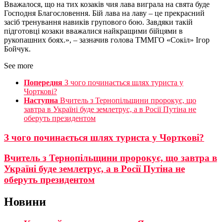
Вважалося, що на тих козаків чия лава виграла на свята буде
Господня Благословення. Бій лава на лаву – це прекрасний
засіб тренування навиків групового бою. Завдяки такій
підготовці козаки вважалися найкращими бійцями в
рукопашних боях.», – зазначив голова ТММГО «Сокіл» Ігор
Бойчук.
See more
Попередня
З чого починається шлях туриста у
Чорткові?
Наступна
Вчитель з Тернопільщини пророкує, що
завтра в Україні буде землетрус, а в Росії Путіна не
оберуть президентом
З чого починається шлях туриста у Чорткові?
Вчитель з Тернопільщини пророкує, що завтра в
Україні буде землетрус, а в Росії Путіна не
оберуть президентом
Новини