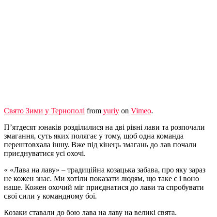
Свято Зими у Тернополі
from
yuriy
on
Vimeo
.
П’ятдесят юнаків розділилися на дві рівні лави та розпочали
змагання, суть яких полягає у тому, щоб одна команда
перештовхала іншу. Вже під кінець змагань до лав почали
приєднуватися усі охочі.
« «Лава на лаву» – традиційна козацька забава, про яку зараз
не кожен знає. Ми хотіли показати людям, що таке є і воно
наше. Кожен охочий міг приєднатися до лави та спробувати
свої сили у командному бої.
Козаки ставали до бою лава на лаву на великі свята.