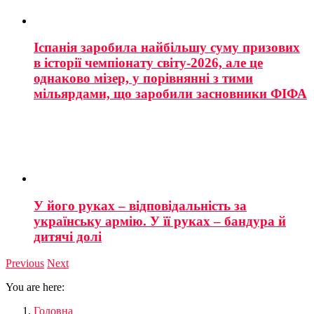
Іспанія заробила найбільшу суму призових
в історії чемпіонату світу-2026, але це
однаково мізер, у порівнянні з тими
мільярдами, що заробили засновники ФІФА
У його руках – відповідальність за
українську армію. У її руках – бандура й
дитячі долі
Previous
Next
You are here:
Головна