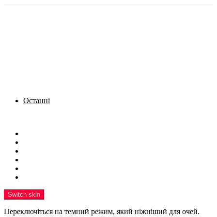
Останні
Menu
Новини
Політика
Кримінал
Фото
Надіслати новину
Реклама на сайті
Switch skin
Переключіться на темний режим, який ніжніший для очей.