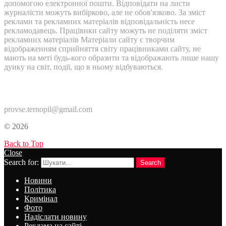
допомогою електронної пошти. Відповідати на листи
журналісти можуть вибірково, але не обов'язково. За зміст
реклами та рекламних матеріалів відповідальність несе
рекламодавець. Працівнки сайту можуть не поділяти зміст
рекламних матеріалів Матеріали сайту є творчим
відображенням сприйняття світу працівниками сайту, не
мають на меті будь-кого образити та відображають лише нашу
дуику на світ, події, що в ньому відбуваються.
Контакти:
provse.ternopil@gmail.com
© 2026
Back to Top
Close
Search for:
Search
Новини
Політика
Кримінал
Фото
Надіслати новину
Реклама на сайті