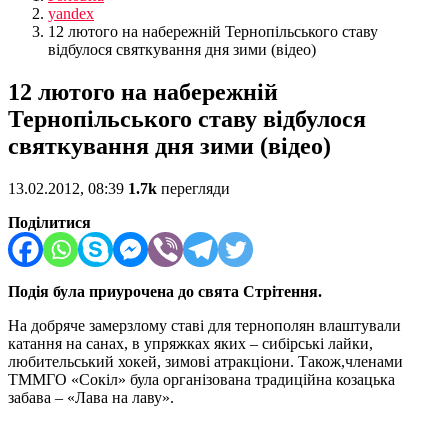
yandex
12 лютого на набережній Тернопільського ставу
відбулося святкування дня зими (відео)
12 лютого на набережній
Тернопільського ставу відбулося
святкування дня зими (відео)
13.02.2012, 08:39
1.7k
перегляди
Поділитися
Подія була приурочена до свята Стрітення.
На добряче замерзлому ставі для тернополян влаштували
катання на санах, в упряжках яких – сибірські лайки,
любительський хокей, зимові атракціони. Також,членами
ТММГО «Сокіл» була організована традиційна козацька
забава – «Лава на лаву».