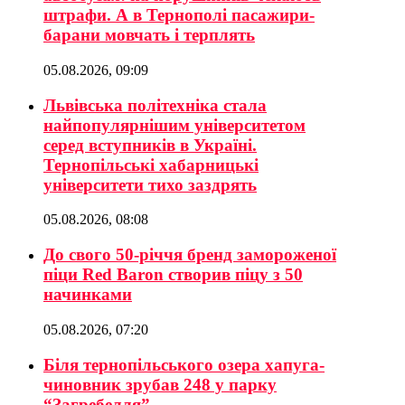
штрафи. А в Тернополі пасажири-
барани мовчать і терплять
05.08.2026, 09:09
Львівська політехніка стала
найпопулярнішим університетом
серед вступників в Україні.
Тернопільські хабарницькі
університети тихо заздрять
05.08.2026, 08:08
До свого 50-річчя бренд замороженої
піци Red Baron створив піцу з 50
начинками
05.08.2026, 07:20
Біля тернопільського озера хапуга-
чиновник зрубав 248 у парку
“Загребелля”