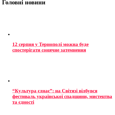
Головні новини
12 серпня у Тернополі можна буде
спостерігати сонячне затемнення
“Культура єднає”: на Світязі відбувся
фестиваль української спадщини, мистецтва
та єдності