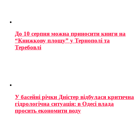
До 10 серпня можна приносити книги на
“Книжкову площу” у Тернополі та
Теребовлі
У басейні річки Дністер відбулася критична
гідрологічна ситуація: в Одесі влада
просить економити воду