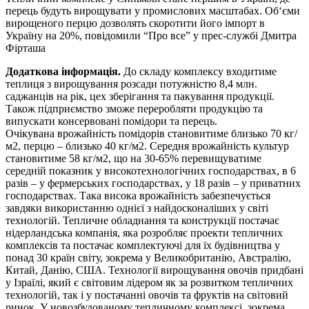
перець будуть вирощувати у промислових масштабах. Об‘єми
вирощеного перцю дозволять скоротити його імпорт в
Україну на 20%, повідомили “Про все” у прес-службі Дмитра
Фірташа
Додаткова інформація.
До складу комплексу входитиме
теплиця з вирощування розсади потужністю 8,4 млн.
саджанців на рік, цех зберігання та пакування продукції.
Також підприємство зможе переробляти продукцію та
випускати консервовані помідори та перець.
Очікувана врожайність помідорів становитиме близько 70 кг/
м2, перцю – близько 40 кг/м2. Середня врожайність культур
становитиме 58 кг/м2, що на 30-65% перевищуватиме
середній показник у високотехнологічних господарствах, в 6
разів – у фермерських господарствах, у 18 разів – у приватних
господарствах. Така висока врожайність забезпечується
завдяки використанню однієї з найдосконаліших у світі
технологій. Тепличне обладнання та конструкції постачає
нідерландська компанія, яка розробляє проекти тепличних
комплексів та постачає комплектуючі для їх будівництва у
понад 30 країн світу, зокрема у Великобританію, Австралію,
Китай, Данію, США. Технології вирощування овочів придбані
у Ізраїлі, який є світовим лідером як за розвитком тепличних
технологій, так і у постачанні овочів та фруктів на світовий
ринок. У новозбудованому тепличному комплексі, зокрема,