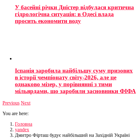
У басейні річки Дністер відбулася критична
гідрологічна ситуація: в Одесі влада
просить економити воду
Іспанія заробила найбільшу суму призових
в історії чемпіонату світу-2026, але це
однаково мізер, у порівнянні з тими
мільярдами, що заробили засновники ФІФА
Previous
Next
You are here:
Головна
yandex
Дмитро Фірташ будує найбільший на Західній Україні