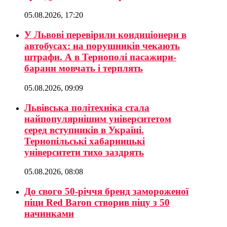
05.08.2026, 17:20
У Львові перевірили кондиціонери в
автобусах: на порушників чекають
штрафи. А в Тернополі пасажири-
барани мовчать і терплять
05.08.2026, 09:09
Львівська політехніка стала
найпопулярнішим університетом
серед вступників в Україні.
Тернопільські хабарницькі
університети тихо заздрять
05.08.2026, 08:08
До свого 50-річчя бренд замороженої
піци Red Baron створив піцу з 50
начинками