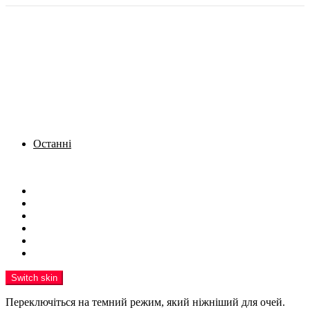
Останні
Menu
Новини
Політика
Кримінал
Фото
Надіслати новину
Реклама на сайті
Switch skin
Переключіться на темний режим, який ніжніший для очей.