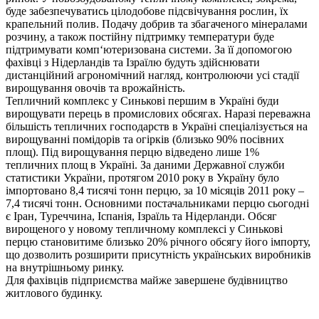
буде забезпечуватись цілодобове підсвічування рослин, їх
крапельний полив. Подачу добрив та збагаченого мінералами
розчину, а також постійну підтримку температури буде
підтримувати комп‘ютеризована системи. За її допомогою
фахівці з Нідерландів та Ізраїлю будуть здійснювати
дистанційний агрономічний нагляд, контролюючи усі стадії
вирощування овочів та врожайність.
Тепличний комплекс у Синькові першим в Україні буди
вирощувати перець в промислових обсягах. Наразі переважна
більшість тепличних господарств в Україні спеціалізується на
вирощуванні помідорів та огірків (близько 90% посівних
площ). Під вирощування перцю відведено лише 1%
тепличних площ в Україні. За даними Державної служби
статистики України, протягом 2010 року в Україну було
імпортовано 8,4 тисячі тонн перцю, за 10 місяців 2011 року –
7,4 тисячі тонн. Основними постачальниками перцю сьогодні
є Іран, Туреччина, Іспанія, Ізраїль та Нідерланди. Обсяг
вирощеного у новому тепличному комплексі у Синькові
перцю становитиме близько 20% річного обсягу його імпорту,
що дозволить розширити присутність українських виробників
на внутрішньому ринку.
Для фахівців підприємства майже завершене будівництво
житлового будинку.