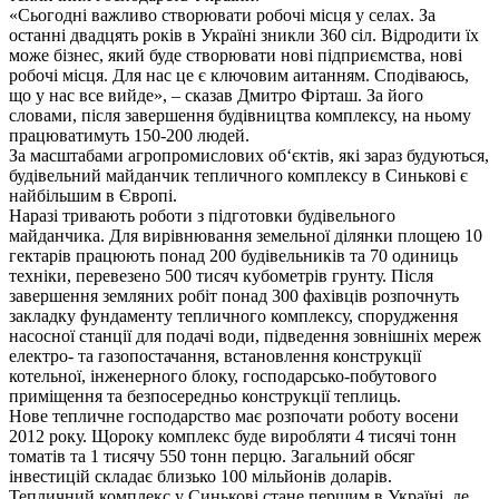
«Сьогодні важливо створювати робочі місця у селах. За
останні двадцять років в Україні зникли 360 сіл. Відродити їх
може бізнес, який буде створювати нові підприємства, нові
робочі місця. Для нас це є ключовим аитанням. Сподіваюсь,
що у нас все вийде», – сказав Дмитро Фірташ. За його
словами, після завершення будівництва комплексу, на ньому
працюватимуть 150-200 людей.
За масштабами агропромислових об‘єктів, які зараз будуються,
будівельний майданчик тепличного комплексу в Синькові є
найбільшим в Європі.
Наразі тривають роботи з підготовки будівельного
майданчика. Для вирівнювання земельної ділянки площею 10
гектарів працюють понад 200 будівельників та 70 одиниць
техніки, перевезено 500 тисяч кубометрів грунту. Після
завершення земляних робіт понад 300 фахівців розпочнуть
закладку фундаменту тепличного комплексу, спорудження
насосної станції для подачі води, підведення зовнішніх мереж
електро- та газопостачання, встановлення конструкції
котельної, інженерного блоку, господарсько-побутового
приміщення та безпосередньо конструкції теплиць.
Нове тепличне господарство має розпочати роботу восени
2012 року. Щороку комплекс буде виробляти 4 тисячі тонн
томатів та 1 тисячу 550 тонн перцю. Загальний обсяг
інвестицій складає близько 100 мільйонів доларів.
Тепличний комплекс у Синькові стане першим в Україні, де