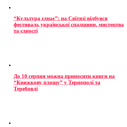
“Культура єднає”: на Світязі відбувся
фестиваль української спадщини, мистецтва
та єдності
До 10 серпня можна приносити книги на
“Книжкову площу” у Тернополі та
Теребовлі