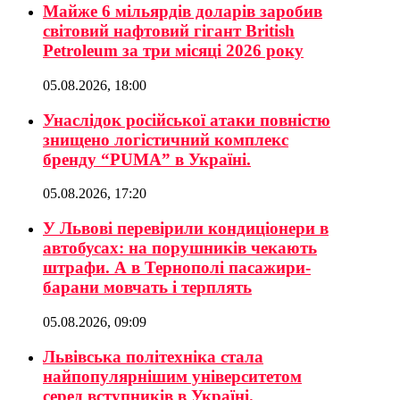
Майже 6 мільярдів доларів заробив
світовий нафтовий гігант British
Petroleum за три місяці 2026 року
05.08.2026, 18:00
Унаслідок російської атаки повністю
знищено логістичний комплекс
бренду “PUMA” в Україні.
05.08.2026, 17:20
У Львові перевірили кондиціонери в
автобусах: на порушників чекають
штрафи. А в Тернополі пасажири-
барани мовчать і терплять
05.08.2026, 09:09
Львівська політехніка стала
найпопулярнішим університетом
серед вступників в Україні.