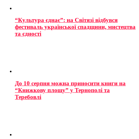
“Культура єднає”: на Світязі відбувся
фестиваль української спадщини, мистецтва
та єдності
До 10 серпня можна приносити книги на
“Книжкову площу” у Тернополі та
Теребовлі