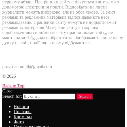
першому абзаці. Працівники сайту спілкується з читачами з
допомогою електронної пошти. Відповідати на листи
журналісти можуть вибірково, але не обов'язково. За зміст
реклами та рекламних матеріалів відповідальність несе
рекламодавець. Працівнки сайту можуть не поділяти зміст
рекламних матеріалів Матеріали сайту є творчим
відображенням сприйняття світу працівниками сайту, не
мають на меті будь-кого образити та відображають лише нашу
дуику на світ, події, що в ньому відбуваються.
Контакти:
provse.ternopil@gmail.com
© 2026
Back to Top
Close
Search for:
Search
Новини
Політика
Кримінал
Фото
Надіслати новину