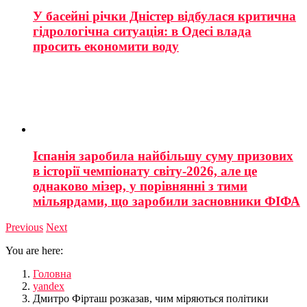
У басейні річки Дністер відбулася критична
гідрологічна ситуація: в Одесі влада
просить економити воду
Іспанія заробила найбільшу суму призових
в історії чемпіонату світу-2026, але це
однаково мізер, у порівнянні з тими
мільярдами, що заробили засновники ФІФА
Previous
Next
You are here:
Головна
yandex
Дмитро Фірташ розказав, чим міряються політики