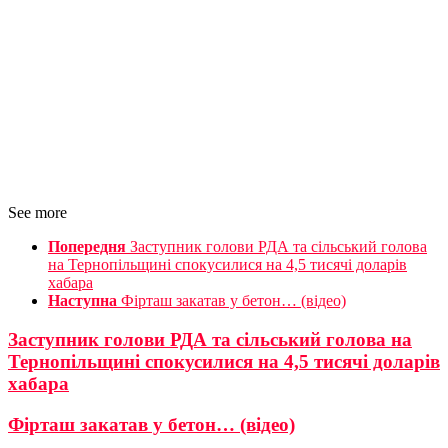
See more
Попередня
Заступник голови РДА та сільський голова
на Тернопільщині спокусилися на 4,5 тисячі доларів
хабара
Наступна
Фірташ закатав у бетон… (відео)
Заступник голови РДА та сільський голова на
Тернопільщині спокусилися на 4,5 тисячі доларів
хабара
Фірташ закатав у бетон… (відео)