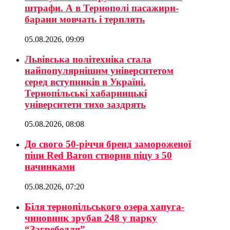
штрафи. А в Тернополі пасажири-
барани мовчать і терплять
05.08.2026, 09:09
Львівська політехніка стала
найпопулярнішим університетом
серед вступників в Україні.
Тернопільські хабарницькі
університети тихо заздрять
05.08.2026, 08:08
До свого 50-річчя бренд замороженої
піци Red Baron створив піцу з 50
начинками
05.08.2026, 07:20
Біля тернопільського озера хапуга-
чиновник зрубав 248 у парку
“Загребелля”