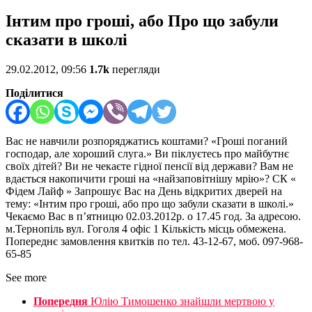
Інтим про гроші, або Про що забули
сказати в школі
29.02.2012, 09:56
1.7k
перегляди
Поділитися
Вас не навчили розпоряджатись коштами? «Гроші поганий
господар, але хороший слуга.» Ви піклуєтесь про майбутнє
своїх дітей? Ви не чекаєте гідної пенсії від держави? Вам не
вдається накопичити гроші на «найзаповітнішу мрію»? СК «
Фідем Лайф » Запрошує Вас на День відкритих дверей на
тему: «Інтим про гроші, або про що забули сказати в школі.»
Чекаємо Вас в п’ятницю 02.03.2012р. о 17.45 год. За адресою.
м.Тернопіль вул. Гоголя 4 офіс 1 Кількість місць обмежена.
Попереднє замовлення квитків по тел. 43-12-67, моб. 097-968-
65-85
See more
Попередня
Юлію Тимошенко знайшли мертвою у