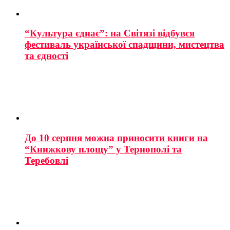
“Культура єднає”: на Світязі відбувся
фестиваль української спадщини, мистецтва
та єдності
До 10 серпня можна приносити книги на
“Книжкову площу” у Тернополі та
Теребовлі