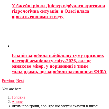
У басейні річки Дністер відбулася критична
гідрологічна ситуація: в Одесі влада
просить економити воду
Іспанія заробила найбільшу суму призових
в історії чемпіонату світу-2026, але це
однаково мізер, у порівнянні з тими
мільярдами, що заробили засновники ФІФА
Previous
Next
You are here:
Головна
Анонс
Інтим про гроші, або Про що забули сказати в школі