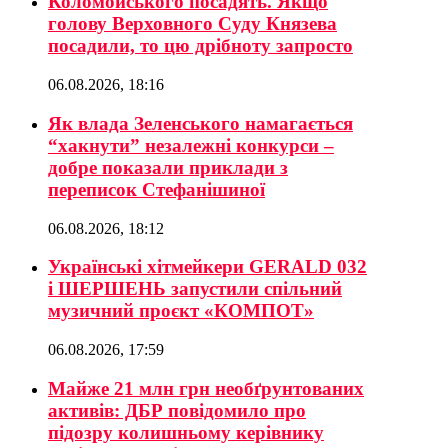
Коломойського посадять. Якщо
голову Верховного Суду Князева
посадили, то цю дрібноту запросто
06.08.2026, 18:16
Як влада Зеленського намагається
“хакнути” незалежні конкурси –
добре показали приклади з
переписок Стефанішиної
06.08.2026, 18:12
Українські хітмейкери GERALD 032
і ШЕРШЕНЬ запустили спільний
музичний проєкт «КОМПОТ»
06.08.2026, 17:59
Майже 21 млн грн необґрунтованих
активів: ДБР повідомило про
підозру колишньому керівнику