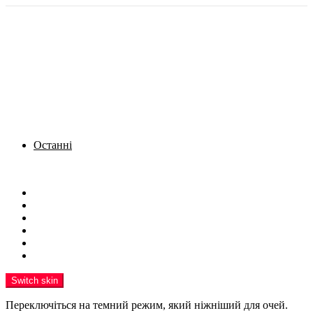
Останні
Menu
Новини
Політика
Кримінал
Фото
Надіслати новину
Реклама на сайті
Switch skin
Переключіться на темний режим, який ніжніший для очей.