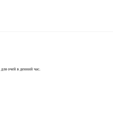
для очей в денний час.