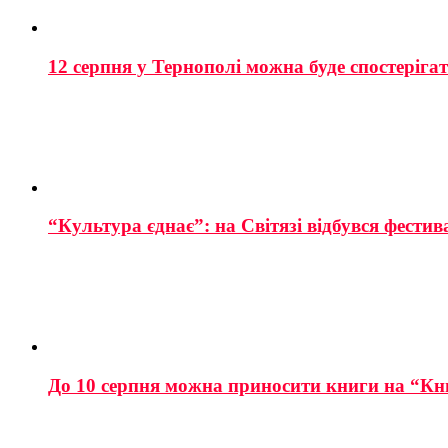
12 серпня у Тернополі можна буде спостеріга
“Культура єднає”: на Світязі відбувся фестив
До 10 серпня можна приносити книги на “Кн