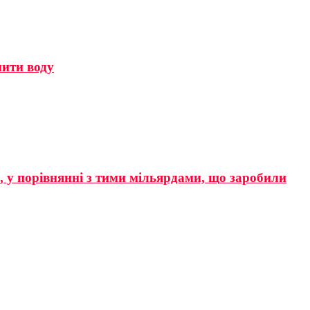
мити воду
р, у порівнянні з тими мільярдами, що заробили