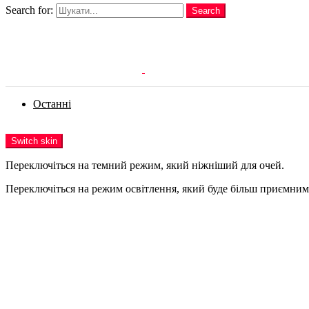
Search for:
Search
Login
Останні
Menu
Switch skin
Переключіться на темний режим, який ніжніший для очей.
Переключіться на режим освітлення, який буде більш приємним 
Login