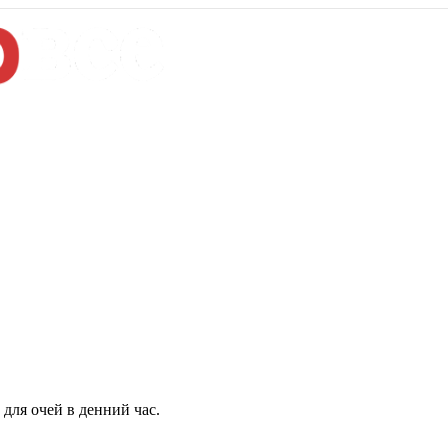
для очей в денний час.