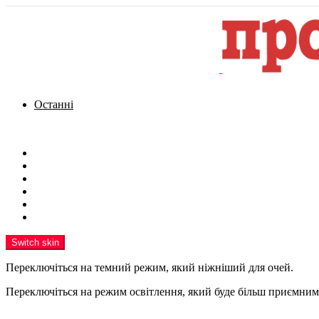
Останні
Menu
Новини
Політика
Кримінал
Фото
Надіслати новину
Реклама на сайті
Switch skin
Переключіться на темний режим, який ніжніший для очей.
Переключіться на режим освітлення, який буде більш приємним 
шукати