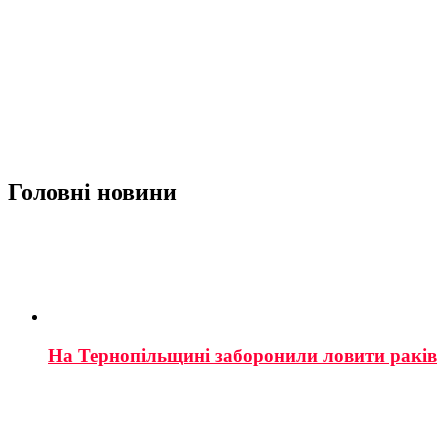
Головні новини
На Тернопільщині заборонили ловити раків