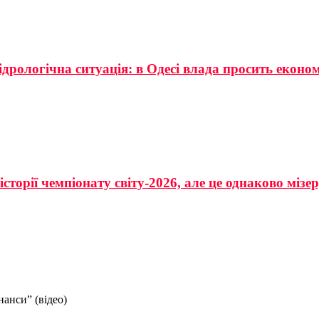
ідрологічна ситуація: в Одесі влада просить еконо
сторії чемпіонату світу-2026, але це однаково мізе
анси” (відео)