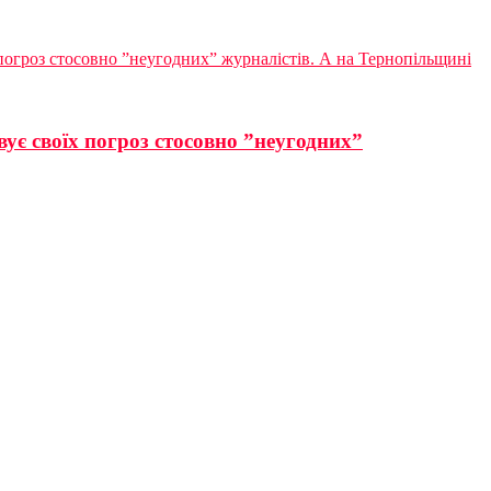
 погроз стосовно ”неугодних” журналістів. А на Тернопільщині
вує своїх погроз стосовно ”неугодних”