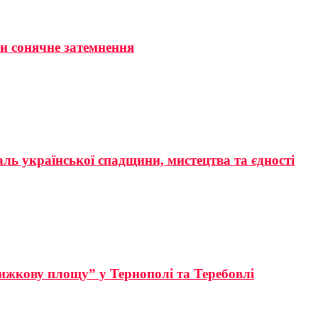
ти сонячне затемнення
аль української спадщини, мистецтва та єдності
ижкову площу” у Тернополі та Теребовлі