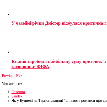
У басейні річки Дністер відбулася критична г
Іспанія заробила найбільшу суму призових в і
засновники ФІФА
Previous
Next
You are here:
Головна
yandex
Як у Буцневі на Тернопільщині “співають романси про фін