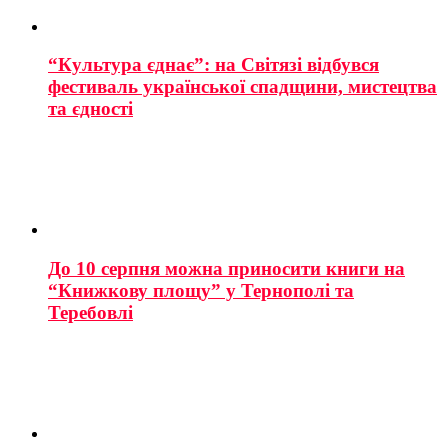
“Культура єднає”: на Світязі відбувся
фестиваль української спадщини, мистецтва
та єдності
До 10 серпня можна приносити книги на
“Книжкову площу” у Тернополі та
Теребовлі