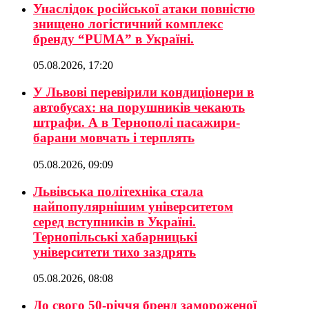
Унаслідок російської атаки повністю
знищено логістичний комплекс
бренду “PUMA” в Україні.
05.08.2026, 17:20
У Львові перевірили кондиціонери в
автобусах: на порушників чекають
штрафи. А в Тернополі пасажири-
барани мовчать і терплять
05.08.2026, 09:09
Львівська політехніка стала
найпопулярнішим університетом
серед вступників в Україні.
Тернопільські хабарницькі
університети тихо заздрять
05.08.2026, 08:08
До свого 50-річчя бренд замороженої