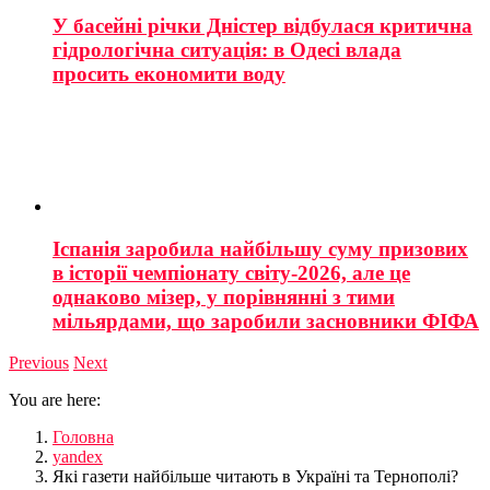
У басейні річки Дністер відбулася критична
гідрологічна ситуація: в Одесі влада
просить економити воду
Іспанія заробила найбільшу суму призових
в історії чемпіонату світу-2026, але це
однаково мізер, у порівнянні з тими
мільярдами, що заробили засновники ФІФА
Previous
Next
You are here:
Головна
yandex
Які газети найбільше читають в Україні та Тернополі?