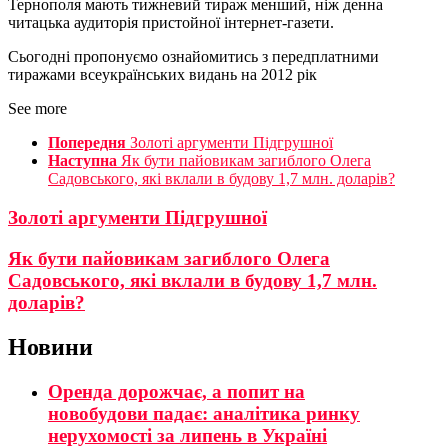
Тернополя мають тижневий тираж менший, ніж денна
читацька аудиторія пристойної інтернет-газети.
Сьогодні пропонуємо ознайомитись з передплатними
тиражами всеукраїнських видань на 2012 рік
See more
Попередня
Золоті аргументи Підгрушної
Наступна
Як бути пайовикам загиблого Олега
Садовського, які вклали в будову 1,7 млн. доларів?
Золоті аргументи Підгрушної
Як бути пайовикам загиблого Олега
Садовського, які вклали в будову 1,7 млн.
доларів?
Новини
Оренда дорожчає, а попит на
новобудови падає: аналітика ринку
нерухомості за липень в Україні