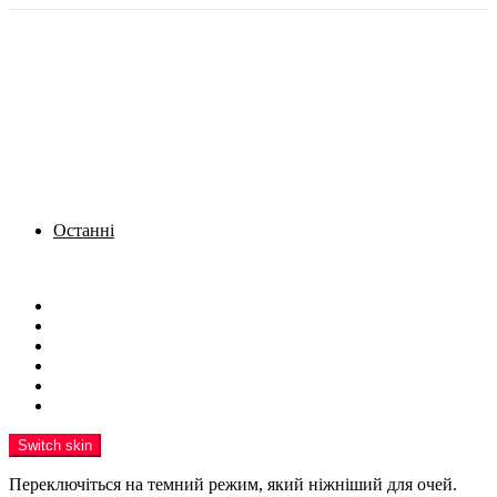
Останні
Menu
Новини
Політика
Кримінал
Фото
Надіслати новину
Реклама на сайті
Switch skin
Переключіться на темний режим, який ніжніший для очей.