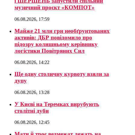
і ШЕРШЕНЬ запустили спільний
музичний проєкт «КОМПОТ»
06.08.2026, 17:59
Майже 21 млн грн необґрунтованих
активів: ДБР повідомило про
підозру колишньому керівнику
логістики Повітряних Сил
06.08.2026, 14:22
Ще одну столичну курвоту взяли за
дупу
06.08.2026, 13:28
У Києві на Теремках вирубують
столітні дуби
06.08.2026, 12:45
Мати й троє ведмежат лежать на