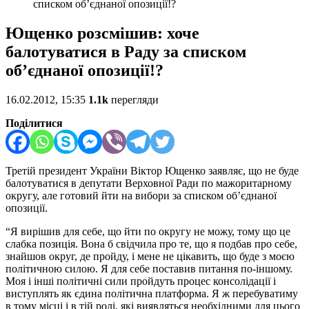
списком об’єднаної опозиції!?
Ющенко розсмішив: хоче
балотуватися в Раду за списком
об’єднаної опозиції!?
16.02.2012, 15:35
1.1k
перегляди
Поділитися
Третій президент України Віктор Ющенко заявляє, що не буде
балотуватися в депутати Верховної Ради по мажоритарному
округу, але готовий йти на вибори за списком об’єднаної
опозиції.
“Я вирішив для себе, що йти по округу не можу, тому що це
слабка позиція. Вона б свідчила про те, що я подбав про себе,
знайшов округ, де пройду, і мене не цікавить, що буде з моєю
політичною силою. Я для себе поставив питання по-іншому.
Моя і інші політичні сили пройдуть процес консолідації і
виступлять як єдина політична платформа. Я ж перебуватиму
в тому місці і в тій ролі, які виявляться необхідними для цього