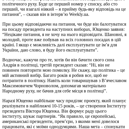
політичного руху. Буде це перший номер у списку, або сто
перший, чи взагалі ніякий – я прийму будь-яку відповідь на це
питання”, – сказав він в інтерв’ю Weekly.ua.
При цьому відповідаючи на питання, чи буде він балотуватися
на посаду президента на наступних виборах, Ющенко заявив:
“Нецікаве питання, я не хочу на нього відповідати. Шановні, я
молодий, проте вже побував на всіх головних посадах в цій
країні. І якщо є можливість далі експлуатувати це ім’я для
України, даю слово, я буду його експлуатувати”.
Водночас, кажучи про те, хотів би він бачити свого сина
Андрія в політиці, третій президент сказав: “Ні, він не
повинен повторити мою помилку. Не скажу, що політика – це
мій активний вибір. Багато років я робив все, щоб не
потрапити в політику. Навіть коли товаришував з В’ячеславом
Максимовичем Чорноволом, допомагав матеріально
Народному руху, не бачив для себе місця в політиці”.
Наразі Ющенко найбільше часу приділяє проекту, який планує
реалізувати в найближчі 10-15 років, – це створення Інституту
президента Віктора Ющенка. Він формує раду цього
інституту, шукає партнерів. “Як правило, це європейські,
американські президенти, прем’єри, з якими мені довелося
працювати, які є моїми однодумцями. Наша мета – спонукати