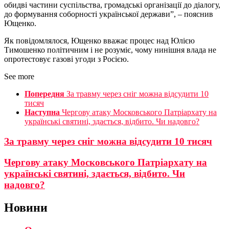
обидві частини суспільства, громадські організації до діалогу,
до формування соборності української держави”, – пояснив
Ющенко.
Як повідомлялося, Ющенко вважає процес над Юлією
Тимошенко політичним і не розуміє, чому нинішня влада не
опротестовує газові угоди з Росією.
See more
Попередня
За травму через сніг можна відсудити 10
тисяч
Наступна
Чергову атаку Московського Патріархату на
українські святині, здається, відбито. Чи надовго?
За травму через сніг можна відсудити 10 тисяч
Чергову атаку Московського Патріархату на
українські святині, здається, відбито. Чи
надовго?
Новини