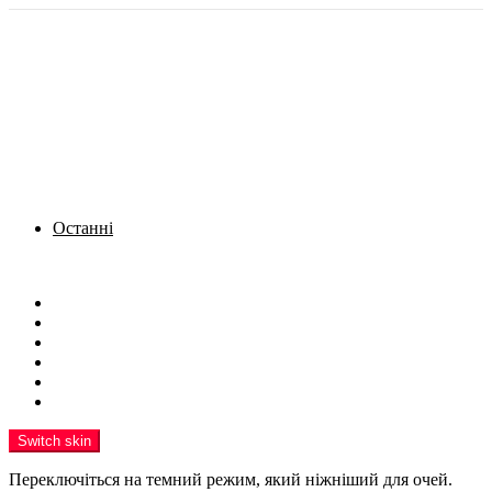
Останні
Menu
Новини
Політика
Кримінал
Фото
Надіслати новину
Реклама на сайті
Switch skin
Переключіться на темний режим, який ніжніший для очей.