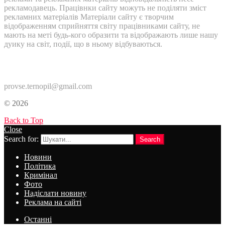
рекламодавець. Працівнки сайту можуть не поділяти зміст
рекламних матеріалів Матеріали сайту є творчим
відображенням сприйняття світу працівниками сайту, не
мають на меті будь-кого образити та відображають лише нашу
дуику на світ, події, що в ньому відбуваються.
Контакти:
provse.ternopil@gmail.com
© 2026
Back to Top
Close
Search for:
Search
Новини
Політика
Кримінал
Фото
Надіслати новину
Реклама на сайті
Останні