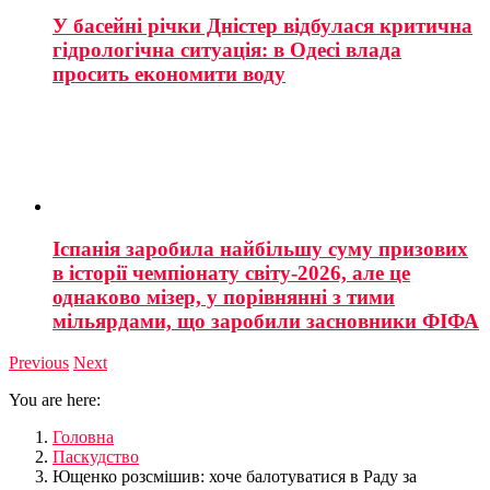
У басейні річки Дністер відбулася критична
гідрологічна ситуація: в Одесі влада
просить економити воду
Іспанія заробила найбільшу суму призових
в історії чемпіонату світу-2026, але це
однаково мізер, у порівнянні з тими
мільярдами, що заробили засновники ФІФА
Previous
Next
You are here:
Головна
Паскудство
Ющенко розсмішив: хоче балотуватися в Раду за