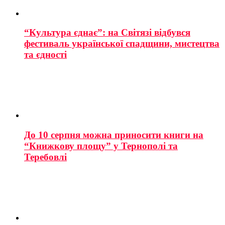
“Культура єднає”: на Світязі відбувся
фестиваль української спадщини, мистецтва
та єдності
До 10 серпня можна приносити книги на
“Книжкову площу” у Тернополі та
Теребовлі