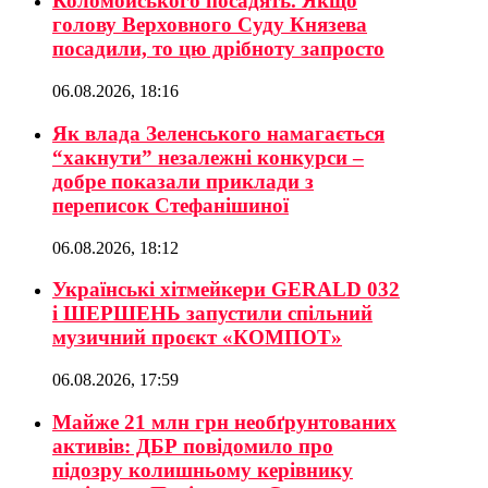
Коломойського посадять. Якщо
голову Верховного Суду Князева
посадили, то цю дрібноту запросто
06.08.2026, 18:16
Як влада Зеленського намагається
“хакнути” незалежні конкурси –
добре показали приклади з
переписок Стефанішиної
06.08.2026, 18:12
Українські хітмейкери GERALD 032
і ШЕРШЕНЬ запустили спільний
музичний проєкт «КОМПОТ»
06.08.2026, 17:59
Майже 21 млн грн необґрунтованих
активів: ДБР повідомило про
підозру колишньому керівнику