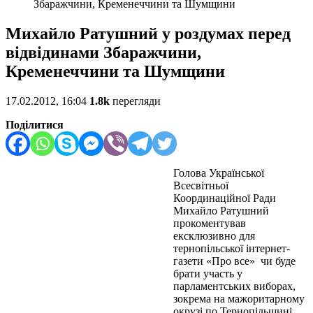
Збаражчини, Кременеччини та Шумщини
Михайло Ратушний у роздумах перед
відвідинами Збаражчини,
Кременеччини та Шумщини
17.02.2012, 16:04
1.8k
перегляди
Поділитися
Голова Української
Всесвітньої
Координаційної Ради
Михайло Ратушний
прокоментував
ексклюзивно для
тернопільської інтернет-
газети «Про все» чи буде
брати участь у
парламентських виборах,
зокрема на мажоритарному
окрузі по Тернопільщині,