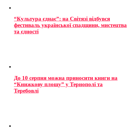
“Культура єднає”: на Світязі відбувся
фестиваль української спадщини, мистецтва
та єдності
До 10 серпня можна приносити книги на
“Книжкову площу” у Тернополі та
Теребовлі