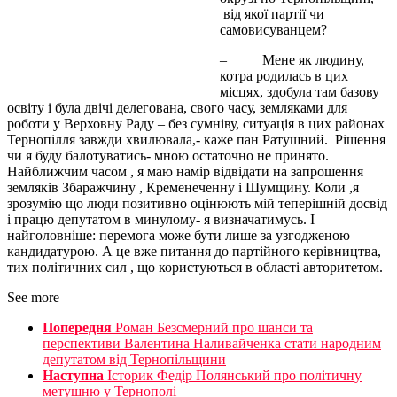
від якої партії чи
самовисуванцем?
– Мене як людину,
котра родилась в цих
місцях, здобула там базову
освіту і була двічі делегована, свого часу, земляками для
роботи у Верховну Раду – без сумніву, ситуація в цих районах
Тернопілля завжди хвилювала,- каже пан Ратушний. Рішення
чи я буду балотуватись- мною остаточно не принято.
Найближчим часом , я маю намір відвідати на запрошення
земляків Збаражчину , Кременеченну і Шумщину. Коли ,я
зрозумію що люди позитивно оцінюють мій теперішній досвід
і працю депутатом в минулому- я визначатимусь. І
найголовніше: перемога може бути лише за узгодженою
кандидатурою. А це вже питання до партійного керівництва,
тих політичних сил , що користуються в області авторитетом.
See more
Попередня
Роман Безсмерний про шанси та
перспективи Валентина Наливайченка стати народним
депутатом від Тернопільщини
Наступна
Історик Федір Полянський про політичну
метушню у Тернополі