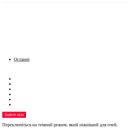
Останні
Menu
Новини
Політика
Кримінал
Фото
Надіслати новину
Реклама на сайті
Switch skin
Переключіться на темний режим, який ніжніший для очей.