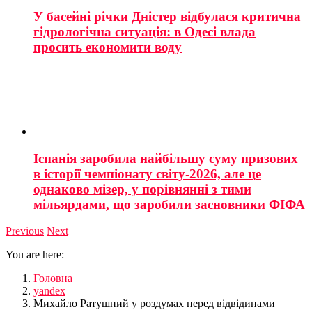
У басейні річки Дністер відбулася критична
гідрологічна ситуація: в Одесі влада
просить економити воду
Іспанія заробила найбільшу суму призових
в історії чемпіонату світу-2026, але це
однаково мізер, у порівнянні з тими
мільярдами, що заробили засновники ФІФА
Previous
Next
You are here:
Головна
yandex
Михайло Ратушний у роздумах перед відвідинами