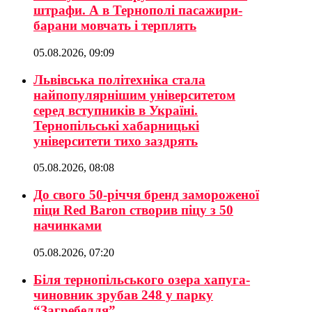
штрафи. А в Тернополі пасажири-
барани мовчать і терплять
05.08.2026, 09:09
Львівська політехніка стала
найпопулярнішим університетом
серед вступників в Україні.
Тернопільські хабарницькі
університети тихо заздрять
05.08.2026, 08:08
До свого 50-річчя бренд замороженої
піци Red Baron створив піцу з 50
начинками
05.08.2026, 07:20
Біля тернопільського озера хапуга-
чиновник зрубав 248 у парку
“Загребелля”