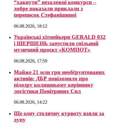
“хакнути” незалежні конкурси –
добре показали приклади з
переписок Стефанішиної
06.08.2026, 18:12
Українські хітмейкери GERALD 032
і ШЕРШЕНЬ запустили спільний
музичний проєкт «КОМПОТ»
06.08.2026, 17:59
Майже 21 млн грн необґрунтованих
активів: ДБР повідомило про
підозру колишньому керівнику
логістики Повітряних Сил
06.08.2026, 14:22
Ще одну столичну курвоту взяли за
дупу