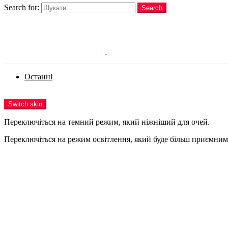
Search for:
Search
Login
Останні
Menu
Switch skin
Переключіться на темний режим, який ніжніший для очей.
Переключіться на режим освітлення, який буде більш приємним 
Login