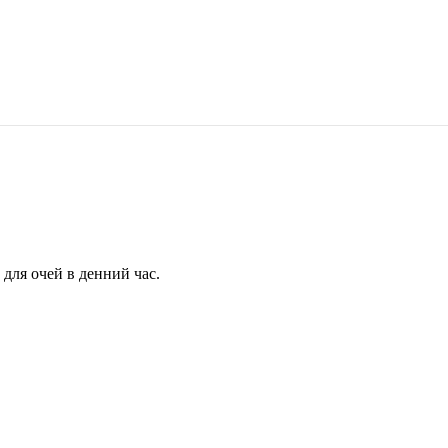
для очей в денний час.