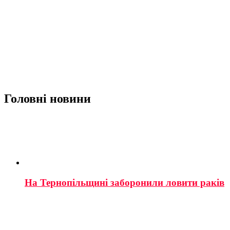
Головні новини
На Тернопільщині заборонили ловити раків