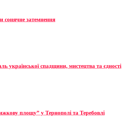
ти сонячне затемнення
аль української спадщини, мистецтва та єдності
ижкову площу” у Тернополі та Теребовлі