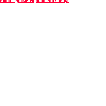
ивіші гідрометеорологічні явища