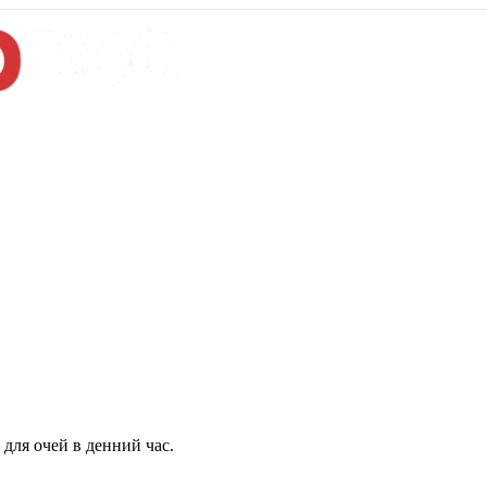
для очей в денний час.