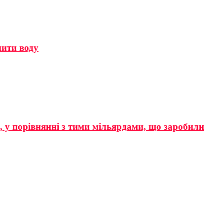
мити воду
р, у порівнянні з тими мільярдами, що заробили