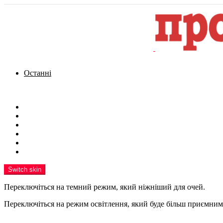
Останні
Menu
Новини
Політика
Кримінал
Фото
Надіслати новину
Реклама на сайті
Switch skin
Переключіться на темний режим, який ніжніший для очей.
Переключіться на режим освітлення, який буде більш приємним 
шукати