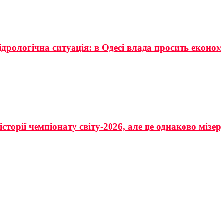
ідрологічна ситуація: в Одесі влада просить еконо
сторії чемпіонату світу-2026, але це однаково мізе