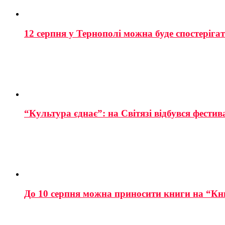
12 серпня у Тернополі можна буде спостеріга
“Культура єднає”: на Світязі відбувся фестив
До 10 серпня можна приносити книги на “Кн