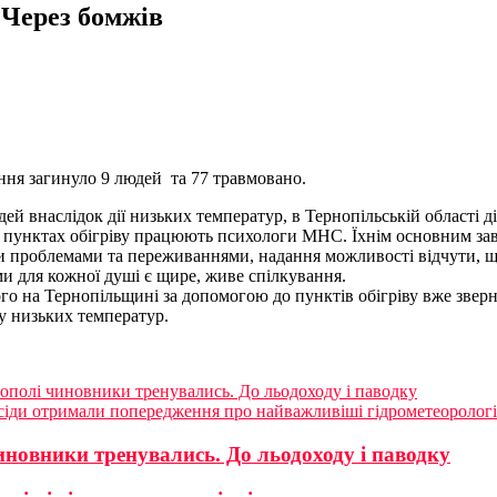
 Через бомжів
ння загинуло 9 людей та 77 травмовано.
й внаслідок дії низьких температур, в Тернопільській області дію
 в пунктах обігріву працюють психологи МНС. Їхнім основним за
и проблемами та переживаннями, надання можливості відчути, що
ми для кожної душі є щире, живе спілкування.
го на Тернопільщині за допомогою до пунктів обігріву вже зверн
у низьких температур.
ополі чиновники тренувались. До льодоходу і паводку
сіди отримали попередження про найважливіші гідрометеоролог
иновники тренувались. До льодоходу і паводку