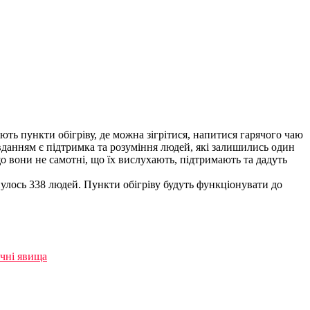
ть пункти обігріву, де можна зігрітися, на
питися гарячого чаю
вданням є підтримка та розуміння людей, які залишились один
 вони не самотні, що їх вислухають, підтримають та дадуть
улось 338 людей. Пункти обігріву будуть функціонувати до
ічні явища