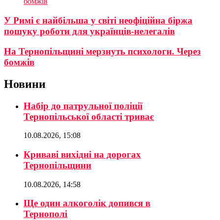
бомжів
У Римі є найбiльша у свiтi неофiцiйна бiржа
пошуку роботи для українцiв-нелегалiв
На Тернопільщині мерзнуть психологи. Через
бомжів
Новини
Набір до патрульної поліції
Тернопільської області триває
10.08.2026, 15:08
Криваві вихідні на дорогах
Тернопільщини
10.08.2026, 14:58
Ще один алкоголік допився в
Тернополі