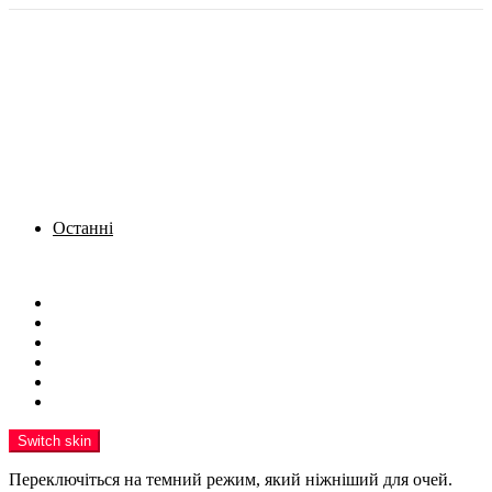
Останні
Menu
Новини
Політика
Кримінал
Фото
Надіслати новину
Реклама на сайті
Switch skin
Переключіться на темний режим, який ніжніший для очей.