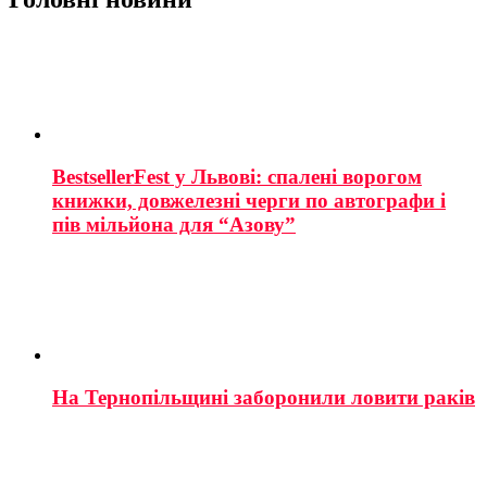
BestsellerFest у Львові: спалені ворогом
книжки, довжелезні черги по автографи і
пів мільйона для “Азову”
На Тернопільщині заборонили ловити раків