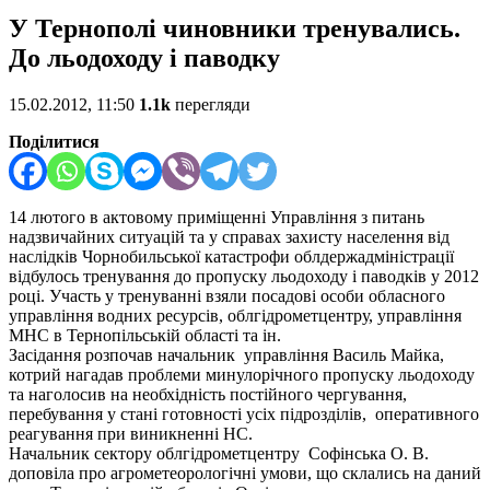
У Тернополі чиновники тренувались.
До льодоходу і паводку
15.02.2012, 11:50
1.1k
перегляди
Поділитися
14 лютого в актовому приміщенні Управління з питань
надзвичайних ситуацій та у справах захисту населення від
наслідків Чорнобильської катастрофи облдержадміністрації
відбулось тренування до пропуску льодоходу і паводків у 2012
році. Участь у тренуванні взяли посадові особи обласного
управління водних ресурсів, облгідрометцентру, управління
МНС в Тернопільській області та ін.
Засідання розпочав начальник управління Василь Майка,
котрий нагадав проблеми минулорічного пропуску льодоходу
та наголосив на необхідність постійного чергування,
перебування у стані готовності усіх підрозділів, оперативного
реагування при виникненні НС.
Начальник сектору облгідрометцентру Софінська О. В.
доповіла про агрометеорологічні умови, що склались на даний