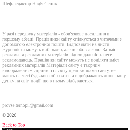
Шеф-редактор Надія Сеник
У разі передруку матеріалів - обов'язкове посилання в
першому абзаці. Працівники сайту спілкується з читачами з
допомогою електронної пошти. Відповідати на листи
журналісти можуть вибірково, але не обов'язково. За зміст
реклами та рекламних матеріалів відповідальність несе
рекламодавець. Працівнки сайту можуть не поділяти зміст
рекламних матеріалів Матеріали сайту є творчим
відображенням сприйняття світу працівниками сайту, не
мають на меті будь-кого образити та відображають лише нашу
дуику на світ, події, що в ньому відбуваються.
Контакти:
provse.ternopil@gmail.com
© 2026
Back to Top