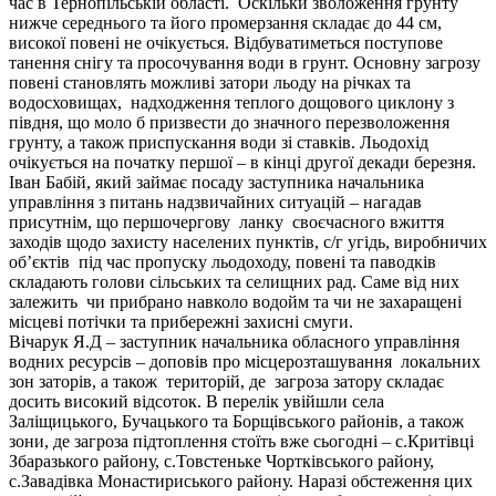
час в Тернопільській області. Оскільки зволоження грунту
нижче середнього та його промерзання складає до 44 см,
високої повені не очікується. Відбуватиметься поступове
танення снігу та просочування води в грунт. Основну загрозу
повені становлять можливі затори льоду на річках та
водосховищах, надходження теплого дощового циклону з
півдня, що моло б призвести до значного перезволоження
грунту, а також приспускання води зі ставків. Льодохід
очікується на початку першої – в кінці другої декади березня.
Іван Бабій, який займає посаду заступника начальника
управління з питань надзвичайних ситуацій – нагадав
присутнім, що першочергову ланку своєчасного вжиття
заходів щодо захисту населених пунктів, с/г угідь, виробничих
об’єктів під час пропуску льодоходу, повені та паводків
складають голови сільських та селищних рад. Саме від них
залежить чи прибрано навколо водойм та чи не захаращені
місцеві потічки та прибережні захисні смуги.
Вічарук Я.Д – заступник начальника обласного управління
водних ресурсів – доповів про місцерозташування локальних
зон заторів, а також територій, де загроза затору складає
досить високий відсоток. В перелік увійшли села
Заліщицького, Бучацького та Борщівського районів, а також
зони, де загроза підтоплення стоїть вже сьогодні – с.Критівці
Збаразького району, с.Товстеньке Чортківського району,
с.Завадівка Монастириського району. Наразі обстеження цих