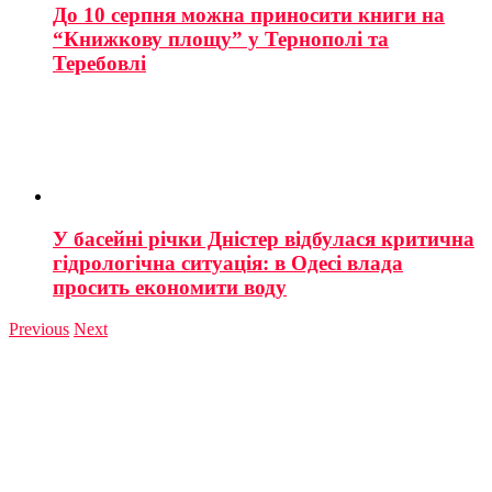
До 10 серпня можна приносити книги на
“Книжкову площу” у Тернополі та
Теребовлі
У басейні річки Дністер відбулася критична
гідрологічна ситуація: в Одесі влада
просить економити воду
Previous
Next