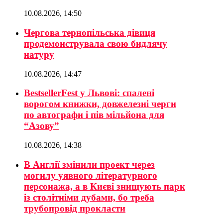
10.08.2026, 14:50
Чергова тернопільська дівиця
продемонструвала свою бидлячу
натуру
10.08.2026, 14:47
BestsellerFest у Львові: спалені
ворогом книжки, довжелезні черги
по автографи і пів мільйона для
“Азову”
10.08.2026, 14:38
В Англії змінили проект через
могилу уявного літературного
персонажа, а в Києві знищують парк
із столітніми дубами, бо треба
трубопровід прокласти