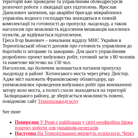
територій вже проведене та управлінням облводресурсів
розпочаті роботи з ліквідації цих підтоплень. Ярослав
Данилович запевнив, що аварійні бригади міжрайонних
управлінь водного господарства знаходяться в повній
комплектації та готовності до пропуску льодоходу, а також
наголосив про можливість відселення мешканців населених
пунктів, де відбувається підтоплення.
Греса Ігор Іванович – начальник відділу МНС України в
Тернопільській області доповів про готовність управління до
боротьби із заторами та зажорами. Для цього управлінням
розроблено проект вибухових робіт, готовий загін з 80 чоловік
та наметове містечко на 150 чол.
Наголосив, що болючим залишається питання пропуску
льодоходу в районі Хотинського моста через річку Дністер.
Адже міст належить Франківському облавтодору, що
унеможливлює проведення вибухових робіт при виникненні
затору коло моста, а пологі схили знаходяться на території
Заліщицького району, де зберігається можливість повені,
повідомляє сайт
Тернопільводгоспу
See more
Попередня
У Римі є найбiльша у свiтi неофiцiйна бiржа
пошуку роботи для українцiв-нелегалiв
Наступна
На Тернопільщині мерзнуть психологи. Через