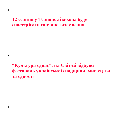
12 серпня у Тернополі можна буде
спостерігати сонячне затемнення
“Культура єднає”: на Світязі відбувся
фестиваль української спадщини, мистецтва
та єдності