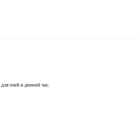
для очей в денний час.