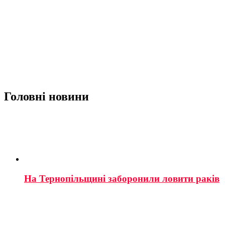
Головні новини
На Тернопільщині заборонили ловити раків