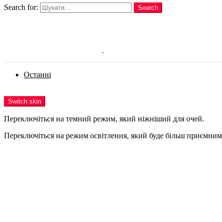
Search for:
Search
Login
Останні
Menu
Switch skin
Переключіться на темний режим, який ніжніший для очей.
Переключіться на режим освітлення, який буде більш приємним 
Login