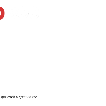
для очей в денний час.