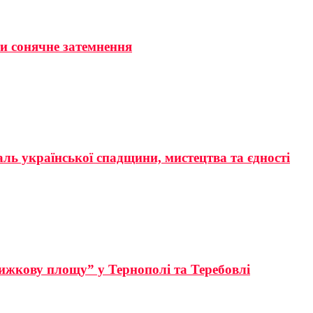
ти сонячне затемнення
аль української спадщини, мистецтва та єдності
ижкову площу” у Тернополі та Теребовлі