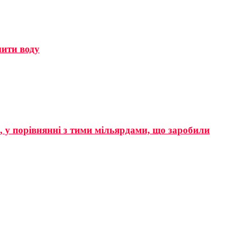
мити воду
р, у порівнянні з тими мільярдами, що заробили