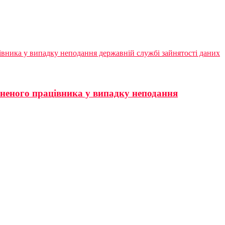
ацівника у випадку неподання державній службі зайнятості даних
льненого працівника у випадку неподання