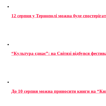
12 серпня у Тернополі можна буде спостеріга
“Культура єднає”: на Світязі відбувся фестив
До 10 серпня можна приносити книги на “Кн