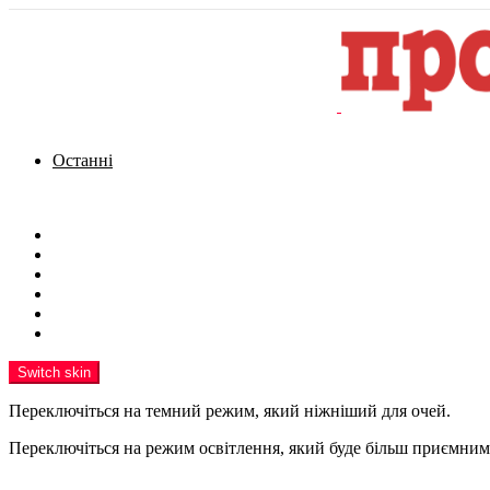
Останні
Menu
Новини
Політика
Кримінал
Фото
Надіслати новину
Реклама на сайті
Switch skin
Переключіться на темний режим, який ніжніший для очей.
Переключіться на режим освітлення, який буде більш приємним 
шукати