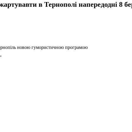
 жартувавти в Тернополі напередодні 8 б
Тернопіль новою гумористичною програмою
”