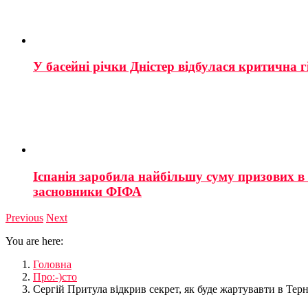
У басейні річки Дністер відбулася критична г
Іспанія заробила найбільшу суму призових в і
засновники ФІФА
Previous
Next
You are here:
Головна
Про:-)сто
Сергій Притула відкрив секрет, як буде жартувавти в Тер