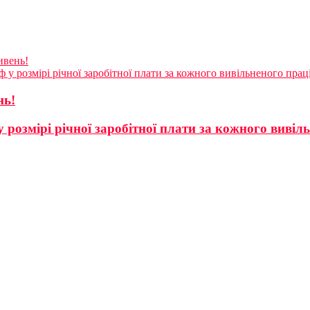
ивень!
ф у розмірі річної заробітної плати за кожного вивільненого пр
нь!
у розмірі річної заробітної плати за кожного виві