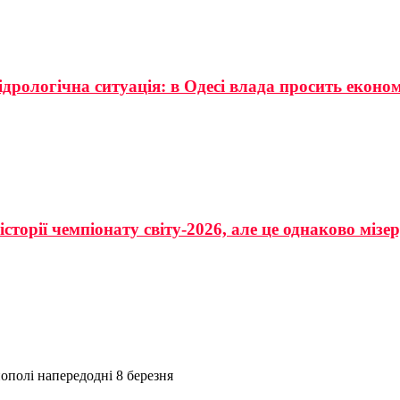
ідрологічна ситуація: в Одесі влада просить еконо
сторії чемпіонату світу-2026, але це однаково мізе
нополі напередодні 8 березня