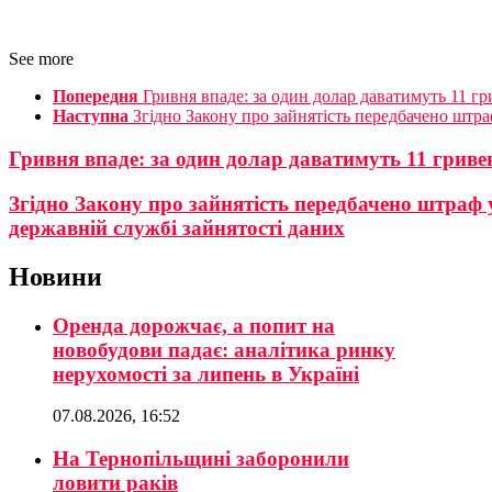
See more
Попередня
Гривня впаде: за один долар даватимуть 11 гр
Наступна
Згідно Закону про зайнятість передбачено штра
Гривня впаде: за один долар даватимуть 11 гриве
Згідно Закону про зайнятість передбачено штраф 
державній службі зайнятості даних
Новини
Оренда дорожчає, а попит на
новобудови падає: аналітика ринку
нерухомості за липень в Україні
07.08.2026, 16:52
На Тернопільщині заборонили
ловити раків