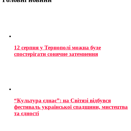
12 серпня у Тернополі можна буде
спостерігати сонячне затемнення
“Культура єднає”: на Світязі відбувся
фестиваль української спадщини, мистецтва
та єдності