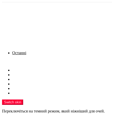
Останні
Menu
Новини
Політика
Кримінал
Фото
Надіслати новину
Реклама на сайті
Switch skin
Переключіться на темний режим, який ніжніший для очей.