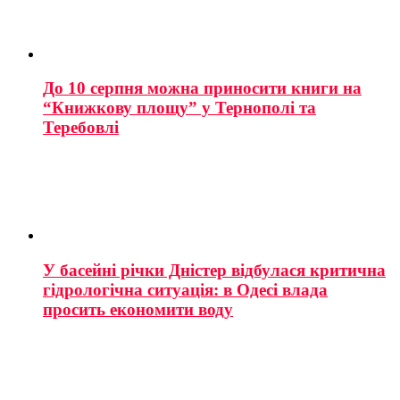
До 10 серпня можна приносити книги на
“Книжкову площу” у Тернополі та
Теребовлі
У басейні річки Дністер відбулася критична
гідрологічна ситуація: в Одесі влада
просить економити воду