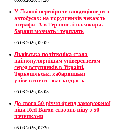
05.08.2026, 17:20
У Львові перевірили кондиціонери в
автобусах: на порушників чекають
штрафи. А в Тернополі пасажири-
барани мовчать і терплять
05.08.2026, 09:09
Львівська політехніка стала
найпопулярнішим університетом
серед вступників в Україні.
Тернопільські хабарницькі
університети тихо заздрять
05.08.2026, 08:08
До свого 50-річчя бренд замороженої
піци Red Baron створив піцу з 50
начинками
05.08.2026, 07:20