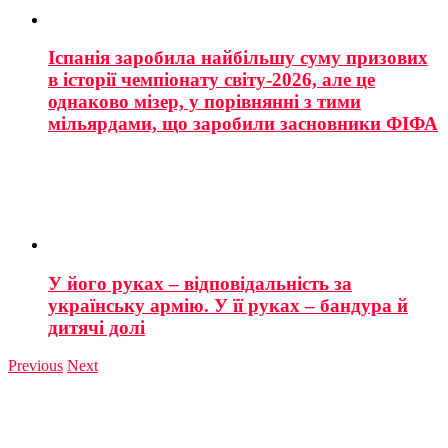
Іспанія заробила найбільшу суму призових
в історії чемпіонату світу-2026, але це
однаково мізер, у порівнянні з тими
мільярдами, що заробили засновники ФІФА
У його руках – відповідальність за
українську армію. У її руках – бандура й
дитячі долі
Previous
Next