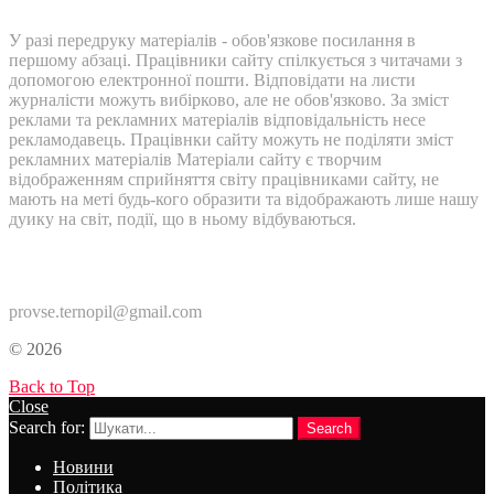
У разі передруку матеріалів - обов'язкове посилання в
першому абзаці. Працівники сайту спілкується з читачами з
допомогою електронної пошти. Відповідати на листи
журналісти можуть вибірково, але не обов'язково. За зміст
реклами та рекламних матеріалів відповідальність несе
рекламодавець. Працівнки сайту можуть не поділяти зміст
рекламних матеріалів Матеріали сайту є творчим
відображенням сприйняття світу працівниками сайту, не
мають на меті будь-кого образити та відображають лише нашу
дуику на світ, події, що в ньому відбуваються.
Контакти:
provse.ternopil@gmail.com
© 2026
Back to Top
Close
Search for:
Search
Новини
Політика