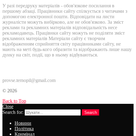
У разі передруку матеріалів - обов'язкове посилання в
першому абзаці. Працівники сайту спілкується з читачами з
допомогою електронної пошти. Відповідати на листи
журналісти можуть вибірково, але не обов'язково. За зміст
реклами та рекламних матеріалів відповідальність несе
рекламодавець. Працівнки сайту можуть не поділяти зміст
рекламних матеріалів Матеріали сайту є творчим
відображенням сприйняття світу працівниками сайту, не
мають на меті будь-кого образити та відображають лише нашу
дуику на світ, події, що в ньому відбуваються.
Контакти:
provse.ternopil@gmail.com
© 2026
Back to Top
Close
Search for:
Search
Новини
Політика
Кримінал