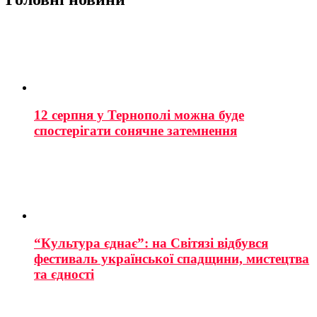
12 серпня у Тернополі можна буде
спостерігати сонячне затемнення
“Культура єднає”: на Світязі відбувся
фестиваль української спадщини, мистецтва
та єдності