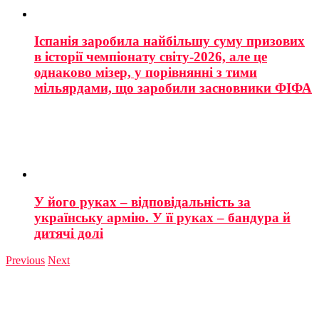
Іспанія заробила найбільшу суму призових
в історії чемпіонату світу-2026, але це
однаково мізер, у порівнянні з тими
мільярдами, що заробили засновники ФІФА
У його руках – відповідальність за
українську армію. У її руках – бандура й
дитячі долі
Previous
Next