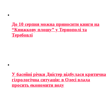
До 10 серпня можна приносити книги на
“Книжкову площу” у Тернополі та
Теребовлі
У басейні річки Дністер відбулася критична
гідрологічна ситуація: в Одесі влада
просить економити воду