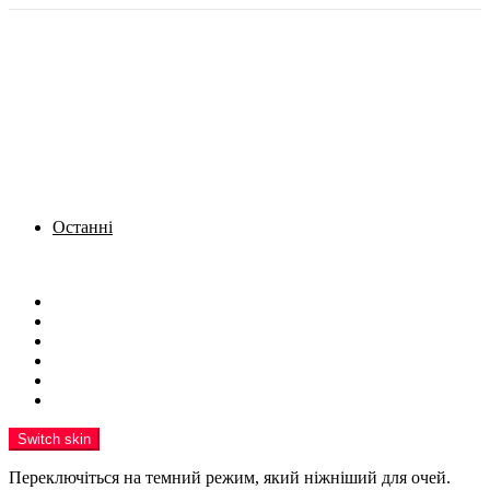
Останні
Menu
Новини
Політика
Кримінал
Фото
Надіслати новину
Реклама на сайті
Switch skin
Переключіться на темний режим, який ніжніший для очей.