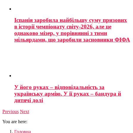
Іспанія заробила найбільшу суму призових
в історії чемпіонату світу-2026, але це
однаково мізер, у порівнянні з тими
мільярдами, що заробили засновники ФІФА
У його руках – відповідальність за
українську армію. У її руках – бандура й
дитячі долі
Previous
Next
You are here:
Головна