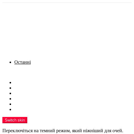
Останні
Menu
Новини
Політика
Кримінал
Фото
Надіслати новину
Реклама на сайті
Switch skin
Переключіться на темний режим, який ніжніший для очей.