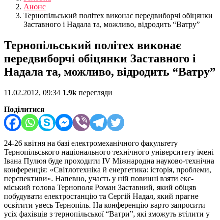
Анонс
Тернопільський політех виконає передвиборчі обіцянки
Заставного і Надала та, можливо, відродить “Ватру”
Тернопільський політех виконає
передвиборчі обіцянки Заставного і
Надала та, можливо, відродить “Ватру”
11.02.2012, 09:34
1.9k
перегляди
Поділитися
24-26 квітня на базі електромеханічного факультету
Тернопільського національного технічного університету імені
Івана Пулюя буде проходити IV Міжнародна науково-технічна
конференція: «Світлотехніка й енергетика: історія, проблеми,
перспективи». Напевно, участь у ній повинні взяти екс-
міський голова Тернополя Роман Заставний, який обіцяв
побудувати електростанцію та Сергій Надал, який прагне
освітити увесь Тернопіль. На конференцію варто запросити
усіх фахівців з тернопільської “Ватри”, які зможуть втілити у