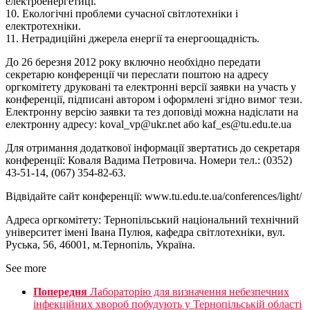
електроенергетиці.
10. Екологічні проблеми сучасної світлотехніки і
електротехніки.
11. Нетрадиційні джерела енергії та енергоощадність.
До 26 березня 2012 року включно необхідно передати
секретарю конференції чи переслати поштою на адресу
оргкомітету друковані та електронні версії заявки на участь у
конференції, підписані автором і оформлені згідно вимог тези.
Електронну версію заявки та тез доповіді можна надіслати на
електронну адресу: koval_vp@ukr.net або kaf_es@tu.edu.te.ua
Для отримання додаткової інформації звертатись до секретаря
конференції: Коваля Вадима Петровича. Номери тел.: (0352)
43-51-14, (067) 354-82-63.
Відвідайте сайт конференції: www.tu.edu.te.ua/conferences/light/
Адреса оргкомітету: Тернопільський національний технічний
університет імені Івана Пулюя, кафедра світлотехніки, вул.
Руська, 56, 46001, м.Тернопіль, Україна.
See more
Попередня
Лабораторію для визначення небезпечних
інфекційних хвороб побудують у Тернопільській області