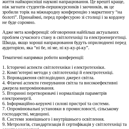
життя найкорисніші наукові напрацювання. Це врешті краще,
ніж загнати студентів-першокурсників і заочників, як це
зробили торік на міжнародну конференцію з маркетингу “на
болоті”. Принаймні, перед професурою зі столиці і за кордону
не буде соромно.
Адже мета конференції: обговорення найбільш актуальних
проблем сучасного стану в світлотехніці та електроенергетиці.
Шкода, якщо хороші напрацювання будуть оприлюднені перед
аудиторією, яка “ні бе, ні ме, ні ку-ку-рі-ку”.
Тематичні напрямки роботи конференції:
1. Історичні аспекти світлотехніки і електротехніки.
2. Комп’ютерні методи у світлотехніці й електротехніці.
3. Впровадження світлодіодних джерел світла.
4. Фізичні аспекти генерування світла та високоефективні
джерела випромінювання.
5. Вторинні перетворювачі і нормалізація параметрів
електроенергії.
6. Інформаційно-керуючі і силові пристрої та системи.
7. Опромінювальні установки в промисловості, сільському
господарстві, медицині.
8. Системи зовнішнього і внутрішнього освітлення.
9. Метрологія, стандартизація й сертифікація у світлотехніці та