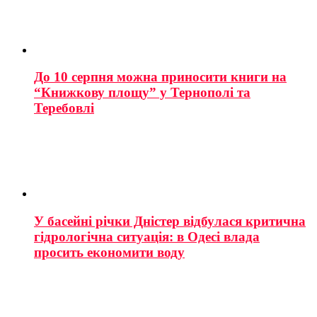
До 10 серпня можна приносити книги на
“Книжкову площу” у Тернополі та
Теребовлі
У басейні річки Дністер відбулася критична
гідрологічна ситуація: в Одесі влада
просить економити воду