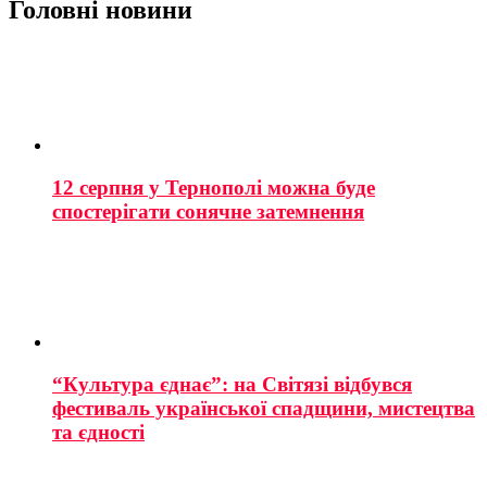
Головні новини
12 серпня у Тернополі можна буде
спостерігати сонячне затемнення
“Культура єднає”: на Світязі відбувся
фестиваль української спадщини, мистецтва
та єдності