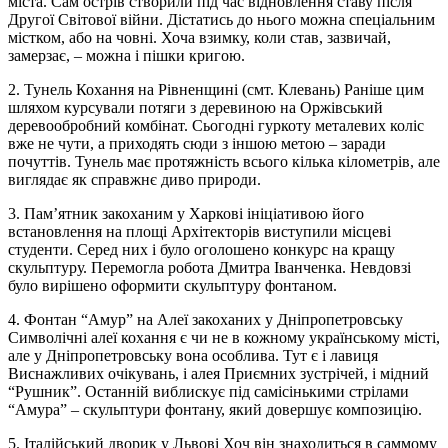
міста. Сам острів створили під час відновлення ставу після
Другої Світової війни. Дістатись до нього можна спеціальним
містком, або на човні. Хоча взимку, коли став, зазвичай,
замерзає, – можна і пішки кригою.
2. Тунель Кохання на Рівненщині (смт. Клевань) Раніше цим
шляхом курсували потяги з деревиною на Оржівський
деревообробний комбінат. Сьогодні гуркоту металевих коліс
вже не чути, а приходять сюди з іншою метою – заради
почуттів. Тунель має протяжність всього кілька кілометрів, але
виглядає як справжнє диво природи.
3. Пам’ятник закоханим у Харкові ініціативою його
встановлення на площі Архітекторів виступили місцеві
студенти. Серед них і було оголошено конкурс на кращу
скульптуру. Перемогла робота Дмитра Іванченка. Невдовзі
було вирішено оформити скульптуру фонтаном.
4. Фонтан “Амур” на Алеї закоханих у Дніпропетровську
Символічні алеї кохання є чи не в кожному українському місті,
але у Дніпропетровську вона особлива. Тут є і лавиця
Виснажливих очікувань, і алея Приємних зустрічей, і мідний
“Рушник”. Останній виблискує під самісінькими стрілами
“Амура” – скульптури фонтану, який довершує композицію.
5. Італійський дворик у Львові Хоч він знаходиться в саммому