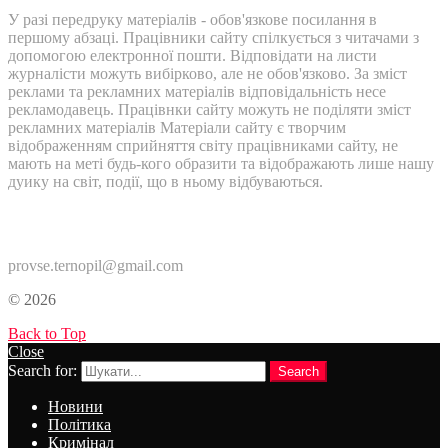
У разі передруку матеріалів - обов'язкове посилання в
першому абзаці. Працівники сайту спілкується з читачами з
допомогою електронної пошти. Відповідати на листи
журналісти можуть вибірково, але не обов'язково. За зміст
реклами та рекламних матеріалів відповідальність несе
рекламодавець. Працівнки сайту можуть не поділяти зміст
рекламних матеріалів Матеріали сайту є творчим
відображенням сприйняття світу працівниками сайту, не
мають на меті будь-кого образити та відображають лише нашу
дуику на світ, події, що в ньому відбуваються.
Контакти:
provse.ternopil@gmail.com
© 2026
Back to Top
Close
Search for:
Search
Новини
Політика
Кримінал