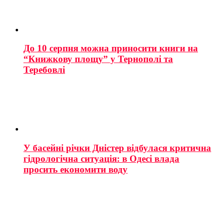
До 10 серпня можна приносити книги на
“Книжкову площу” у Тернополі та
Теребовлі
У басейні річки Дністер відбулася критична
гідрологічна ситуація: в Одесі влада
просить економити воду