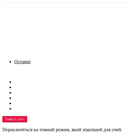
Останні
Menu
Новини
Політика
Кримінал
Фото
Надіслати новину
Реклама на сайті
Switch skin
Переключіться на темний режим, який ніжніший для очей.