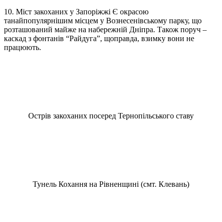
10. Міст закоханих у Запоріжжі Є окрасою
танайпопулярнішим місцем у Вознесенівському парку, що
розташований майже на набережній Дніпра. Також поруч –
каскад з фонтанів “Райдуга”, щоправда, взимку вони не
працюють.
Острів закоханих посеред Тернопільського ставу
Тунель Кохання на Рівненщині (смт. Клевань)