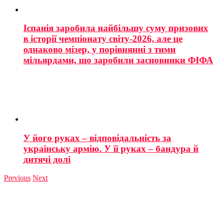
Іспанія заробила найбільшу суму призових
в історії чемпіонату світу-2026, але це
однаково мізер, у порівнянні з тими
мільярдами, що заробили засновники ФІФА
У його руках – відповідальність за
українську армію. У її руках – бандура й
дитячі долі
Previous
Next