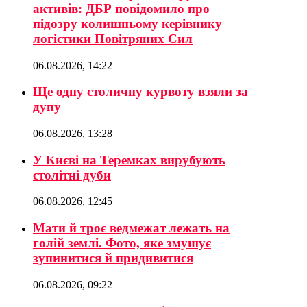
активів: ДБР повідомило про
підозру колишньому керівнику
логістики Повітряних Сил
06.08.2026, 14:22
Ще одну столичну курвоту взяли за
дупу
06.08.2026, 13:28
У Києві на Теремках вирубують
столітні дуби
06.08.2026, 12:45
Мати й троє ведмежат лежать на
голій землі. Фото, яке змушує
зупинитися й придивитися
06.08.2026, 09:22