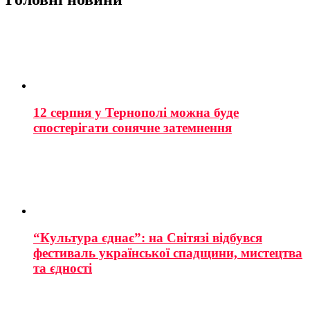
12 серпня у Тернополі можна буде
спостерігати сонячне затемнення
“Культура єднає”: на Світязі відбувся
фестиваль української спадщини, мистецтва
та єдності