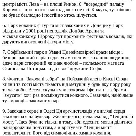
центрі міста Лева – на площі Ринок, 6, “всередині” палацу
Корняка – про нього знають далеко не всі. Кажуть, тут ніколи
не буває безлюдно і постійно хтось цілується.
6. Парк кованих фігур та міст закоханих в Донецьку Парк
відкрили у 2001 році неподалік Донбас Арени та
міськвиконкому. Щороку тут проходить фестиваль ковалів, які
дарують виготовлені фігури місту.
7. Софіївський парк в Умані Це неймовірної краси місце і
безпрограшний варіант для усамітнення з коханою людиною,
адже парк створений як знак любові – польського магната
Станіслава Потоцького до своєї дружини Софії.
8. Фонтан “Закохані зебри” на Пейзажній алеї в Києві Сюди
кияни та гості міста тікають від метушні у будь-яку пору року
та час доби. Веселі скульптури, зокрема і фонтан із зебрами,
“змусять” хоч раз посміхнутися кожного. Зазвичай, найбільше
тут молоді – закоханих пар.
9. Закохане серце в Одесі Ця арт-інсталяція у вигляді серця
знаходиться на бульварі Жванецького, недалеко від “Тещиного
мосту”. Ідея була не тільки в тому, аби одесити могли ділитися
найдорожчим почуттям, а й врятувати “Тещин міст” –
розвантажити його від символічних замків кохання.