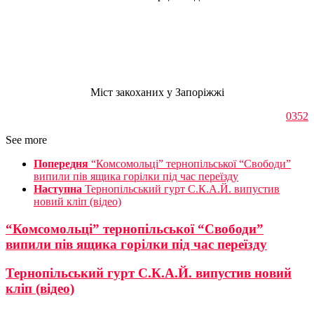
Міст закоханих у Запоріжжі
0352
See more
Попередня
“Комсомольці” тернопільської “Свободи”
випили пів ящика горілки під час переїзду
Наступна
Тернопільський гурт С.К.А.Й. випустив
новий кліп (відео)
“Комсомольці” тернопільської “Свободи”
випили пів ящика горілки під час переїзду
Тернопільський гурт С.К.А.Й. випустив новий
кліп (відео)