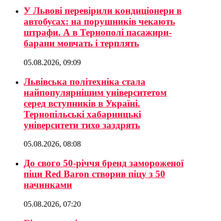
У Львові перевірили кондиціонери в
автобусах: на порушників чекають
штрафи. А в Тернополі пасажири-
барани мовчать і терплять
05.08.2026, 09:09
Львівська політехніка стала
найпопулярнішим університетом
серед вступників в Україні.
Тернопільські хабарницькі
університети тихо заздрять
05.08.2026, 08:08
До свого 50-річчя бренд замороженої
піци Red Baron створив піцу з 50
начинками
05.08.2026, 07:20